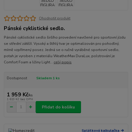
Ohodnotit produkt
Pánské cyklistické sedlo.
Pánské cyklistické sedlo širšího provedení navržené pro sportovní jízdu
se střední zátěží. Vysoký a štíhlý tvar je optimalizován pro pohodlný,
mírně vzpřímený posez. Jedná se o ručně vyráběné sportovní sedlo,
potah je vyroben z materiálu WeatherMax DuraLux, polstrování je
Comfort Foam a ližiny Light...
celý popis
Dostupnost
Skladem 1 ks
1 959 Kč
/
ks
1 619 Kč
bez DPH
Přidat do košíku
Splátková kalkulačka