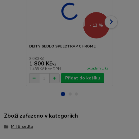
- 13 %
DEITY SEDLO SPEEDTRAP CHROME
ERGON SED
STEALTH M
2 080 Kč
2 519 Kč
1 800 Kč
2 419 Kč
/
ks
Skladem 1 ks
1 488 Kč
bez DPH
1 999 Kč
bez
Přidat do košíku
Zboží zařazeno v kategoriích
MTB sedla