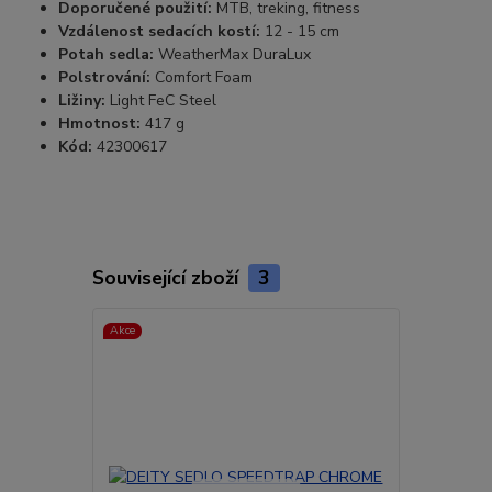
Doporučené použití:
MTB, treking, fitness
Vzdálenost sedacích kostí:
12 - 15 cm
Potah sedla:
WeatherMax DuraLux
Polstrování:
Comfort Foam
Ližiny:
Light FeC Steel
Hmotnost:
417 g
Kód:
42300617
Související zboží
3
Akce
Akce