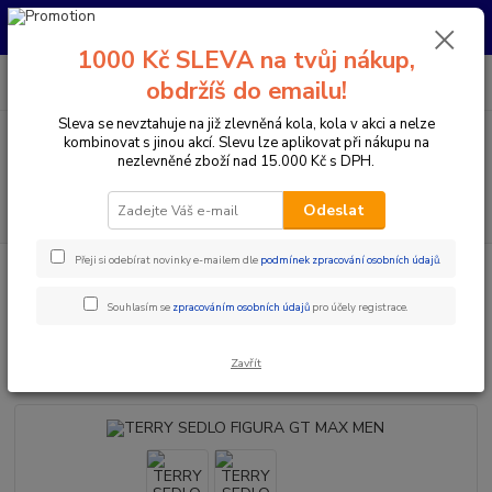
Pro nachystání kola / doplňků na prodejně si prosím zavolejte dopředu.
Děkujeme
1000 Kč SLEVA na tvůj nákup,
0
ks
+420 733 792 733
CZK
obdržíš do emailu!
za
0 Kč
PO-PÁ 10:00-17:00 | SO: 9:00-12:00
Sleva se nevztahuje na již zlevněná kola, kola v akci a nelze
kombinovat s jinou akcí. Slevu lze aplikovat při nákupu na
Menu
nezlevněné zboží nad 15.000 Kč s DPH.
Hledat
Odeslat
Přeji si odebírat novinky e-mailem dle
podmínek zpracování osobních údajů
.
Úvod
Komponenty na kolo
Sedla
MTB sedla
TERRY SEDLO
FIGURA GT MAX MEN
Souhlasím se
zpracováním osobních údajů
pro účely registrace.
TERRY SEDLO FIGURA GT MAX
MEN
Zavřít