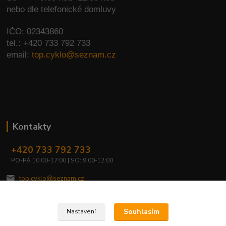
nebo dle telefonické domluvy
IČO: 02343860
tel.: +420 733 792 733
email:
top.cyklo@seznam.cz
Kontakty
+420 733 792 733
PO-PÁ 10:00-17:00 | SO: 9:00-12:00
top.cyklo@seznam.cz
Souhlasím
Nastavení