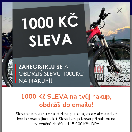
Pro nachystání kola / doplňků na prodejně si prosím zavolejte dopředu.
Děkujeme
0
ks
+420 733 792 733
CZK
za
0 Kč
PO-PÁ 10:00-17:00 | SO: 9:00-12:00
Menu
Hledat
Přihlášení
1000 Kč SLEVA na tvůj nákup,
Email
*
obdržíš do emailu!
Heslo
*
Sleva se nevztahuje na již zlevněná kola, kola v akci a nelze
kombinovat s jinou akcí. Slevu lze aplikovat při nákupu na
Zaslat zapomenuté heslo
nezlevněné zboží nad 15.000 Kč s DPH.
Přihlásit se