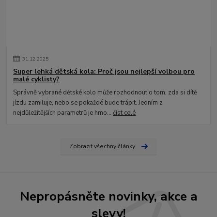
31
.
12
.
2025
Super lehká dětská kola: Proč jsou nejlepší volbou pro
malé cyklisty?
Správně vybrané dětské kolo může rozhodnout o tom, zda si dítě
jízdu zamiluje, nebo se pokaždé bude trápit. Jedním z
nejdůležitějších parametrů je hmo...
číst celé
Zobrazit všechny články
Nepropásněte novinky, akce a
slevy!