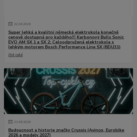
22
.
06
.
2026
Super lehká a kvalitní německá elektrokola konečně
cenově dostupná pro každého!!! Karbonový Bulls Sonic
EVO AM SX 1 a SX 2: Celoodpružená elektrokola s
lehkým motorem Bosch Performance Line SX (BDU31)
číst celé
21
.
06
.
2026
Budoucnost a historie značky Crussis (Avinox, Eurobike
2026 a modely 2027)