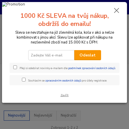
Pro nachystání kola / doplňků na prodejně si prosím zavolejte dopředu.
Děkujeme
1000 Kč SLEVA na tvůj nákup,
0
ks
+420 733 792 733
CZK
obdržíš do emailu!
za
0 Kč
PO-PÁ 10:00-17:00 | SO: 9:00-12:00
Sleva se nevztahuje na již zlevněná kola, kola v akci a nelze
kombinovat s jinou akcí. Slevu lze aplikovat při nákupu na
Menu
nezlevněné zboží nad 15.000 Kč s DPH.
Hledat
Odeslat
Přeji si odebírat novinky e-mailem dle
podmínek zpracování osobních údajů
.
Úvod
Doplňky a helmy
Odvzdušňovací sady
Odvzdušňovací sady
Souhlasím se
zpracováním osobních údajů
pro účely registrace.
Zavřít
Upřesnit parametry
Nejnovější
Nejlevnější
Nejdražší
Zobrazuji 1-2 z 2