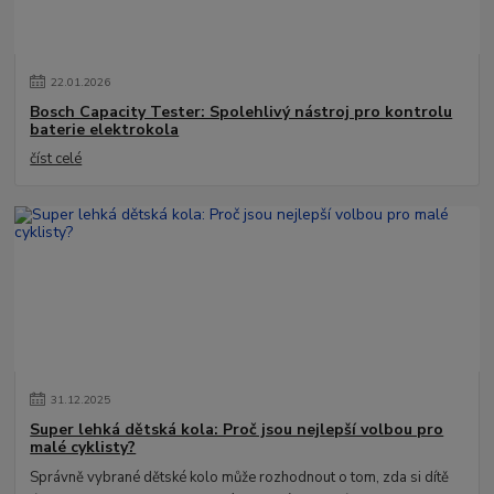
22
.
01
.
2026
Bosch Capacity Tester: Spolehlivý nástroj pro kontrolu
baterie elektrokola
číst celé
31
.
12
.
2025
Super lehká dětská kola: Proč jsou nejlepší volbou pro
malé cyklisty?
Správně vybrané dětské kolo může rozhodnout o tom, zda si dítě