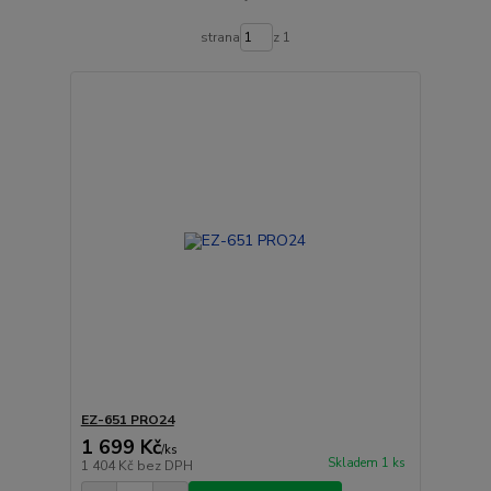
strana
z 1
EZ-651 PRO24
1 699 Kč
/
ks
Skladem 1 ks
1 404 Kč
bez DPH