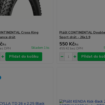
ONTINENTAL Cross King
Plášť CONTINENTAL Double F
ance drát
Sport drát - 26x1.9
č
550 Kč
/
ks
/
ks
Skladem 1 ks
ez DPH
455 Kč
bez DPH
Přidat do košíku
Přidat do ko