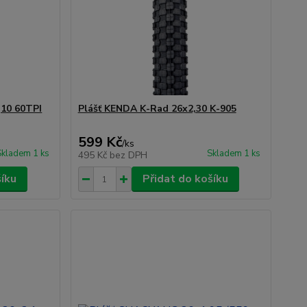
,10 60TPI
Plášť KENDA K-Rad 26x2,30 K-905
599 Kč
/
ks
Skladem 1 ks
Skladem 1 ks
495 Kč
bez DPH
šíku
Přidat do košíku