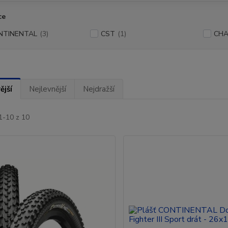
ce
NTINENTAL
(3)
CST
(1)
CH
ější
Nejlevnější
Nejdražší
1-10 z 10