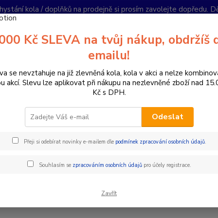
hystání kola / doplňků na prodejně si prosím zavolejte dopředu. 
í podmínky
Kontakty
Reklamace
Ochrana soukromí
Články
000 Kč SLEVA na tvůj nákup, obdržíš 
Nevíte
emailu!
Hledat
+420
PO-PÁ 
va se nevztahuje na již zlevněná kola, kola v akci a nelze kombinov
ou akcí. Slevu lze aplikovat při nákupu na nezlevněné zboží nad 15
Kč s DPH.
omponenty na kolo
Pláště galusky ventilky
Pláště
26"
Odeslat
Přeji si odebírat novinky e-mailem dle
podmínek zpracování osobních údajů
.
Kč
Od
Souhlasím se
zpracováním osobních údajů
pro účely registrace.
adem
Novinka
Akce
Doprava ZDARMA
TOP 
Zavřít