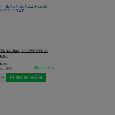
KENDA 26X2,20-1256 REGIO
DRÁT
č
/
ks
Skladem 3 ks
ez DPH
Přidat do košíku