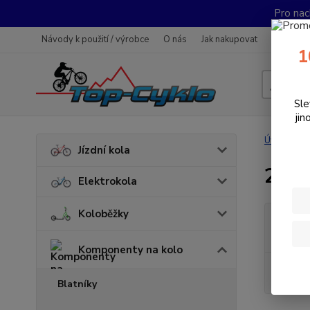
Pro nac
Návody k použití / výrobce
O nás
Jak nakupovat
Obchodn
1
Sle
jin
Úvod
K
Jízdní kola
26"
Elektrokola
Koloběžky
Cena:
Komponenty na kolo
Skl
Blatníky