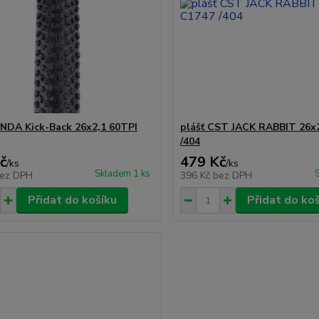
ENDA Kick-Back 26x2,1 60TPI
plášť CST JACK RABBIT 26x
/404
č
479 Kč
/
ks
/
ks
Skladem 1 ks
ez DPH
396 Kč
bez DPH
Přidat do košíku
Přidat do ko