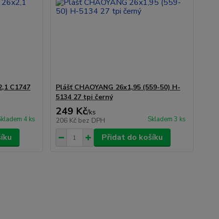
2,1 C1747
Plášť CHAOYANG 26x1,95 (559-50) H-
5134 27 tpi černý
249 Kč
/
ks
Skladem 4 ks
Skladem 3 ks
206 Kč
bez DPH
šíku
Přidat do košíku