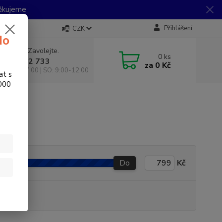
Děkujeme
Přihlášení
CZK
do
 si rady? Zavolejte.
0
ks
 733 792 733
za
0 Kč
10:00-17:00 | SO: 9:00-12:00
at s
.000
Do
Kč
produkt