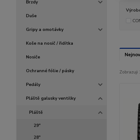
Brzdy
Výrob
Duše
CO
Gripy a omotávky
Koše na nosič / řidítka
Nejnov
Nosiče
Ochranné fólie / pásky
Zobrazuji 
Pedály
Pláště galusky ventilky
Pláště
29"
28"