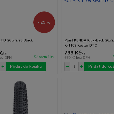
- 29 %
TD 26 x 2,25 Black
Plášť KENDA Kick-Back 26x2
K-1109 Kevlar DTC
č
799 Kč
/
ks
/
ks
Skladem 1 ks
ez DPH
660 Kč
bez DPH
Přidat do košíku
Přidat do ko