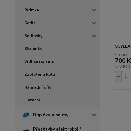
Řídítka
Sedla
Sedlovky
SCYLLA 
Stojánky
990 Kč
700 K
Vidlice na kolo
579 Kč
b
Zapletená kola
Náhradní díly
Ostatní
Doplňky a helmy
Přestavby elektrokol /