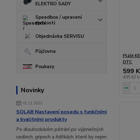
ELEKTRO SADY
Speedbox / upravení
rychlosti
Objednávka SERVISU
Půjčovna
Plášť K
DTC
Poukazy
599 K
495 Kč
b
Novinky
01.11.2023
SQLAB Nastavení posedu s funkčními
a kvalitními produkty
Po dlouhodobém pátrání po výjimečných
sedlech, gripech a řidítkách, které by nejen