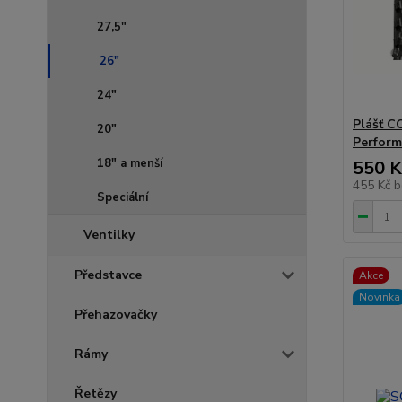
27,5"
26"
24"
Plášť C
20"
Perform
18" a menší
550 K
455 Kč
b
Speciální
Ventilky
Představce
Akce
Novinka
Přehazovačky
Rámy
Řetězy