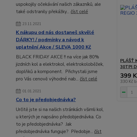
uspokojily očekávání našich zákazníků, ale
také odstranily překážky...
číst celé
23.11.2021
K nákupu od nás dostaneš skvělé
DÁRKY! / podmínky a návod k
uplatnění Akce / SLEVA 1000 Kč
BLACK FRIDAY AKCE !! na více jak 80%
PLÁŠŤ 
jizdních kol a elektrokol, elektrokoloběžek,
30TPI 
doplňků a komponent. Přichystali jsme
399 K
pro Vás cenově výhodné nab...
číst celé
330 Kč
b
01.01.2021
Co to je předobjednávka?
Určitě jste si na našich stránkách všimli kol,
u kterých je napsáno předobjednávka. Co
to je předobjednávka? Jak
předobjednávka funguje? Předobje...
číst