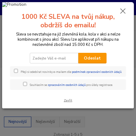
Pro nachystání kola / doplňků na prodejně si prosím zavolejte dopředu.
Děkujeme
1000 Kč SLEVA na tvůj nákup,
0
ks
+420 733 792 733
CZK
obdržíš do emailu!
za
0 Kč
PO-PÁ 10:00-17:00 | SO: 9:00-12:00
Sleva se nevztahuje na již zlevněná kola, kola v akci a nelze
kombinovat s jinou akcí. Slevu lze aplikovat při nákupu na
Menu
nezlevněné zboží nad 15.000 Kč s DPH.
Hledat
Odeslat
Přeji si odebírat novinky e-mailem dle
podmínek zpracování osobních údajů
.
Úvod
Speedbox / upravení rychlosti
Sram
Sram
Souhlasím se
zpracováním osobních údajů
pro účely registrace.
Zavřít
Upřesnit parametry
Nejnovější
Nejlevnější
Nejdražší
Zobrazuji 1-5 z 5