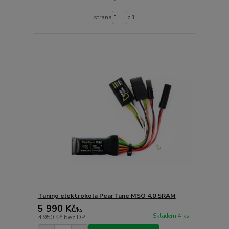
strana
z 1
Tuning elektrokola PearTune MSO 4.0 SRAM
5 990 Kč
/
ks
Skladem 4 ks
4 950 Kč
bez DPH