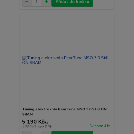
Přidat do košíku
Tuning elektrokola PearTune MSO 3.0 Still ON
SRAM
5 190 Kč
/
ks
Skladem 4 ks
4 289 Kč
bez DPH