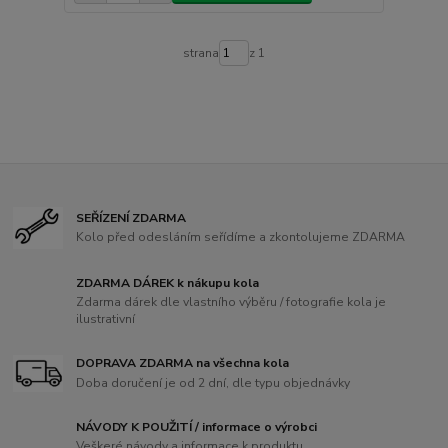
strana
z 1
SEŘÍZENÍ ZDARMA
Kolo před odesláním seřídíme a zkontolujeme ZDARMA
ZDARMA DÁREK k nákupu kola
Zdarma dárek dle vlastního výběru / fotografie kola je
ilustrativní
DOPRAVA ZDARMA na všechna kola
Doba doručení je od 2 dní, dle typu objednávky
NÁVODY K POUŽITÍ / informace o výrobci
Veškeré návody a informace k produktu.