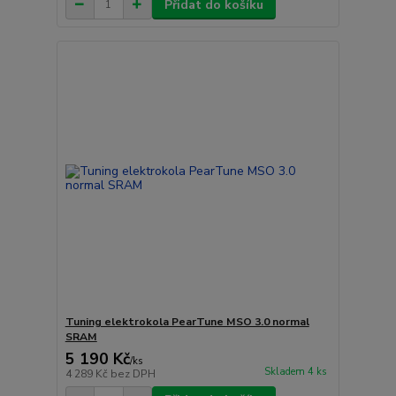
Přidat do košíku
Tuning elektrokola PearTune MSO 3.0 normal
SRAM
5 190 Kč
/
ks
Skladem 4 ks
4 289 Kč
bez DPH