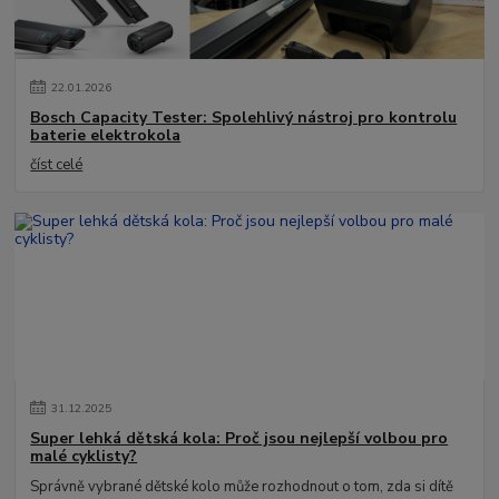
22
.
01
.
2026
Bosch Capacity Tester: Spolehlivý nástroj pro kontrolu
baterie elektrokola
číst celé
31
.
12
.
2025
Super lehká dětská kola: Proč jsou nejlepší volbou pro
malé cyklisty?
Správně vybrané dětské kolo může rozhodnout o tom, zda si dítě