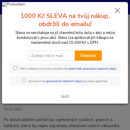
Pro nachystání kola / doplňků na prodejně si prosím zavolejte dopředu.
Děkujeme
1000 Kč SLEVA na tvůj nákup,
0
ks
+420 733 792 733
CZK
obdržíš do emailu!
za
0 Kč
PO-PÁ 10:00-17:00 | SO: 9:00-12:00
Sleva se nevztahuje na již zlevněná kola, kola v akci a nelze
kombinovat s jinou akcí. Slevu lze aplikovat při nákupu na
Menu
nezlevněné zboží nad 15.000 Kč s DPH.
Hledat
Odeslat
Přeji si odebírat novinky e-mailem dle
podmínek zpracování osobních údajů
.
Úvod
Novinky
SQLAB Nastavení posedu s funkčními a kvalitními
produkty
Souhlasím se
zpracováním osobních údajů
pro účely registrace.
SQLAB Nastavení posedu s
Zavřít
funkčními a kvalitními produkty
01.11.2023
Po dlouhodobém pátrání po výjimečných sedlech, gripech a
řidítkách, které by nejen uspokojily očekávání našich zákazníků,