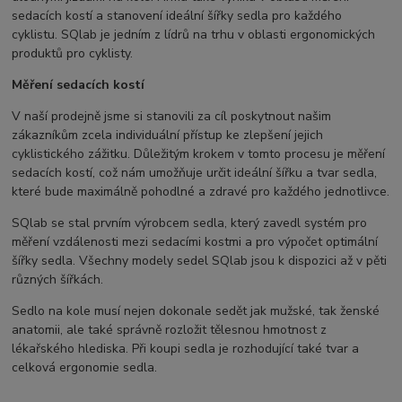
sedacích kostí a stanovení ideální šířky sedla pro každého
cyklistu. SQlab je jedním z lídrů na trhu v oblasti ergonomických
produktů pro cyklisty.
Měření sedacích kostí
V naší prodejně jsme si stanovili za cíl poskytnout našim
zákazníkům zcela individuální přístup ke zlepšení jejich
cyklistického zážitku. Důležitým krokem v tomto procesu je měření
sedacích kostí, což nám umožňuje určit ideální šířku a tvar sedla,
které bude maximálně pohodlné a zdravé pro každého jednotlivce.
SQlab se stal prvním výrobcem sedla, který zavedl systém pro
měření vzdálenosti mezi sedacími kostmi a pro výpočet optimální
šířky sedla. Všechny modely sedel SQlab jsou k dispozici až v pěti
různých šířkách.
Sedlo na kole musí nejen dokonale sedět jak mužské, tak ženské
anatomii, ale také správně rozložit tělesnou hmotnost z
lékařského hlediska. Při koupi sedla je rozhodující také tvar a
celková ergonomie sedla.