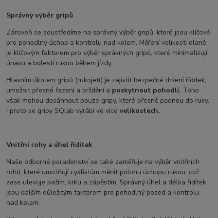
Správný výběr gripů
Zároveň se soustředíme na správný výběr gripů, které jsou klíčové
pro pohodlný úchop a kontrolu nad kolem. Měření velikosti dlaně
je klíčovým faktorem pro výběr správných gripů, které minimalizují
únavu a bolesti rukou během jízdy.
Hlavním úkolem gripů (rukojetí) je zajistit bezpečné držení řídítek,
umožnit přesné řazení a brždění a
poskytnout pohodlí.
Toho
však mohou dosáhnout pouze gripy, které přesně padnou do ruky.
I proto se gripy SQlab vyrábí ve více
velikostech.
Vnitřní rohy a úhel řidítek
Naše odborné poradenství se také zaměřuje na výběr vnitřních
rohů, které umožňují cyklistům měnit polohu úchopu rukou, což
zase ulevuje pažím, krku a zápěstím. Správný úhel a délka řidítek
jsou dalším důležitým faktorem pro pohodlný posed a kontrolu
nad kolem.