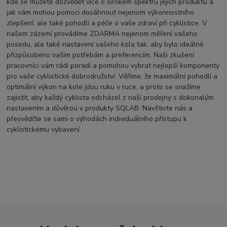
kde se můžete dozvědět více o širokém spektru jejich produktů a
jak vám mohou pomoci dosáhnout nejenom výkonnostního
zlepšení, ale také pohodlí a péče o vaše zdraví při cyklistice. V
našem zázemí provádíme ZDARMA nejenom měření vašeho
posedu, ale také nastavení vašeho kola tak, aby bylo ideálně
přizpůsobeno vašim potřebám a preferencím. Naši zkušení
pracovníci vám rádi poradí a pomohou vybrat nejlepší komponenty
pro vaše cyklistické dobrodružství. Věříme, že maximální pohodlí a
optimální výkon na kole jdou ruku v ruce, a proto se snažíme
zajistit, aby každý cyklista odcházel z naší prodejny s dokonalým
nastavením a důvěrou v produkty SQLAB. Navštivte nás a
přesvědčte se sami o výhodách individuálního přístupu k
cyklistickému vybavení.