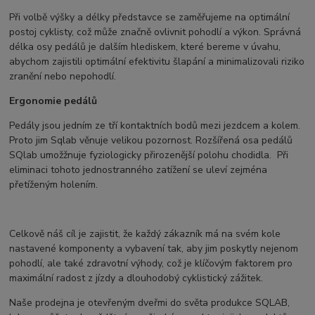
Při volbě výšky a délky představce se zaměřujeme na optimální
postoj cyklisty, což může značně ovlivnit pohodlí a výkon. Správná
délka osy pedálů je dalším hlediskem, které bereme v úvahu,
abychom zajistili optimální efektivitu šlapání a minimalizovali riziko
zranění nebo nepohodlí.
Ergonomie pedálů
Pedály jsou jedním ze tří kontaktních bodů mezi jezdcem a kolem.
Proto jim Sqlab věnuje velikou pozornost. Rozšířená osa pedálů
SQlab umožžnuje fyziologicky přirozenější polohu chodidla. Při
eliminaci tohoto jednostranného zatížení se uleví zejména
přetíženým holením.
Celkově náš cíl je zajistit, že každý zákazník má na svém kole
nastavené komponenty a vybavení tak, aby jim poskytly nejenom
pohodlí, ale také zdravotní výhody, což je klíčovým faktorem pro
maximální radost z jízdy a dlouhodobý cyklistický zážitek.
Naše prodejna je otevřeným dveřmi do světa produkce SQLAB,