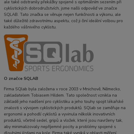
ale také odstranily překážky spojené s optimálním sezením při
cyklistických dobrodružstvích, jsme našli odpověď ve značce
SQLAB. Tato značka se věnuje nejen funkčnosti a výkonu, ale
také důležitě zdravotnímu aspektu, což ji činí ideální volbou pro
každého vášnivého cyklistu.
O značce SQLAB
Firma SQlab byla založena v roce 2003 v Mnichově, Německo,
zakladatelem Tobiasem Hildem. Tato společnost vznikla na
základě jeho nadšení pro cyklistiku a jeho touhy spojit lékařské
znalosti s vývojem cyklistických produktů. SQlab se zaměřuje na
ergonomii a pohodlí cyklistů a vyvinula několik inovativních
produktů, včetně sedel, gripů a vložek, které jsou navrženy tak,
aby minimalizovaly nepříjemné pocity a problémy spojené s
dlouhými jízdami na kole. Firma také vyniká v oblasti měření