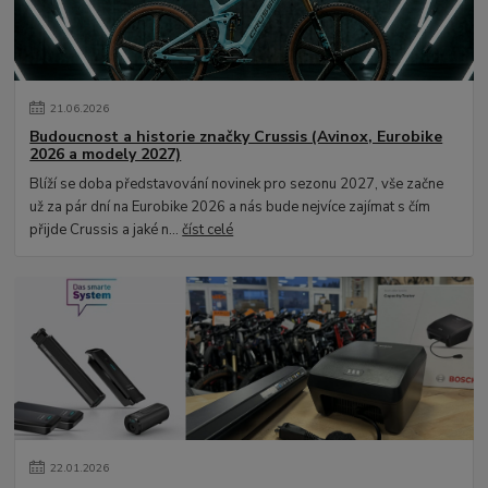
21
.
06
.
2026
Budoucnost a historie značky Crussis (Avinox, Eurobike
2026 a modely 2027)
Blíží se doba představování novinek pro sezonu 2027, vše začne
už za pár dní na Eurobike 2026 a nás bude nejvíce zajímat s čím
přijde Crussis a jaké n...
číst celé
22
.
01
.
2026