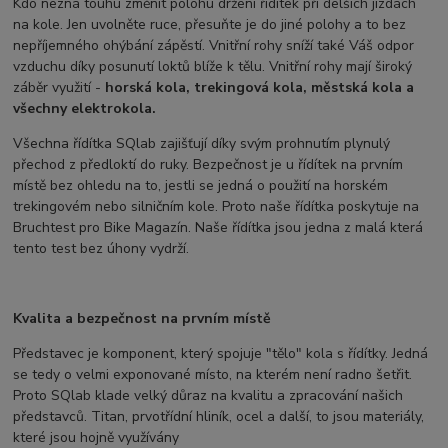
Kdo nezná touhu změnit polohu držení řídítek při delších jízdách
na kole. Jen uvolněte ruce, přesuňte je do jiné polohy a to bez
nepříjemného ohýbání zápěstí. Vnitřní rohy sníží také Váš odpor
vzduchu díky posunutí loktů blíže k tělu. Vnitřní rohy mají široký
záběr využití -
horská kola, trekingová kola, městská kola a
všechny elektrokola.
Všechna řídítka SQlab zajišťují díky svým prohnutím plynulý
přechod z předloktí do ruky. Bezpečnost je u řídítek na prvním
místě bez ohledu na to, jestli se jedná o použití na horském
trekingovém nebo silničním kole. Proto naše řídítka poskytuje na
Bruchtest pro Bike Magazín. Naše řídítka jsou jedna z malá která
tento test bez úhony vydrží.
Kvalita a bezpečnost na prvním místě
Představec je komponent, který spojuje "tělo" kola s řídítky. Jedná
se tedy o velmi exponované místo, na kterém není radno šetřit.
Proto SQlab klade velký důraz na kvalitu a zpracování našich
představců. Titan, prvotřídní hliník, ocel a další, to jsou materiály,
které jsou hojně využívány