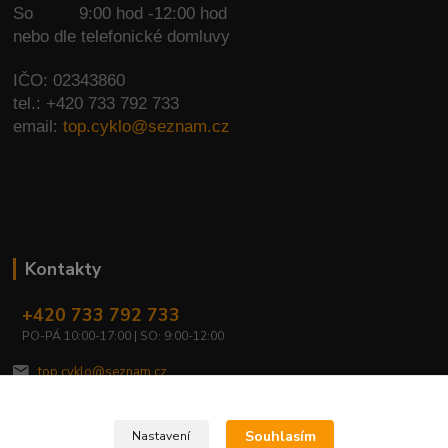
So
9:00 hod -12:00 hod
nebo dle telefonické domluvy
IČO: 02343860
tel.: +420 733 792 733
email:
top.cyklo@seznam.cz
Kontakty
+420 733 792 733
PO-PÁ 10:00-17:00 | SO: 9:00-12:00
top.cyklo@seznam.cz
Souhlasím
Nastavení