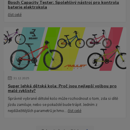
Bosch Capacity Tester: Spolehlivý nástroj pro kontrolu
baterie elektrokola
číst celé
31
.
12
.
2025
Super lehká dětská kola: Proč jsou nejlepší volbou pro
malé cyklisty?
Správně vybrané dětské kolo může rozhodnout o tom, zda si dítě
jízdu zamiluje, nebo se pokaždé bude trápit. Jedním z
nejdůležitějších parametrů je hmo...
číst celé