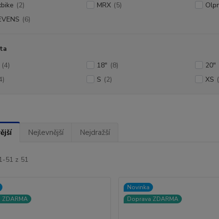
bike
(2)
MRX
(5)
Olp
EVENS
(6)
ta
(4)
18"
(8)
20"
4)
S
(2)
XS
ější
Nejlevnější
Nejdražší
1-51 z 51
Novinka
a ZDARMA
Doprava ZDARMA