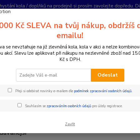
hystání kola / doplňků na prodejně si prosím zavolejte dopředu. 
í podmínky
Kontakty
Reklamace
Ochrana soukromí
Články
000 Kč SLEVA na tvůj nákup, obdržíš 
Nevíte
emailu!
Hledat
+420
PO-PÁ 
va se nevztahuje na již zlevněná kola, kola v akci a nelze kombinov
ou akcí. Slevu lze aplikovat při nákupu na nezlevněné zboží nad 15
Kč s DPH.
ízdní kola
Horská kola
Horská kola s předním odpružením 27,5"
Odeslat
ká horská kola 27,5"
Přeji si odebírat novinky e-mailem dle
podmínek zpracování osobních údajů
.
27,5
"
kola jsou ideální pro cyklistky, které preferují menší, obratně
telnost a pohodlí při jízdě. Díky menšímu průměru kol jsou snadn
Souhlasím se
zpracováním osobních údajů
pro účely registrace.
 pohodlnější pro nižší postavy, protože poskytují lepší kontrolu a 
Zavřít
dávanější