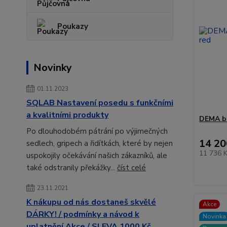
Poukazy
Novinky
01.11.2023
SQLAB Nastavení posedu s funkčními
a kvalitními produkty
DEMA bi
Po dlouhodobém pátrání po výjimečných
14 20
sedlech, gripech a řidítkách, které by nejen
11 736 
uspokojily očekávání našich zákazníků, ale
také odstranily překážky...
číst celé
23.11.2021
K nákupu od nás dostaneš skvělé
Akce
DÁRKY! / podmínky a návod k
Novinka
uplatnění Akce / SLEVA 1000 Kč