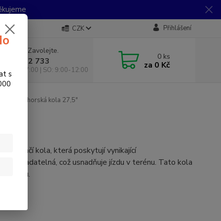
Děkujeme
Přihlášení
CZK
do
 si rady? Zavolejte.
0
ks
 733 792 733
za
0 Kč
10:00-17:00 | SO: 9:00-12:00
at s
.000
Dámská horská kola 27,5"
jší a lehčí kola, která poskytují vynikající
ěji ovladatelná, což usnadňuje jízdu v terénu. Tato kola
stabilitu.