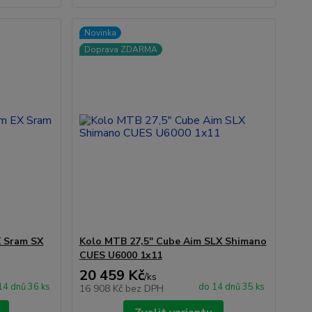
Novinka
Doprava ZDARMA
X Sram SX
Kolo MTB 27,5" Cube Aim SLX Shimano
CUES U6000 1x11
20 459 Kč
/
ks
14 dnů 36 ks
do 14 dnů 35 ks
16 908 Kč
bez DPH