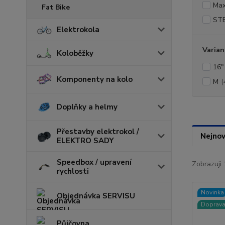
Max
Fat Bike
ST
Elektrokola
Varian
Koloběžky
16"
Komponenty na kolo
M
(
Doplňky a helmy
Přestavby elektrokol /
Nejnov
ELEKTRO SADY
Speedbox / upravení
Zobrazuji 
rychlosti
Novinka
Objednávka SERVISU
Doprav
Půjčovna