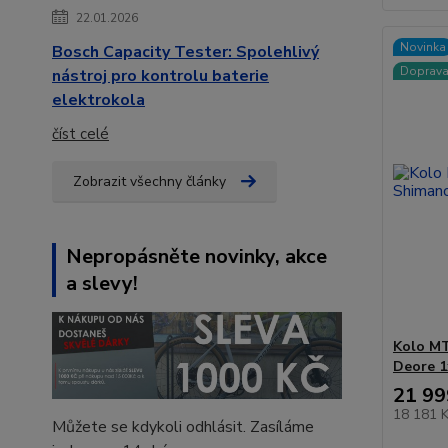
22.01.2026
Novinka
Bosch Capacity Tester: Spolehlivý
Doprav
nástroj pro kontrolu baterie
elektrokola
číst celé
Zobrazit všechny články
Nepropásněte novinky, akce
a slevy!
Kolo MT
Deore 1
21 99
18 181 
Můžete se kdykoli odhlásit. Zasíláme