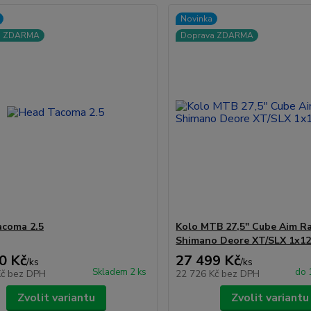
Novinka
a ZDARMA
Doprava ZDARMA
acoma 2.5
Kolo MTB 27,5" Cube Aim R
Shimano Deore XT/SLX 1x1
0 Kč
27 499 Kč
/
ks
/
ks
Skladem 2 ks
do 
Kč
bez DPH
22 726 Kč
bez DPH
Zvolit variantu
Zvolit variantu