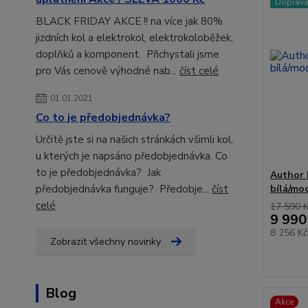
Doprav
BLACK FRIDAY AKCE !! na více jak 80%
jizdních kol a elektrokol, elektrokoloběžek,
doplňků a komponent. Přichystali jsme
pro Vás cenově výhodné nab...
číst celé
01.01.2021
Co to je předobjednávka?
Určitě jste si na našich stránkách všimli kol,
u kterých je napsáno předobjednávka. Co
to je předobjednávka? Jak
Author 
předobjednávka funguje? Předobje...
číst
bílá/mo
celé
17 590 
9 990
8 256 K
Zobrazit všechny novinky
Blog
Akce