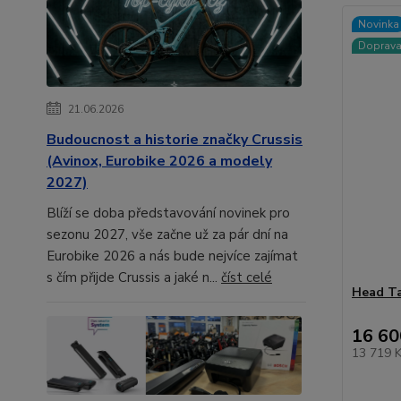
Novinka
Doprav
21.06.2026
Budoucnost a historie značky Crussis
(Avinox, Eurobike 2026 a modely
2027)
Blíží se doba představování novinek pro
sezonu 2027, vše začne už za pár dní na
Eurobike 2026 a nás bude nejvíce zajímat
s čím přijde Crussis a jaké n...
číst celé
Head T
16 60
13 719 