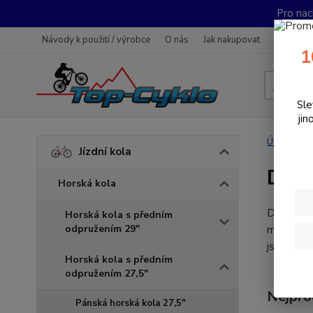
Pro nac
Návody k použití / výrobce
O nás
Jak nakupovat
Obchodn
1
Sle
jin
Úvod
J
Jízdní kola
Dáms
Horská kola
Dámská 
Horská kola s předním
odpružením 29"
manévrova
jsou také
Horská kola s předním
odpružením 27,5"
Nejpro
Pánská horská kola 27,5"