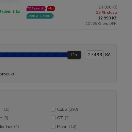
14 990 Kč
TOP produkt
Akce
ladem 1 ks
13 % sleva
Doprava ZDARMA
12 990 Kč
10 736 Kč bez DPH
Do
Kč
produkt
M
(15)
Cube
(293)
t
(3)
GT
(2)
er Fox
(4)
Marin
(12)