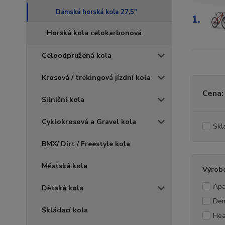
Dámská horská kola 27,5"
1.
Horská kola celokarbonová
Celoodpružená kola
Krosová / trekingová jízdní kola
Cena:
Silniční kola
Cyklokrosová a Gravel kola
Skl
BMX/ Dirt / Freestyle kola
Městská kola
Výrob
Ap
Dětská kola
De
Skládací kola
He