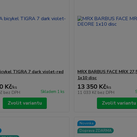
cykel TIGRA 7 dark violet-red
MRX BARBUS FACE MRX 27,
1x10 disc
0 Kč
13 350 Kč
/
ks
/
ks
Skladem 1 ks
Kč
bez DPH
11 033 Kč
bez DPH
Zvolit variantu
Zvolit variantu
Novinka
Doprava ZDARMA