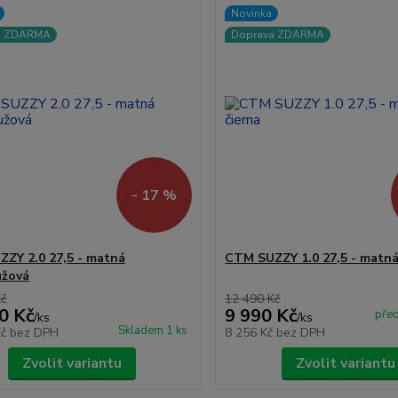
Novinka
a ZDARMA
Doprava ZDARMA
- 17 %
ZY 2.0 27,5 - matná
CTM SUZZY 1.0 27,5 - matná
užová
Kč
12 490 Kč
0 Kč
9 990 Kč
pře
/
ks
/
ks
Skladem 1 ks
Kč
bez DPH
8 256 Kč
bez DPH
Zvolit variantu
Zvolit variantu