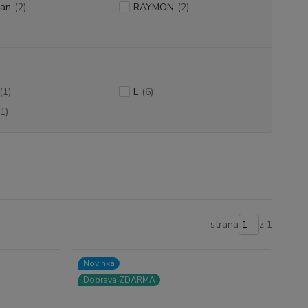
ran
(2)
RAYMON
(2)
(1)
L
(6)
(1)
strana
z 1
Novinka
Doprava ZDARMA