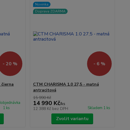
Novinka
Doprava ZDARMA
- 20 %
- 6 %
 čierna
CTM CHARISMA 1.0 27,5 - matná
antracitová
15 990 Kč
14 990 Kč
dobjednávka
/
ks
1 ks
Skladem 1 ks
12 388 Kč
bez DPH
Zvolit variantu