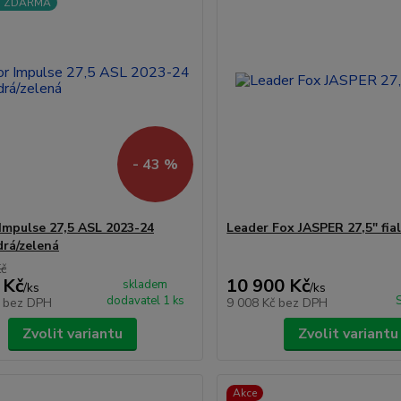
a ZDARMA
- 43 %
Impulse 27,5 ASL 2023-24
Leader Fox JASPER 27,5" fia
drá/zelená
Kč
 Kč
10 900 Kč
skladem
/
ks
/
ks
dodavatel 1 ks
č
bez DPH
9 008 Kč
bez DPH
Zvolit variantu
Zvolit variantu
Akce