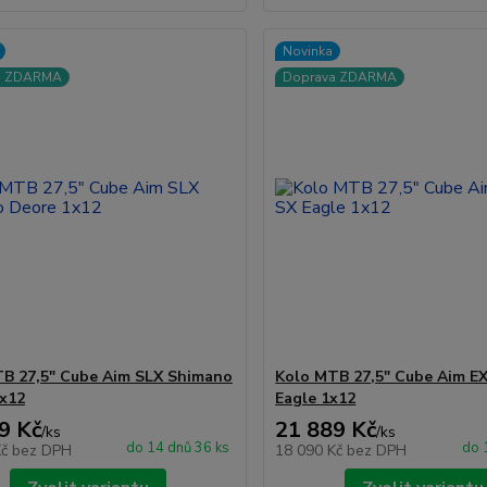
Novinka
a ZDARMA
Doprava ZDARMA
B 27,5" Cube Aim SLX Shimano
Kolo MTB 27,5" Cube Aim E
x12
Eagle 1x12
9 Kč
21 889 Kč
/
ks
/
ks
do 14 dnů 36 ks
do 
Kč
bez DPH
18 090 Kč
bez DPH