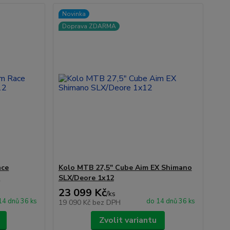
Novinka
Doprava ZDARMA
ace
Kolo MTB 27,5" Cube Aim EX Shimano
2
SLX/Deore 1x12
23 099 Kč
/
ks
14 dnů 36 ks
do 14 dnů 36 ks
19 090 Kč
bez DPH
Zvolit variantu