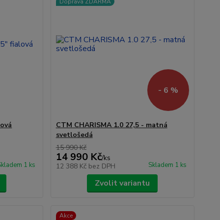
Doprava ZDARMA
- 6 %
lová
CTM CHARISMA 1.0 27,5 - matná
svetlošedá
15 990 Kč
14 990 Kč
/
ks
Skladem 1 ks
Skladem 1 ks
12 388 Kč
bez DPH
Zvolit variantu
Akce