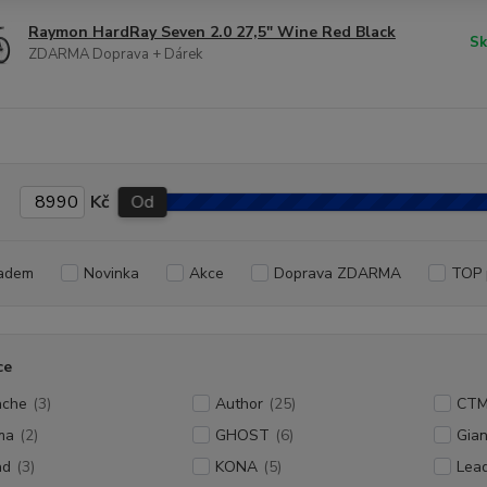
Raymon HardRay Seven 2.0 27,5" Wine Red Black
Sk
ZDARMA Doprava + Dárek
Kč
Od
adem
Novinka
Akce
Doprava ZDARMA
TOP 
ce
ache
(3)
Author
(25)
CT
ma
(2)
GHOST
(6)
Gian
ad
(3)
KONA
(5)
Lead