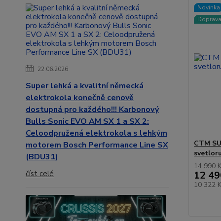
Novinka
Doprav
22.06.2026
Super lehká a kvalitní německá
elektrokola konečně cenově
dostupná pro každého!!! Karbonový
Bulls Sonic EVO AM SX 1 a SX 2:
Celoodpružená elektrokola s lehkým
CTM SUZ
motorem Bosch Performance Line SX
svetlor
(BDU31)
14 990 
číst celé
12 49
10 322 