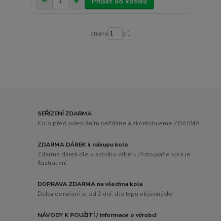
Přidat do košíku
strana
z 1
SEŘÍZENÍ ZDARMA
Kolo před odesláním seřídíme a zkontolujeme ZDARMA
ZDARMA DÁREK k nákupu kola
Zdarma dárek dle vlastního výběru / fotografie kola je
ilustrativní
DOPRAVA ZDARMA na všechna kola
Doba doručení je od 2 dní, dle typu objednávky
NÁVODY K POUŽITÍ / informace o výrobci