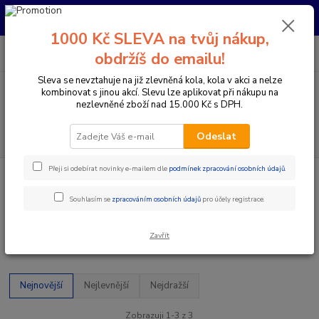
Pro nachystání kola / doplňků na prodejně si prosím zavolejte dopředu.
Děkujeme
1000 Kč SLEVA na tvůj nákup,
0
ks
+420 733 792 733
CZK
obdržíš do emailu!
za
0 Kč
PO-PÁ 10:00-17:00 | SO: 9:00-12:00
Sleva se nevztahuje na již zlevněná kola, kola v akci a nelze
kombinovat s jinou akcí. Slevu lze aplikovat při nákupu na
Menu
nezlevněné zboží nad 15.000 Kč s DPH.
Hledat
Odeslat
Přeji si odebírat novinky e-mailem dle
podmínek zpracování osobních údajů
.
Úvod
Komponenty na kolo
Pláště galusky ventilky
Pláště
24"
24"
Souhlasím se
zpracováním osobních údajů
pro účely registrace.
Zavřít
Upřesnit parametry
Nejnovější
Nejlevnější
Nejdražší
Zobrazuji 1-3 z 3