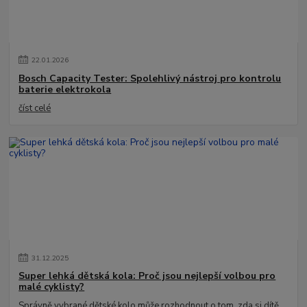
22
.
01
.
2026
Bosch Capacity Tester: Spolehlivý nástroj pro kontrolu
baterie elektrokola
číst celé
31
.
12
.
2025
Super lehká dětská kola: Proč jsou nejlepší volbou pro
malé cyklisty?
Správně vybrané dětské kolo může rozhodnout o tom, zda si dítě