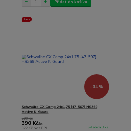
Přidat do košíku
Akce
- 34 %
Schwalbe CX Comp 24x1,75 (47-507) HS369
Active K-Guard
590 Kč
390 Kč
/
ks
Skladem 3 ks
322 Kč
bez DPH