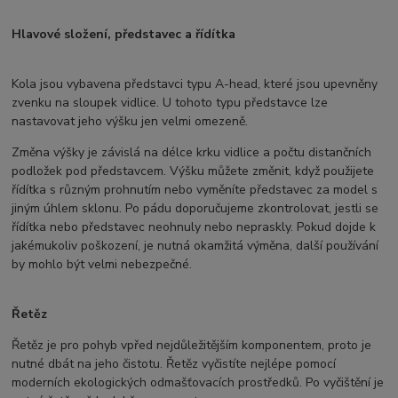
Hlavové složení, představec a řídítka
Kola jsou vybavena představci typu A-head, které jsou upevněny
zvenku na sloupek vidlice. U tohoto typu představce lze
nastavovat jeho výšku jen velmi omezeně.
Změna výšky je závislá na délce krku vidlice a počtu distančních
podložek pod představcem. Výšku můžete změnit, když použijete
řídítka s různým prohnutím nebo vyměníte představec za model s
jiným úhlem sklonu. Po pádu doporučujeme zkontrolovat, jestli se
řídítka nebo představec neohnuly nebo nepraskly. Pokud dojde k
jakémukoliv poškození, je nutná okamžitá výměna, další používání
by mohlo být velmi nebezpečné.
Řetěz
Řetěz je pro pohyb vpřed nejdůležitějším komponentem, proto je
nutné dbát na jeho čistotu. Řetěz vyčistíte nejlépe pomocí
moderních ekologických odmašťovacích prostředků. Po vyčištění je