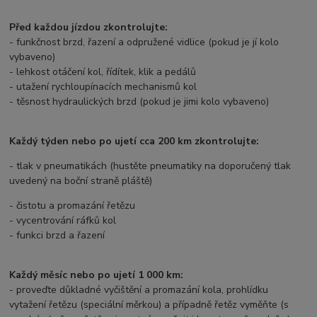
Před každou jízdou zkontrolujte:
- funkčnost brzd, řazení a odpružené vidlice (pokud je jí kolo
vybaveno)
- lehkost otáčení kol, řídítek, klik a pedálů
- utažení rychloupínacích mechanismů kol
- těsnost hydraulických brzd (pokud je jimi kolo vybaveno)
Každý týden nebo po ujetí cca 200 km zkontrolujte:
- tlak v pneumatikách (hustěte pneumatiky na doporučený tlak
uvedený na boční straně pláště)
- čistotu a promazání řetězu
- vycentrování ráfků kol
- funkci brzd a řazení
Každý měsíc nebo po ujetí 1 000 km:
- proveďte důkladné vyčištění a promazání kola, prohlídku
vytažení řetězu (speciální měrkou) a případně řetěz vyměňte (s