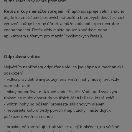
nutné řetěz vždy dobře promazat.
Řetěz nikdy nemažte sprejem.
Při aplikaci spreje velmi snadno
dojde ke znečištění brzdových kotoučů a brzdových destiček, což
výrazně snižuje brzdný účinek a může způsobit jejich nevratné
znehodnocení. Řetěz vždy mažte pouze kapátkem nebo
aplikátorem určeným pro mazání cyklistických řetězů.
Odpružená vidlice
Největším nepřítelem odpružené vidlice jsou špína a mechanické
poškození.
- vidlici pravidelně myjte, zejména vnitřní nohy musejí být vždy
naprosto čisté
- nikdy nepoužívejte tlakové vodní čističe. Voda pod vysokým
tlakem se může dostat do vnitřních částí ložisek, které zničí
- vnitřní nohy po očištění promažte silikonovým olejem
- neopírejte kolo o tvrdý povrch (např. zídky), může dojít k
poškození vnitřních nohou
- pravidelně kontrolujte tlak vidlice a její funkčnost, na většině