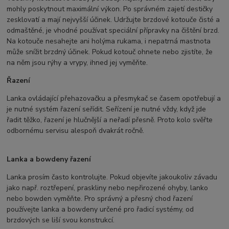
mohly poskytnout maximální výkon. Po správném zajetí destičky
zesklovatí a mají nejvyšší účinek. Udržujte brzdové kotouče čisté a
odmaštěné, je vhodné používat speciální přípravky na čištění brzd.
Na kotouče nesahejte ani holýma rukama, i nepatrná mastnota
může snížit brzdný účinek. Pokud kotouč ohnete nebo zjistíte, že
na něm jsou rýhy a vrypy, ihned jej vyměňte.
Řazení
Lanka ovládající přehazovačku a přesmykač se časem opotřebují a
je nutné systém řazení seřídit. Seřízení je nutné vždy, když jde
řadit těžko, řazení je hlučnější a neřadí přesně. Proto kolo svěřte
odbornému servisu alespoň dvakrát ročně.
Lanka a bowdeny řazení
Lanka prosím často kontrolujte. Pokud objevíte jakoukoliv závadu
jako např. roztřepení, praskliny nebo nepřirozené ohyby, lanko
nebo bowden vyměňte. Pro správný a přesný chod řazení
používejte lanka a bowdeny určené pro řadicí systémy, od
brzdových se liší svou konstrukcí.