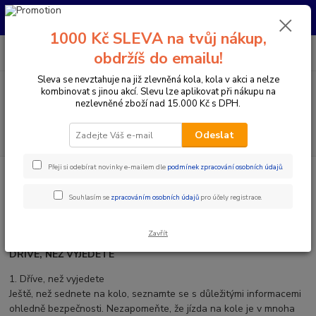
Pro nachystání kola / doplňků na prodejně si prosím zavolejte dopředu.
Děkujeme
1000 Kč SLEVA na tvůj nákup,
0
ks
+420 733 792 733
CZK
obdržíš do emailu!
za
0 Kč
PO-PÁ 10:00-17:00 | SO: 9:00-12:00
Sleva se nevztahuje na již zlevněná kola, kola v akci a nelze
kombinovat s jinou akcí. Slevu lze aplikovat při nákupu na
Menu
nezlevněné zboží nad 15.000 Kč s DPH.
Hledat
Odeslat
Přeji si odebírat novinky e-mailem dle
podmínek zpracování osobních údajů
.
Úvod
Návody k použití / výrobce
Souhlasím se
zpracováním osobních údajů
pro účely registrace.
Údržba elektrokoloa / jízdního kola
Zavřít
DŘÍVE, NEŽ VYJEDETE
1. Dříve, než vyjedete
Ještě, než sednete na kolo, seznamte se s důležitými informacemi
ohledně bezpečnosti. Nezapomeňte, že jízda na kole je v mnoha