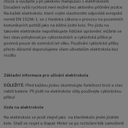
chůze a využijete ji při jakékoliv manipulaci s elektrokolem.
Dosažení vyšší rychlosti není možné bez aktivního přičinění jezdce.
Na každé elektrokolo, které svými vlastnostmi odpovídá evropské
normě EN 15194-1, se z hlediska zákona o provozu na pozemních
komunikacích pohlíží jako na běžné jízdní kolo. Pro jízdu na
takovém elektrokole nepotřebujete řidičské oprávnění, můžete se
bez obav pohybovat po cyklostezkách a cyklistická přilba je
povinná pouze do osmnácti let věku. Používání cyklistické přilby
přesto důrazně doporučujeme všem uživatelům elektrokola bez
rozdílu.
Základní informace
pro užívání elektrokola
DŮLEŽITÉ:
Před každou jízdou zkontrolujte funkčnost brzd a stav
nabití baterie. Při jízdě na elektrokole vždy používejte cyklistickou
přilbu!
Jízda na elektrokole
Na elektrokole se jezdí stejně jako na kterémkoliv jiném jízdním
kole. Stačí se rozjet a šlapat. Motor se po roztočení klik samočinně