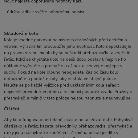
vidlic najdete doporučené hodnoty tlaku
- údržbu vidlice svěřte odbornému servisu
Skladování kola
Kolo je vhodné parkovat na místech chráněných před deštěm a
větrem. Výrazně tím prodloužíte jeho životnost. Kolo nepokládejte
na pravou stranu, mohla by se poškodit přehazovačka a znečistit
řetěz. Když se chystáte kolo na delší dobu odstavit, nejprve ho
důkladně vyčistěte a promažte a až pak uschovejte nejlépe v
suchu. Pokud na kole dlouho nepojedete, čas od času kolo
dofoukněte a pootočte koly, aby nestála ve stejné poloze.
Naučte se po každé vyjížďce před uskladněním kola zařadit
nejmenší převodník vepředu a nejmenší pastorek vzadu. Pružiny v
přesmykači a měniči v této poloze nejsou napnuté a neunavují se.
Čištění
Aby kolo fungovalo perfektně, musíte ho udržovat čisté. Pohyblivé
části jako je řetěz, kazeta, převodníky, přehazovačka, přesmykač a
ráfky jsou náchylné ke znečištění. Zejména pokud jezdíte v