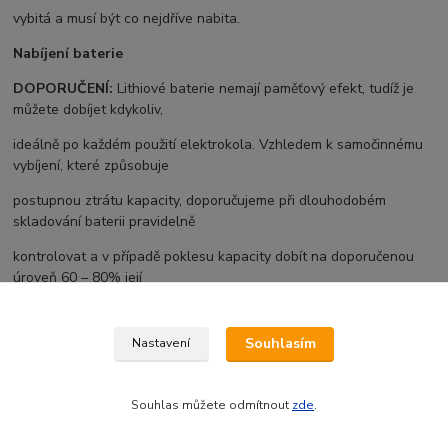
vybitá a musí být co nejdříve nabita.
Nabíjení baterie
DOPORUČENÍ:
Lithiové baterie nemají paměťový efekt, tudíž je
můžete dobíjet kdykoliv,
ideálně po každém použití elektrokola. Vzhledem k samočinnému
vybíjení, které způsobuje
postupnou ztrátu kapacity, doporučujeme při dlouhodobém
skladování baterii pravidelně
kontrolovat a v případě poklesu kapacity dobít na doporučenou
úroveň 60 – 80% její
celkové kapacity.
Souhlasím
Nastavení
Baterii můžete dobíjet buď přímo na elektrokole, anebo ji můžete z
elektrokola vyjmout a dobíjet
odděleně.
Před nabíjením
baterii vždy vypněte. Baterie nabíjejte
Souhlas můžete odmítnout
zde
.
pouze v suchém prostředí. Nabíjecí