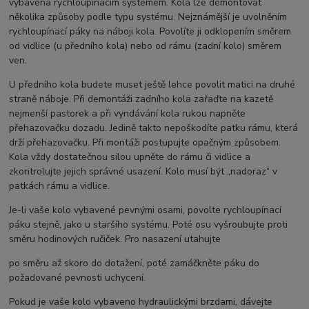
vybavena rychloupínacím systémem. Kola lze demontovat
několika způsoby podle typu systému. Nejznámější je uvolněním
rychloupínací páky na náboji kola. Povolíte ji odklopením směrem
od vidlice (u předního kola) nebo od rámu (zadní kolo) směrem
ven.
U předního kola budete muset ještě lehce povolit matici na druhé
straně náboje. Při demontáži zadního kola zařaďte na kazetě
nejmenší pastorek a při vyndávání kola rukou napněte
přehazovačku dozadu. Jedině takto nepoškodíte patku rámu, která
drží přehazovačku. Při montáži postupujte opačným způsobem.
Kola vždy dostatečnou silou upněte do rámu či vidlice a
zkontrolujte jejich správné usazení. Kolo musí být „nadoraz“ v
patkách rámu a vidlice.
Je-li vaše kolo vybavené pevnými osami, povolte rychloupínací
páku stejně, jako u staršího systému. Poté osu vyšroubujte proti
směru hodinových ručiček. Pro nasazení utahujte
po směru až skoro do dotažení, poté zamáčkněte páku do
požadované pevnosti uchycení.
Pokud je vaše kolo vybaveno hydraulickými brzdami, dávejte