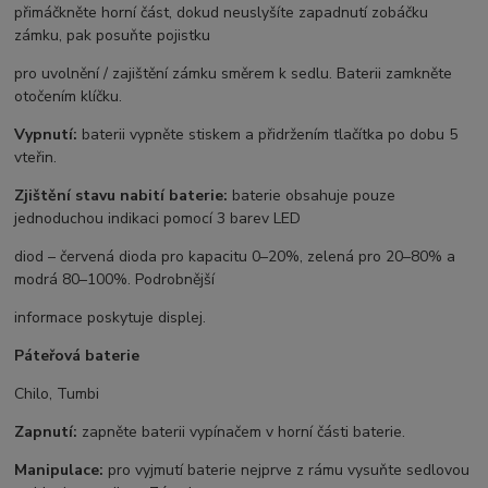
přimáčkněte horní část, dokud neuslyšíte zapadnutí zobáčku
zámku, pak posuňte pojistku
pro uvolnění / zajištění zámku směrem k sedlu. Baterii zamkněte
otočením klíčku.
Vypnutí:
baterii vypněte stiskem a přidržením tlačítka po dobu 5
vteřin.
Zjištění stavu nabití baterie:
baterie obsahuje pouze
jednoduchou indikaci pomocí 3 barev LED
diod – červená dioda pro kapacitu 0–20%, zelená pro 20–80% a
modrá 80–100%. Podrobnější
informace poskytuje displej.
Páteřová baterie
Chilo, Tumbi
Zapnutí:
zapněte baterii vypínačem v horní části baterie.
Manipulace:
pro vyjmutí baterie nejprve z rámu vysuňte sedlovou