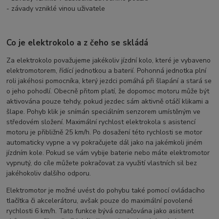
- závady vzniklé vinou uživatele
Co je elektrokolo a z čeho se skládá
Za elektrokolo považujeme jakékoliv jízdní kolo, které je vybaveno
elektromotorem, řídící jednotkou a baterií. Pohonná jednotka plní
roli jakéhosi pomocníka, který jezdci pomáhá při šlapání a stará se
o jeho pohodlí. Obecně přitom platí, že dopomoc motoru může být
aktivována pouze tehdy, pokud jezdec sám aktivně otáčí klikami a
šlape. Pohyb klik je snímán speciálním senzorem umístěným ve
středovém složení. Maximální rychlost elektrokola s asistencí
motoru je přibližně 25 km/h. Po dosažení této rychlosti se motor
automaticky vypne a vy pokračujete dál jako na jakémkoli jiném
jízdním kole. Pokud se vám vybije baterie nebo máte elektromotor
vypnutý, do cíle můžete pokračovat za využití vlastních sil bez
jakéhokoliv dalšího odporu.
Elektromotor je možné uvést do pohybu také pomocí ovládacího
tlačítka či akcelerátoru, avšak pouze do maximální povolené
rychlosti 6 km/h. Tato funkce bývá označována jako asistent