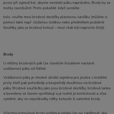
pozor při vyjmutí kol, abyste nestiskli páku naprázdno. Brzdy by se
mohly zavzdušnit. Proto pokaždé, když sundáte
kolo, vsuňte mezi brzdové destičky plastovou zarážku (můžete si
pomoci také např. složenou vizitkou nebo předmětem podobné
tloušťky, jako je brzdový kotouč – musí však být naprosto čistý).
Brzdy
U většiny brzdových pák lze stavěcím šroubkem nastavit
vzdálenost páky od řídítek.
Vzdálenost páky je vhodné zkrátit zejména pro jezdce s kratšími
prsty, kteří pak pohodlněji a bezpečněji dosáhnou na brzdové
páky. Brzdové součástky jako jsou brzdové destičky, brzdová lanka
a bowdeny se časem opotřebují a je nutné je kontrolovat a včas
vyměnit, aby se nepoškodily ráfky, kotouče či samotné brzdy.
Všechny kotoučové brzdy potřebují nějaký čas na zaběhnutí, aby