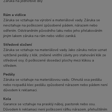
Záruka na jednotlivé díly
Rám a vidlice
Záruka se vztahuje na výrobní a materiálové vady. Záruka se
nevztahuje na poškození způsobené pádem, nárazem nebo
odřením. Odstraněním původního laku nebo jeho přelakováním
jiným lakem záruka na rám nebo vidlici zaniká.
Středové složení
Záruka se vztahuje na materiálové vady. Jako záruku nelze uznat
vytržené pedály z klik, zničené vnitřní závity pro stahování klik ze
středové osy, či poškozené dosedací plochy mezi klikou a
středem.
Pedály
Záruka se vztahuje na materiálovou vadu. Ohnutá osa pedálu
nebo rozpadlá klec pedálu způsobené nárazem nebo pádem není
důvodem k reklamaci.
Kola
Garance se vztahuje na prasklý náboj, pastorek nebo osu.
Důvodem k reklamaci není poškození ráfku nárazem, přehuštěním