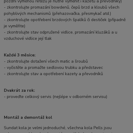
pozdní výměnou řetězu je nutné vyměnit i kazetu a převodníky)
- zkontrolujte promazání bowdenů, čepů brzd a kloubů všech
pohyblivých mechanismů (přehazovačka, přesmykač atd.)
- zkontrolujte opotřebení brzdových špalíků či destiček (případně
je vyměňte)
- zkontrolujte stav odpružené vidlice, promazání kluzáků a u
vzduchové vidlice její tlak
Každé 3 měsíce:
- zkontrolujte dotažení všech matic a šroubů
- vyčistěte a promažte sedlovou trubku a představec
- zkontrolujte stav a opotřebení kazety a převodníků
Dvakrát za rok:
- proveďte celkový servis (nejlépe v odborném servisu)
Montáž a demontáž kol
Sundat kola je velmi jednoduché, všechna kola Pells jsou