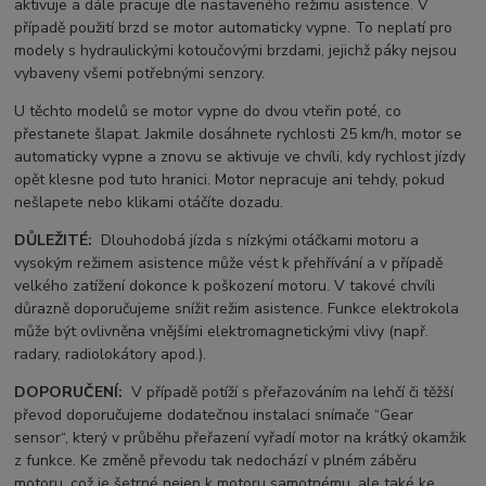
aktivuje a dále pracuje dle nastaveného režimu asistence. V
případě použití brzd se motor automaticky vypne. To neplatí pro
modely s hydraulickými kotoučovými brzdami, jejichž páky nejsou
vybaveny všemi potřebnými senzory.
U těchto modelů se motor vypne do dvou vteřin poté, co
přestanete šlapat. Jakmile dosáhnete rychlosti 25 km/h, motor se
automaticky vypne a znovu se aktivuje ve chvíli, kdy rychlost jízdy
opět klesne pod tuto hranici. Motor nepracuje ani tehdy, pokud
nešlapete nebo klikami otáčíte dozadu.
DŮLEŽITÉ:
Dlouhodobá jízda s nízkými otáčkami motoru a
vysokým režimem asistence může vést k přehřívání a v případě
velkého zatížení dokonce k poškození motoru. V takové chvíli
důrazně doporučujeme snížit režim asistence. Funkce elektrokola
může být ovlivněna vnějšími elektromagnetickými vlivy (např.
radary, radiolokátory apod.).
DOPORUČENÍ:
V případě potíží s přeřazováním na lehčí či těžší
převod doporučujeme dodatečnou instalaci snímače “Gear
sensor“, který v průběhu přeřazení vyřadí motor na krátký okamžik
z funkce. Ke změně převodu tak nedochází v plném záběru
motoru, což je šetrné nejen k motoru samotnému, ale také ke