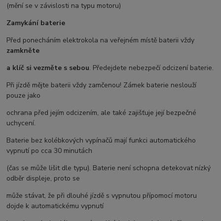
(mění se v závislosti na typu motoru)
Zamykání baterie
Před ponecháním elektrokola na veřejném místě baterii vždy
zamkněte
a klíč si vezměte s sebou
. Předejdete nebezpečí odcizení baterie.
Při jízdě mějte baterii vždy zamčenou! Zámek baterie neslouží
pouze jako
ochrana před jejím odcizením, ale také zajišťuje její bezpečné
uchycení.
Baterie bez kolébkových vypínačů mají funkci automatického
vypnutí po cca 30 minutách
(čas se může lišit dle typu). Baterie není schopna detekovat nízký
odběr displeje, proto se
může stávat, že při dlouhé jízdě s vypnutou přípomocí motoru
dojde k automatickému vypnutí