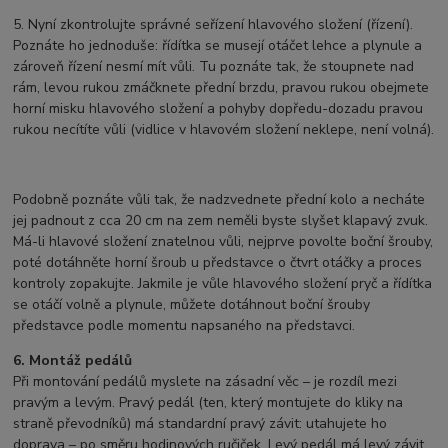
5. Nyní zkontrolujte správné seřízení hlavového složení (řízení).
Poznáte ho jednoduše: řídítka se musejí otáčet lehce a plynule a
zároveň řízení nesmí mít vůli. Tu poznáte tak, že stoupnete nad
rám, levou rukou zmáčknete přední brzdu, pravou rukou obejmete
horní misku hlavového složení a pohyby dopředu-dozadu pravou
rukou necítíte vůli (vidlice v hlavovém složení neklepe, není volná).
Podobně poznáte vůli tak, že nadzvednete přední kolo a necháte
jej padnout z cca 20 cm na zem neměli byste slyšet klapavý zvuk.
Má-li hlavové složení znatelnou vůli, nejprve povolte boční šrouby,
poté dotáhněte horní šroub u představce o čtvrt otáčky a proces
kontroly zopakujte. Jakmile je vůle hlavového složení pryč a řídítka
se otáčí volně a plynule, můžete dotáhnout boční šrouby
představce podle momentu napsaného na představci.
6. Montáž pedálů
Při montování pedálů myslete na zásadní věc – je rozdíl mezi
pravým a levým. Pravý pedál (ten, který montujete do kliky na
straně převodníků) má standardní pravý závit: utahujete ho
doprava – po směru hodinových ručiček. Levý pedál má levý závit,