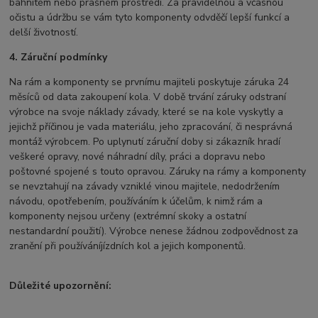
bahnitém nebo prašném prostředí. Za pravidelnou a včasnou
očistu a údržbu se vám tyto komponenty odvděčí lepší funkcí a
delší životností.
4. Záruční podmínky
Na rám a komponenty se prvnímu majiteli poskytuje záruka 24
měsíců od data zakoupení kola. V době trvání záruky odstraní
výrobce na svoje náklady závady, které se na kole vyskytly a
jejichž příčinou je vada materiálu, jeho zpracování, či nesprávná
montáž výrobcem. Po uplynutí záruční doby si zákazník hradí
veškeré opravy, nové náhradní díly, práci a dopravu nebo
poštovné spojené s touto opravou. Záruky na rámy a komponenty
se nevztahují na závady vzniklé vinou majitele, nedodržením
návodu, opotřebením, používáním k účelům, k nimž rám a
komponenty nejsou určeny (extrémní skoky a ostatní
nestandardní použití). Výrobce nenese žádnou zodpovědnost za
zranění při používáníjízdních kol a jejich komponentů.
Důležité upozornění: