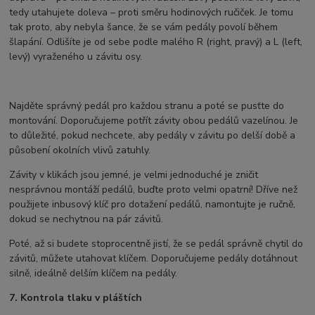
tedy utahujete doleva – proti směru hodinových ručiček. Je tomu
tak proto, aby nebyla šance, že se vám pedály povolí během
šlapání. Odlišíte je od sebe podle malého R (right, pravý) a L (left,
levý) vyraženého u závitu osy.
Najděte správný pedál pro každou stranu a poté se pusťte do
montování. Doporučujeme potřít závity obou pedálů vazelínou. Je
to důležité, pokud nechcete, aby pedály v závitu po delší době a
působení okolních vlivů zatuhly.
Závity v klikách jsou jemné, je velmi jednoduché je zničit
nesprávnou montáží pedálů, buďte proto velmi opatrní! Dříve než
použijete inbusový klíč pro dotažení pedálů, namontujte je ručně,
dokud se nechytnou na pár závitů.
Poté, až si budete stoprocentně jistí, že se pedál správně chytil do
závitů, můžete utahovat klíčem. Doporučujeme pedály dotáhnout
silně, ideálně delším klíčem na pedály.
7. Kontrola tlaku v pláštích