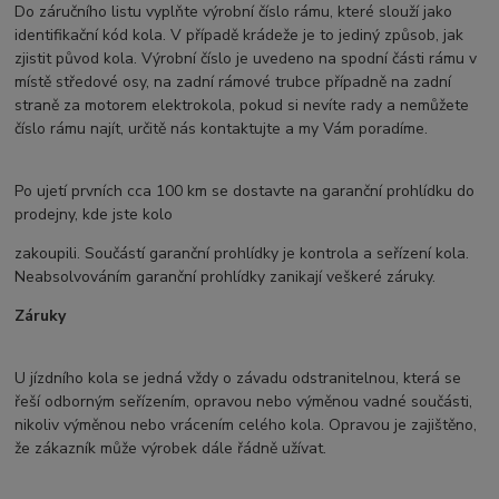
Do záručního listu vyplňte výrobní číslo rámu, které slouží jako
identifikační kód kola. V případě krádeže je to jediný způsob, jak
zjistit původ kola. Výrobní číslo je uvedeno na spodní části rámu v
místě středové osy, na zadní rámové trubce případně na zadní
straně za motorem elektrokola, pokud si nevíte rady a nemůžete
číslo rámu najít, určitě nás kontaktujte a my Vám poradíme.
Po ujetí prvních cca 100 km se dostavte na garanční prohlídku do
prodejny, kde jste kolo
zakoupili. Součástí garanční prohlídky je kontrola a seřízení kola.
Neabsolvováním garanční prohlídky zanikají veškeré záruky.
Záruky
U jízdního kola se jedná vždy o závadu odstranitelnou, která se
řeší odborným seřízením, opravou nebo výměnou vadné součásti,
nikoliv výměnou nebo vrácením celého kola. Opravou je zajištěno,
že zákazník může výrobek dále řádně užívat.