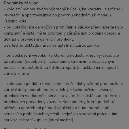
Podmínky záruky:
- kolo smí být používáno výhradně k účelu, ke kterému je určeno -
rekreační a sportovní jízdě po povrchu vhodnému k modelu
jízdního kola
- při uplatňování garančních prohlídek a záruky předkládejte kolo
kompletní a čisté, mějte potvrzený záruční list, prodejní doklad a
doklad o provedení garanční prohlídky.
Bez těchto dokladů nárok na uplatnění záruk zaniká
- při poškození výrobku, ke kterému nedošlo vinou výrobce, ale
uživatelem (neodborným zásahem, extrémním a nesprávným
použitím, nedostatečnou údržbou, špatným uskladněním apod.)
záruka zaniká
- kolo bude po dobu trvání celé záruční doby, včetně prodloužené
záruční doby, podrobeno pravidelným každoročním servisním
prohlídkám v odborném servise a v záručním listě bude o těchto
prohlídkách provedený záznam. Komponenty, které podléhají
běžnému opotřebení při používání kola a bude nutné je při
servisních prohlídkách vyměnit, stejně jako servisní práce s tím
související hradí kupující (první majitel)