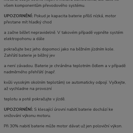
všem komponentům převodového systému.
UPOZORNĚNÍ:
Pokud je kapacita baterie příliš nízká, motor
přestane mít hladký chod
a začne běžet nepravidelně. V takovém případě vypněte systém
elektropohonu a dále
pokračujte bez jeho dopomoci jako na běžném jízdním kole.
Zahřátí baterie je běžný jev
a není závadou. Baterie je chráněna teplotním čidlem a v případě
nadměrného přehřátí (např.
kvůli vysokým okolním teplotám) se automaticky odpojí. Vyčkejte,
až vychladne na provozní
teplotu a poté pokračujte v jízdě.
UPOZORNĚNÍ:
S klesající úrovní nabití baterie dochází ke
snižování výkonu motoru.
Při 30% nabití baterie může motor dávat už jen poloviční výkon.