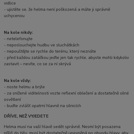
vidlice
- ujistěte se, že helma není poškozená a máte ji správně
uchycenou
Na kole nikdy:
- netelefonujte
- neposlouchejte hudbu ve sluchátkách
- nepouštějte se rychle do terénu, který neznáte
- před každou zatáčkou jeďte jen tak rychle, abyste mohli kdykoliv
zastavit – nevíte, co se za ní skrývá
Na kole vždy:
- noste helmu a brýle
- za snížené viditelnosti vozte reflexní oblečení a dostatečně silné
osvětlení
- buďte zvlášť opatrní hlavně na silnicích
DŘÍVE, NEŽ VYJEDETE
Helma musí na vaší hlavě sedět správně. Nesmí být posazena
příliš do týlu, musí být dostatečně upevněná po obvodu hlavy, aby