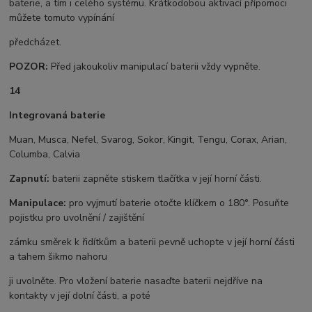
baterie, a tím i celého systému. Krátkodobou aktivací přípomoci
můžete tomuto vypínání
předcházet.
POZOR:
Před jakoukoliv manipulací baterii vždy vypněte.
14
Integrovaná baterie
Muan, Musca, Nefel, Svarog, Sokor, Kingit, Tengu, Corax, Arian,
Columba, Calvia
Zapnutí:
baterii zapněte stiskem tlačítka v její horní části.
Manipulace:
pro vyjmutí baterie otočte klíčkem o 180°. Posuňte
pojistku pro uvolnění / zajištění
zámku směrek k řidítkům a baterii pevně uchopte v její horní části
a tahem šikmo nahoru
ji uvolněte. Pro vložení baterie nasaďte baterii nejdříve na
kontakty v její dolní části, a poté