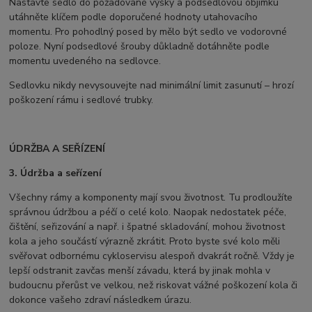
Nastavte sedlo do požadované výšky a podsedlovou objímku
utáhněte klíčem podle doporučené hodnoty utahovacího
momentu. Pro pohodlný posed by mělo být sedlo ve vodorovné
poloze. Nyní podsedlové šrouby důkladně dotáhněte podle
momentu uvedeného na sedlovce.
Sedlovku nikdy nevysouvejte nad minimální limit zasunutí – hrozí
poškození rámu i sedlové trubky.
ÚDRŽBA A SEŘÍZENÍ
3. Údržba a seřízení
Všechny rámy a komponenty mají svou životnost. Tu prodloužíte
správnou údržbou a péčí o celé kolo. Naopak nedostatek péče,
čištění, seřizování a např. i špatné skladování, mohou životnost
kola a jeho součástí výrazně zkrátit. Proto byste své kolo měli
svěřovat odbornému cykloservisu alespoň dvakrát ročně. Vždy je
lepší odstranit zavčas menší závadu, která by jinak mohla v
budoucnu přerůst ve velkou, než riskovat vážné poškození kola či
dokonce vašeho zdraví následkem úrazu.