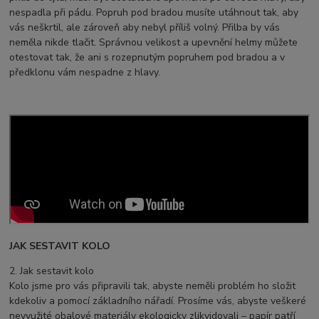
nespadla při pádu. Popruh pod bradou musíte utáhnout tak, aby
vás neškrtil, ale zároveň aby nebyl příliš volný. Přilba by vás
neměla nikde tlačit. Správnou velikost a upevnění helmy můžete
otestovat tak, že ani s rozepnutým popruhem pod bradou a v
předklonu vám nespadne z hlavy.
JAK SESTAVIT KOLO
2. Jak sestavit kolo
Kolo jsme pro vás připravili tak, abyste neměli problém ho složit
kdekoliv a pomocí základního nářadí. Prosíme vás, abyste veškeré
nevyužité obalové materiály ekologicky zlikvidovali – papír patří