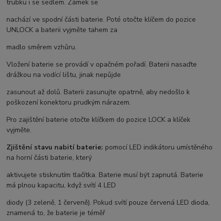
trubku i se sedlem. Zámek se
nachází ve spodní části baterie. Poté otočte klíčem do pozice
UNLOCK a baterii vyjměte tahem za
madlo směrem vzhůru.
Vložení baterie se provádí v opačném pořadí. Baterii nasaďte
drážkou na vodící lištu, jinak nepůjde
zasunout až dolů. Baterii zasunujte opatrně, aby nedošlo k
poškození konektoru prudkým nárazem.
Pro zajištění baterie otočte klíčkem do pozice LOCK a klíček
vyjměte.
Zjištění stavu nabití baterie:
pomocí LED indikátoru umístěného
na horní části baterie, který
aktivujete stisknutím tlačítka. Baterie musí být zapnutá. Baterie
má plnou kapacitu, když svítí 4 LED
diody (3 zeleně, 1 červeně). Pokud svítí pouze červená LED dioda,
znamená to, že baterie je téměř