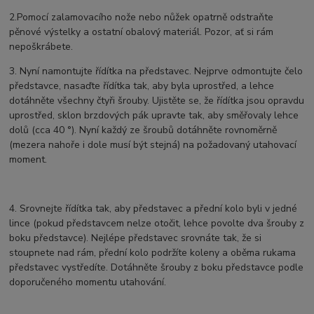
2.Pomocí zalamovacího nože nebo nůžek opatrně odstraňte
pěnové výstelky a ostatní obalový materiál. Pozor, ať si rám
nepoškrábete.
3. Nyní namontujte řídítka na představec. Nejprve odmontujte čelo
představce, nasaďte řídítka tak, aby byla uprostřed, a lehce
dotáhněte všechny čtyři šrouby. Ujistěte se, že řídítka jsou opravdu
uprostřed, sklon brzdových pák upravte tak, aby směřovaly lehce
dolů (cca 40 °). Nyní každý ze šroubů dotáhněte rovnoměrně
(mezera nahoře i dole musí být stejná) na požadovaný utahovací
moment.
4. Srovnejte řídítka tak, aby představec a přední kolo byli v jedné
lince (pokud představcem nelze otočit, lehce povolte dva šrouby z
boku představce). Nejlépe představec srovnáte tak, že si
stoupnete nad rám, přední kolo podržíte koleny a oběma rukama
představec vystředíte. Dotáhněte šrouby z boku představce podle
doporučeného momentu utahování.