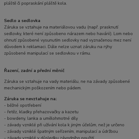
pláště či popraskání pláště kola.
Sedlo a sedlovka
Záruka se vztahuje na materiálovou vadu (např. prasknutí
sedlovky, které není způsobeno nárazem nebo havárií). Lom nebo
ohnutí způsobené vysunutím sedlovky nad vyznačenou mez není
důvodem k reklamaci. Dále nelze uznat záruku na rýhy
způsobené manipulací se sedlovkou v rámu.
Řazení, zadní a přední měnič
Záruka se vztahuje na vady materiálu, ne na závady způsobené
mechanickým poškozením nebo pádem.
Záruka se nevztahuje na:
- běžné opotřebení
- řetěz, kladky přehazovačky a kazetu
- bowdeny, lanka a umělohmotné díly
- závady vzniklé při užívání kola k jiným účelům, než je určeno
- závady vzniklé špatným seřízením, manipulací a údržbou
- závady vzniklé v důsledku závodního použití