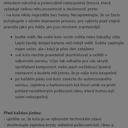
ohledech náročná a potenciálně nebezpečná činnost, která
vyžaduje velkou míru pozornosti a zkušeností, proto:
- na kole nikdy nejezděte bez helmy. Nezapomínejte, že se často
pohybujete v silném dopravním provozu, pro cyklisty platí stejná
pravidla jako pro řidiče, jen jsou mnohem zranitelnější.
buďte vidět. Na svém kole vozte světla nebo blikačky vždy.
Lepší častěji dobíjet baterie než nebýt vidět. Světla zapínejte
nejen večer, ale i když je přes den zataženo
své kolo nechte pravidelně zkontrolovat a seřídit v
odborném servisu. Včas tak odhalíte pro vás skryté
opotřebení komponent, nebo jejich nežádoucí špatné
nastavení a budete mít jistotu, že je vaše kolo bezpečné
po každém pádu své kolo zavezte do autorizovaného
servisu, zejména u karbonových kol hrozí vznik na první
pohled neviditelných poškození rámu, která mohou být
velmi nebezpečná
Před každou jízdou:
- ujistěte se, že kolo je ve výborném technickém stavu
- zkontrolujte zejména brzdy, viditelná poškození kol, rámu a