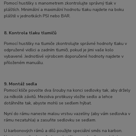
Pomocí hustilky s manometrem zkontrolujte správný tlak v
pláštích. Minimální a maximální hodnotu tlaku najdete na boku
pláště v jednotkách PSI nebo BAR.
8. Kontrola tlaku tlumičů
Pomocí hustilky na tlumiče zkontrolujte správné hodnoty tlaku v
odpružené vidlici a zadním tlumiči, pokud je jimi vaše kolo
vybavené. Jednotlivé výrobcem doporučené hodnoty najdete v
přiloženém manuálu.
9. Montáž sedla
Pomocí klíče povolte dva šrouby na konci sedlovky tak, aby držely
za několik závitů. Mezidva protikusy vložte sedlo a lehce
dotáhněte tak, abyste mohli se sedlem hýbat.
Nyní do rámu naneste malou vrstvu vazelíny (aby vám sedlovka v
rámu nezatuhla) a zasuňte sedlovku se sedlem.
U karbonových rámů a dílů použijte speciální směs na karbon.