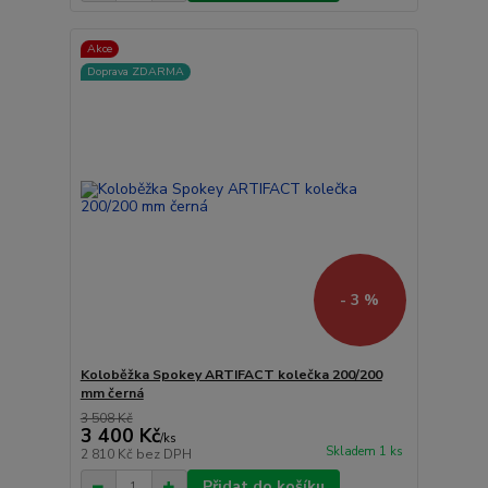
Akce
Doprava ZDARMA
- 3 %
Koloběžka Spokey ARTIFACT kolečka 200/200
mm černá
3 508 Kč
3 400 Kč
/
ks
Skladem 1 ks
2 810 Kč
bez DPH
Přidat do košíku