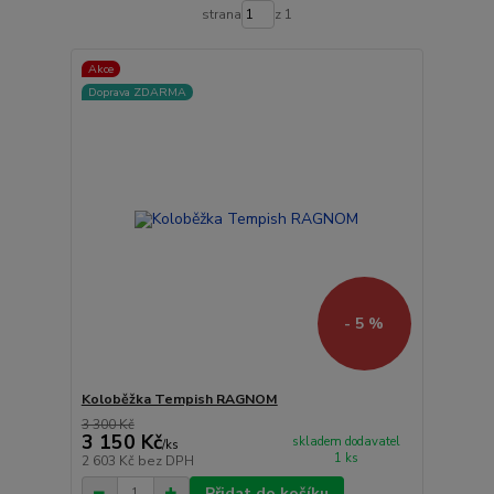
strana
z 1
Akce
Doprava ZDARMA
- 5 %
Koloběžka Tempish RAGNOM
3 300 Kč
3 150 Kč
skladem dodavatel
/
ks
1 ks
2 603 Kč
bez DPH
Přidat do košíku