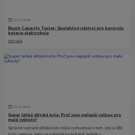
22
.
01
.
2026
Bosch Capacity Tester: Spolehlivý nástroj pro kontrolu
baterie elektrokola
číst celé
31
.
12
.
2025
Super lehká dětská kola: Proč jsou nejlepší volbou pro
malé cyklisty?
Správně vybrané dětské kolo může rozhodnout o tom, zda si dítě
jízdu zamiluje, nebo se pokaždé bude trápit. Jedním z