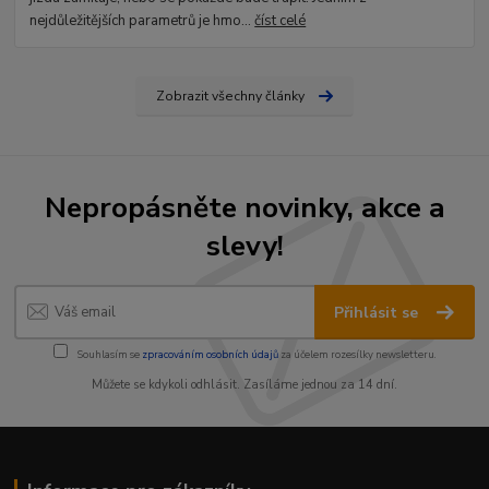
nejdůležitějších parametrů je hmo...
číst celé
Zobrazit všechny články
Nepropásněte novinky, akce a
slevy!
Přihlásit se
Souhlasím se
zpracováním osobních údajů
za účelem rozesílky newsletteru.
Můžete se kdykoli odhlásit. Zasíláme jednou za 14 dní.