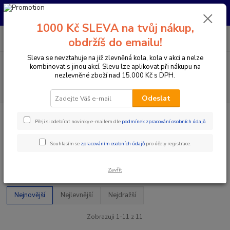
Pro nachystání kola / doplňků na prodejně si prosím zavolejte dopředu.
Děkujeme
1000 Kč SLEVA na tvůj nákup,
0
ks
+420 733 792 733
CZK
obdržíš do emailu!
za
0 Kč
PO-PÁ 10:00-17:00 | SO: 9:00-12:00
Sleva se nevztahuje na již zlevněná kola, kola v akci a nelze
Menu
kombinovat s jinou akcí. Slevu lze aplikovat při nákupu na
nezlevněné zboží nad 15.000 Kč s DPH.
Hledat
Odeslat
Úvod
Koloběžky
Koloběžky klasické
Přeji si odebírat novinky e-mailem dle
podmínek zpracování osobních údajů
.
Koloběžky klasické
Souhlasím se
zpracováním osobních údajů
pro účely registrace.
Upřesnit parametry
Zavřít
Nejnovější
Nejlevnější
Nejdražší
Zobrazuji 1-11 z 11