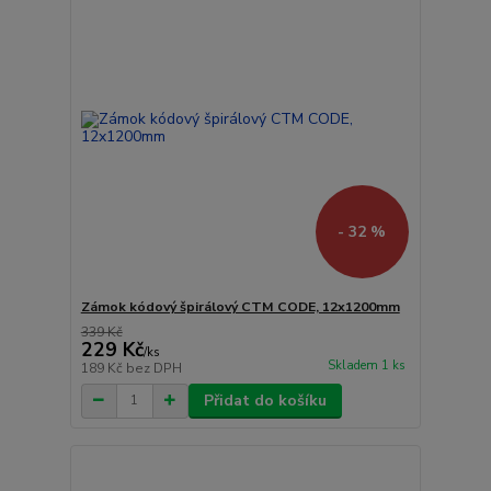
- 32 %
Zámok kódový špirálový CTM CODE, 12x1200mm
339 Kč
229 Kč
/
ks
Skladem 1 ks
189 Kč
bez DPH
Přidat do košíku