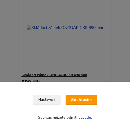
Skládací zámek ONGUARD K9 690 mm
890 Kč
/
ks
Skladem 1 ks
736 Kč
bez DPH
Přidat do košíku
Souhlasím
Nastavení
Souhlas můžete odmítnout
zde
.