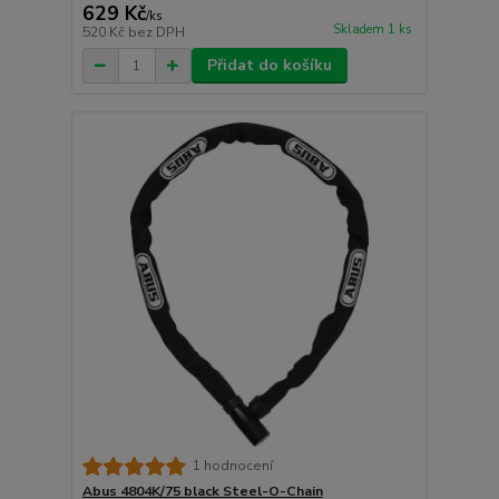
629 Kč
/
ks
Skladem 1 ks
520 Kč
bez DPH
Přidat do košíku
1 hodnocení
Abus 4804K/75 black Steel-O-Chain