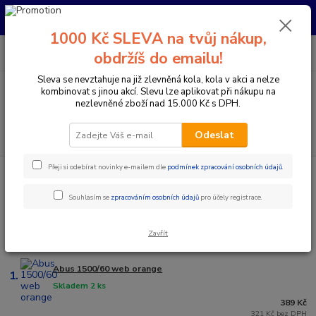
Pro nachystání kola / doplňků na prodejně si prosím zavolejte dopředu.
Děkujeme
1000 Kč SLEVA na tvůj nákup,
0
ks
+420 733 792 733
CZK
obdržíš do emailu!
za
0 Kč
PO-PÁ 10:00-17:00 | SO: 9:00-12:00
Sleva se nevztahuje na již zlevněná kola, kola v akci a nelze
kombinovat s jinou akcí. Slevu lze aplikovat při nákupu na
Menu
nezlevněné zboží nad 15.000 Kč s DPH.
Hledat
Odeslat
Přeji si odebírat novinky e-mailem dle
podmínek zpracování osobních údajů
.
Úvod
Doplňky a helmy
Zámky
Zámky
Souhlasím se
zpracováním osobních údajů
pro účely registrace.
Nejprodávanější
Zavřít
Abus 1500/60 web orange
1.
Skladem 2 ks
389 Kč
321 Kč bez DPH