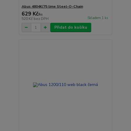
Abus 4804K/75 lime Steel-O-Chain
629 Kč
/
ks
Skladem 1 ks
520 Kč
bez DPH
Přidat do košíku