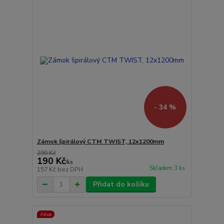
- 34 %
Zámok špirálový CTM TWIST, 12x1200mm
290 Kč
190 Kč
/
ks
Skladem 3 ks
157 Kč
bez DPH
Přidat do košíku
Akce