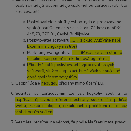
osobních údajů, osobní údaje však mohou zpracovávat i tito
zpracovatelé:
Poskytovatelem služby Eshop-rychle, provozované
společností Golemos s.r.o., sídlem Zátkovo nábřeží
448/73, 370 01, České Budějovice
Poskytovatel softwaru
……… (Pokud využíváte např.
Externí mailingový nástroj.)
Marketingová agentura
……… (Pokud se vám stará o
emailing kompletně marketingová agentura.)
Případně další poskytovatelé zpracovatelských
softwarů, služeb a aplikací, které však v současné
době společnost nevyužívá.
Osobní údaje
nebudou
předány mimo území EU.
Souhlas se zpracováním lze vzít kdykoliv zpět, a to
například úpravou preferencí ochrany soukromí v patičce
webu, zasláním dopisu, emailu nebo proklikem na odkaz
v obchodním sdělení
.
Vezměte, prosíme, na vědomí, že podle Nařízení máte právo: