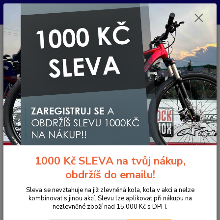
Pro nachystání kola / doplňků na prodejně si prosím zavolejte dopředu.
Děkujeme
0
ks
+420 733 792 733
CZK
za
0 Kč
PO-PÁ 10:00-17:00 | SO: 9:00-12:00
Menu
Hledat
Úvod
Souhlas se zpracováním osobních údajů pro účely rozesílky e-
mailových obchodních sdělení
Souhlas se zpracováním osobních
1000 Kč SLEVA na tvůj nákup,
údajů pro účely rozesílky e-
obdržíš do emailu!
mailových obchodních sdělení
Sleva se nevztahuje na již zlevněná kola, kola v akci a nelze
kombinovat s jinou akcí. Slevu lze aplikovat při nákupu na
Udělujete tímto souhlas ……………..., se sídlem ………………, IČ
nezlevněné zboží nad 15.000 Kč s DPH.
………………., zapsaná u ………………… , oddíl …, vložka …..
(dále jen