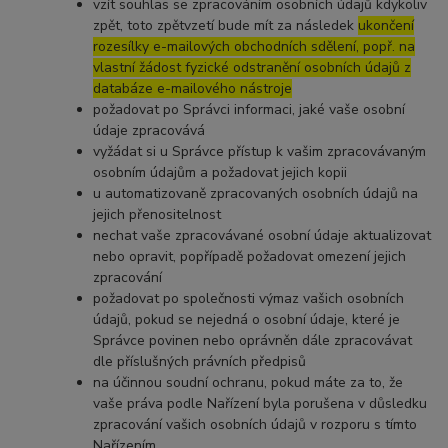
vzít souhlas se zpracováním osobních údajů kdykoliv
zpět, toto zpětvzetí bude mít za následek
ukončení
rozesílky e-mailových obchodních sdělení, popř. na
vlastní žádost fyzické odstranění osobních údajů z
databáze e-mailového nástroje
požadovat po Správci informaci, jaké vaše osobní
údaje zpracovává
vyžádat si u Správce přístup k vašim zpracovávaným
osobním údajům a požadovat jejich kopii
u automatizovaně zpracovaných osobních údajů na
jejich přenositelnost
nechat vaše zpracovávané osobní údaje aktualizovat
nebo opravit, popřípadě požadovat omezení jejich
zpracování
požadovat po společnosti výmaz vašich osobních
údajů, pokud se nejedná o osobní údaje, které je
Správce povinen nebo oprávněn dále zpracovávat
dle příslušných právních předpisů
na účinnou soudní ochranu, pokud máte za to, že
vaše práva podle Nařízení byla porušena v důsledku
zpracování vašich osobních údajů v rozporu s tímto
Nařízením