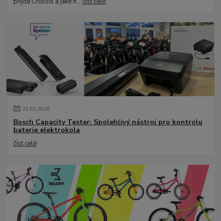
přijde Crussis a jaké n...
číst celé
22
.
01
.
2026
Bosch Capacity Tester: Spolehlivý nástroj pro kontrolu
baterie elektrokola
číst celé