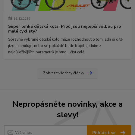
31
.
12
.
2025
Super lehká dětská kola: Proč jsou nejlepší volbou pro
malé cyklisty?
Správně vybrané dětské kolo může rozhodnout o tom, zda si dítě
jízdu zamiluje, nebo se pokaždé bude trápit. Jedním z
nejdůležitějších parametrů je hmo...
číst celé
Zobrazit všechny články
Nepropásněte novinky, akce a
slevy!
Přihlásit se