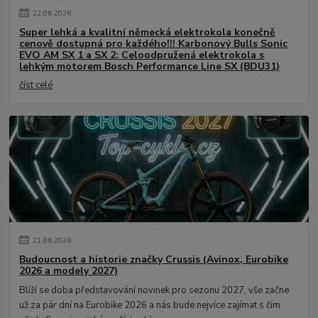
22
.
06
.
2026
Super lehká a kvalitní německá elektrokola konečně
cenově dostupná pro každého!!! Karbonový Bulls Sonic
EVO AM SX 1 a SX 2: Celoodpružená elektrokola s
lehkým motorem Bosch Performance Line SX (BDU31)
číst celé
21
.
06
.
2026
Budoucnost a historie značky Crussis (Avinox, Eurobike
2026 a modely 2027)
Blíží se doba představování novinek pro sezonu 2027, vše začne
už za pár dní na Eurobike 2026 a nás bude nejvíce zajímat s čím