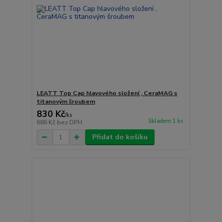
LEATT Top Cap hlavového složení , CeraMAG s
titanovým šroubem
830 Kč
/
ks
Skladem 1 ks
686 Kč
bez DPH
Přidat do košíku