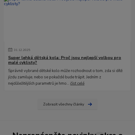
31
.
12
.
2025
Super lehká dětská kola: Proč jsou nejlepší volbou pro
malé cyklisty?
Správně vybrané dětské kolo může rozhodnout o tom, zda si dítě
jízdu zamiluje, nebo se pokaždé bude trápit. Jedním z
nejdůležitějších parametrů je hmo...
číst celé
Zobrazit všechny články