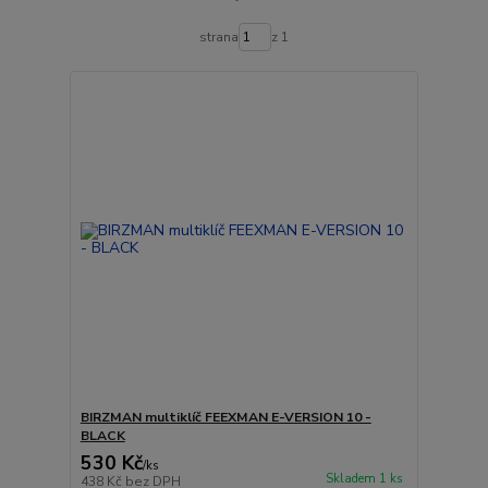
strana
z 1
BIRZMAN multiklíč FEEXMAN E-VERSION 10 -
BLACK
530 Kč
/
ks
Skladem 1 ks
438 Kč
bez DPH