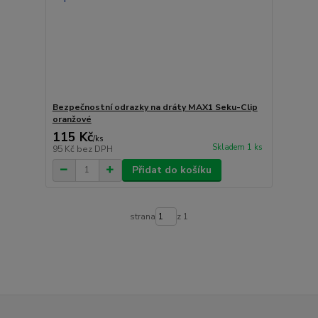
Bezpečnostní odrazky na dráty MAX1 Seku-Clip
oranžové
115 Kč
/
ks
Skladem 1 ks
95 Kč
bez DPH
Přidat do košíku
strana
z 1