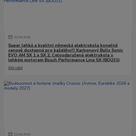
22
.
06
.
2026
Super lehká a kvalitní německá elektrokola konečně
cenově dostupná pro každého!!! Karbonový Bulls Sonic
EVO AM SX 1 a SX 2: Celoodpružená elektrokola s
lehkým motorem Bosch Performance Line SX (BDU31)
číst celé
21
.
06
.
2026