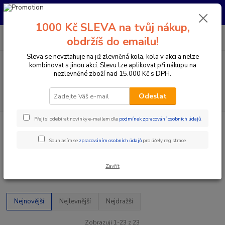
Pro nachystání kola / doplňků na prodejně si prosím zavolejte dopředu.
Děkujeme
1000 Kč SLEVA na tvůj nákup,
0
ks
+420 733 792 733
CZK
obdržíš do emailu!
za
0 Kč
PO-PÁ 10:00-17:00 | SO: 9:00-12:00
Sleva se nevztahuje na již zlevněná kola, kola v akci a nelze
kombinovat s jinou akcí. Slevu lze aplikovat při nákupu na
Menu
nezlevněné zboží nad 15.000 Kč s DPH.
Hledat
Odeslat
Přeji si odebírat novinky e-mailem dle
podmínek zpracování osobních údajů
.
Úvod
Komponenty na kolo
Ostatní
Ostatní
Souhlasím se
zpracováním osobních údajů
pro účely registrace.
Zavřít
Upřesnit parametry
Nejnovější
Nejlevnější
Nejdražší
Zobrazuji 1-23 z 23