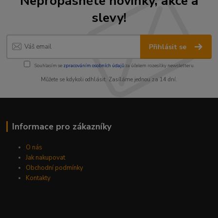
Nepropásněte novinky, akce a
slevy!
Přihlásit se
Souhlasím se
zpracováním osobních údajů
za účelem rozesílky newsletteru.
Můžete se kdykoli odhlásit. Zasíláme jednou za 14 dní.
Informace pro zákazníky
O nás
Jak nakupovat
Obchodní podmínky
Kontakty