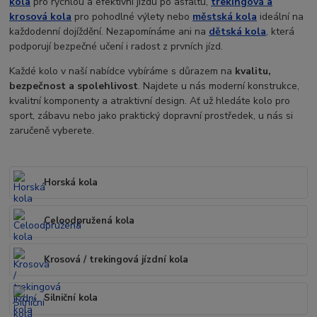
kola
pro rychlou a efektivní jízdu po asfaltu,
trekingová a
krosová kola
pro pohodlné výlety nebo
městská kola
ideální na
každodenní dojíždění. Nezapomínáme ani na
dětská kola
, která
podporují bezpečné učení i radost z prvních jízd.
Každé kolo v naší nabídce vybíráme s důrazem na
kvalitu,
bezpečnost a spolehlivost
. Najdete u nás moderní konstrukce,
kvalitní komponenty a atraktivní design. Ať už hledáte kolo pro
sport, zábavu nebo jako praktický dopravní prostředek, u nás si
zaručeně vyberete.
Horská kola
Celoodpružená kola
Krosová / trekingová jízdní kola
Silniční kola