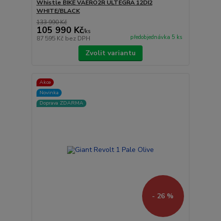
Whistle BIKE VAERO2R ULTEGRA 12DI2
WHITE/BLACK
133 990 Kč
105 990 Kč
/
ks
předobjednávka 5 ks
87 595 Kč
bez DPH
Zvolit variantu
Akce
Novinka
Doprava ZDARMA
- 26 %