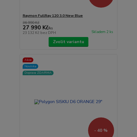
Raymon FullRay 120 3.0 New Blue
36 990 Kč
27 990 Kč
/
ks
Skladem 2 ks
23 132 Kč
bez DPH
Zvolit variantu
Akce
Novinka
Doprava ZDARMA
- 40 %