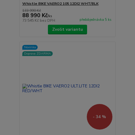
Whistle BIKE VAERO2 105 12DI2 WHT/BLK
133 990 Kč
88 990 Kč
/
ks
předobjednávka 5 ks
73 545 Kč
bez DPH
Zvolit variantu
Novinka
Doprava ZDARMA
- 34 %