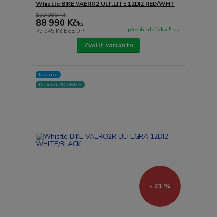
Whistle BIKE VAERO2 ULT.LITE 12DI2 RED/WHT
133 990 Kč
88 990 Kč
/
ks
předobjednávka 5 ks
73 545 Kč
bez DPH
Zvolit variantu
Novinka
Doprava ZDARMA
- 21 %