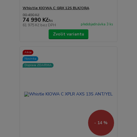
Whistle KIOWA C GRX 12S BLK/ORA
90 490 Kč
74 990 Kč
/
ks
předobjednávka 3 ks
61 975 Kč
bez DPH
Zvolit variantu
Akce
Novinka
Doprava ZDARMA
- 14 %