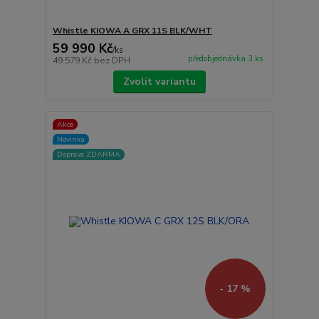
Whistle KIOWA A GRX 11S BLK/WHT
59 990 Kč
/
ks
předobjednávka 3 ks
49 579 Kč
bez DPH
Zvolit variantu
Akce
Novinka
Doprava ZDARMA
- 17 %