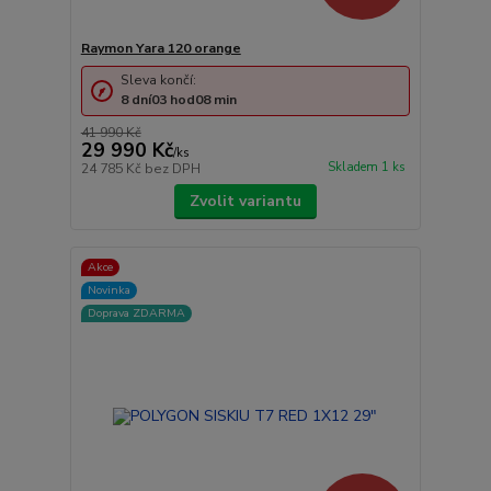
Raymon Yara 120 orange
Sleva končí:
8
dní
03
hod
08
min
41 990 Kč
29 990 Kč
/
ks
Skladem 1 ks
24 785 Kč
bez DPH
Zvolit variantu
Akce
Novinka
Doprava ZDARMA