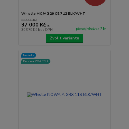
Whistle MOJAG 29 C5.7 12 BLK/WHT
55 990 Kč
37 000 Kč
/
ks
předobjednávka 2 ks
30 579 Kč
bez DPH
Zvolit variantu
Novinka
Doprava ZDARMA