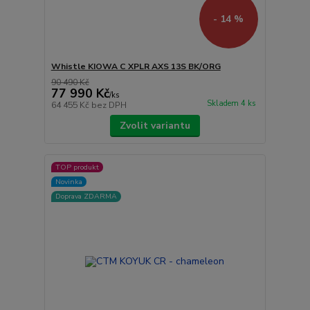
- 14 %
Whistle KIOWA C XPLR AXS 13S BK/ORG
90 490 Kč
77 990 Kč
/
ks
Skladem 4 ks
64 455 Kč
bez DPH
Zvolit variantu
TOP produkt
Novinka
Doprava ZDARMA