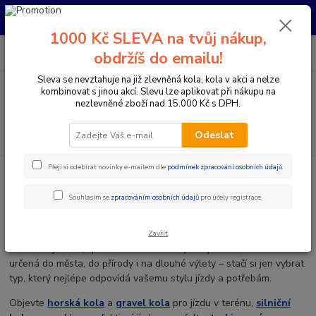
Pro nachystání kola / doplňků na prodejně si prosím zavolejte dopředu.
Děkujeme
1000 Kč SLEVA na tvůj nákup,
0
ks
+420 733 792 733
CZK
obdržíš do emailu!
za
0 Kč
PO-PÁ 10:00-17:00 | SO: 9:00-12:00
Sleva se nevztahuje na již zlevněná kola, kola v akci a nelze
kombinovat s jinou akcí. Slevu lze aplikovat při nákupu na
Menu
nezlevněné zboží nad 15.000 Kč s DPH.
Hledat
Odeslat
Přeji si odebírat novinky e-mailem dle
podmínek zpracování osobních údajů
.
Úvod
Jízdní kola
Jízdní kola
Souhlasím se
zpracováním osobních údajů
pro účely registrace.
V naší kategorii
jízdních kol
najdete široký výběr modelů pro
Zavřít
rekreační jezdce, sportovce i náročné cyklisty. Nabízíme kola
určená do města, do přírody i na dlouhé výlety – stačí si jen vybrat
typ, který nejlépe odpovídá vašemu stylu jízdy a potřebám.
Objevte
horská kola
a
gravel kola
pro jízdu v terénu,
silniční