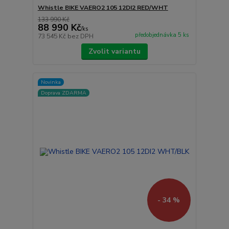
Whistle BIKE VAERO2 105 12DI2 RED/WHT
133 990 Kč
88 990 Kč
/
ks
předobjednávka 5 ks
73 545 Kč
bez DPH
Zvolit variantu
Novinka
Doprava ZDARMA
- 34 %