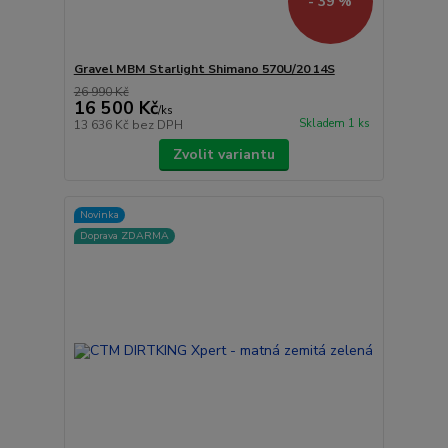
- 39 %
Gravel MBM Starlight Shimano 570U/20 14S
26 990 Kč
16 500 Kč
/
ks
Skladem 1 ks
13 636 Kč
bez DPH
Zvolit variantu
Novinka
Doprava ZDARMA