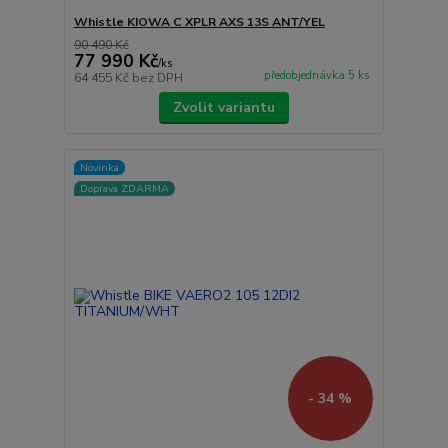
Whistle KIOWA C XPLR AXS 13S ANT/YEL
90 490 Kč
77 990 Kč
/
ks
předobjednávka 5 ks
64 455 Kč
bez DPH
Zvolit variantu
Novinka
Doprava ZDARMA
- 34 %