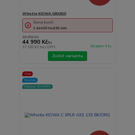
Whistle KIOWA GRX820
Sleva končí:
1
den
03
hod
35
min
68 990 Kč
44 990 Kč
/
ks
Skladem 4 ks
37 182 Kč
bez DPH
Zvolit variantu
Akce
Novinka
Doprava ZDARMA