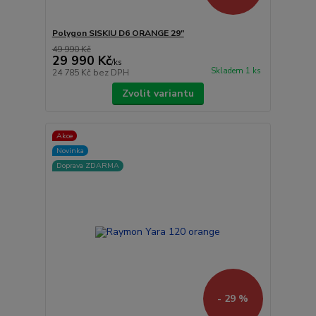
Polygon SISKIU D6 ORANGE 29"
49 990 Kč
29 990 Kč
/
ks
Skladem 1 ks
24 785 Kč
bez DPH
Zvolit variantu
Akce
Novinka
Doprava ZDARMA
- 29 %