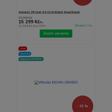
Amulet 29 rival 4.0 sh brilliant blue/black
23 900 Kč
15 299 Kč
/
ks
Skladem 3 ks
12 644 Kč
bez DPH
Zvolit variantu
Akce
Novinka
Doprava ZDARMA
- 35 %