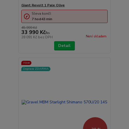
Giant Revolt 1 Pale Olive
Sleva končí:
7
hod
43
min
45 999 Kč
33 990 Kč
/
ks
Není skladem
28 091 Kč
bez DPH
Detail
Akce
Doprava ZDARMA