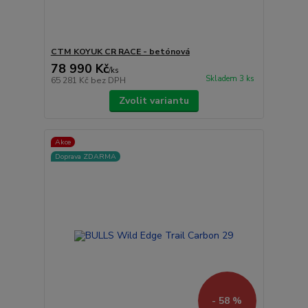
CTM KOYUK CR RACE - betónová
78 990 Kč
/
ks
Skladem 3 ks
65 281 Kč
bez DPH
Zvolit variantu
Akce
Doprava ZDARMA
- 58 %