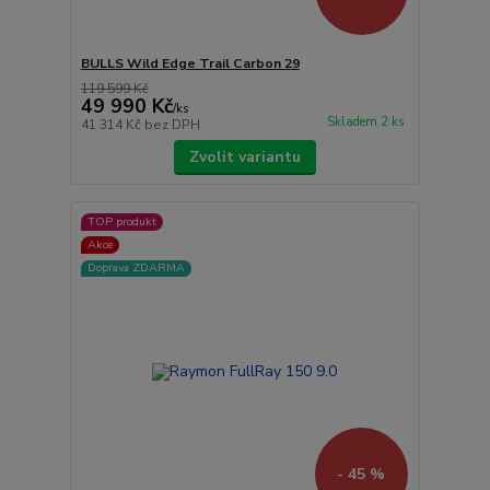
BULLS Wild Edge Trail Carbon 29
119 599 Kč
49 990 Kč
/
ks
Skladem 2 ks
41 314 Kč
bez DPH
Zvolit variantu
TOP produkt
Akce
Doprava ZDARMA
- 45 %