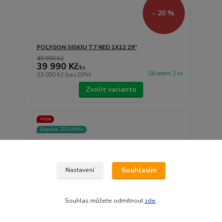
- 20 %
POLYGON SISKIU T7 RED 1X12 29"
49 990 Kč
39 990 Kč
/
ks
Skladem 2 ks
33 050 Kč
bez DPH
Zvolit variantu
Akce
Doprava ZDARMA
Souhlasím
Nastavení
Souhlas můžete odmítnout
zde
.