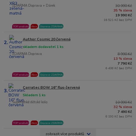
ZDARMA Doprava + Dárek
30 990 Kč
35 % sleva
19 990 Kč
16 521 Kč bez DPH
TOP produkt
Akce
Doprava ZDARMA
Author Cosmic 20 červená
2.
skladem dodavatel 1 ks
ZDARMA Doprava
8 990 Kč
13 % sleva
7 790 Kč
6 438 Kč bez DPH
TOP produkt
Akce
Doprava ZDARMA
Corratec BOW 16" fluo červená
3.
Skladem 1 ks
Superlehké dětské kolo
10 990 Kč
32 % sleva
7 490 Kč
6 190 Kč bez DPH
TOP produkt
Akce
Doprava ZDARMA
zobrazit více produktů