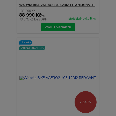
Whistle BIKE VAERO2 105 12DI2 TITANIUM/WHT
133 990 Kč
88 990 Kč
/
ks
předobjednávka 5 ks
73 545 Kč
bez DPH
Zvolit variantu
Novinka
Doprava ZDARMA
- 34 %