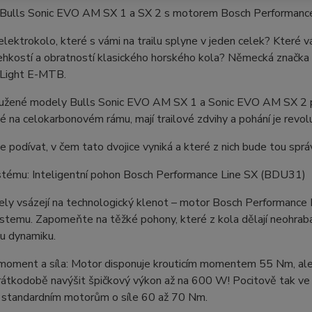
Bulls Sonic EVO AM SX 1 a SX 2 s motorem Bosch Performance
lektrokolo, které s vámi na trailu splyne v jeden celek? Které
ehkostí a obratností klasického horského kola? Německá značka Bu
 Light E-MTB.
užené modely Bulls Sonic EVO AM SX 1 a Sonic EVO AM SX 2 před
 na celokarbonovém rámu, mají trailové zdvihy a pohání je revol
 podívat, v čem tato dvojice vyniká a které z nich bude tou sprá
stému: Inteligentní pohon Bosch Performance Line SX (BDU31)
ly vsázejí na technologický klenot – motor Bosch Performance 
temu. Zapomeňte na těžké pohony, které z kola dělají neohraban
u dynamiku.
moment a síla: Motor disponuje krouticím momentem 55 Nm, ale n
átkodobě navýšit špičkový výkon až na 600 W! Pocitově tak ve s
 standardním motorům o síle 60 až 70 Nm.