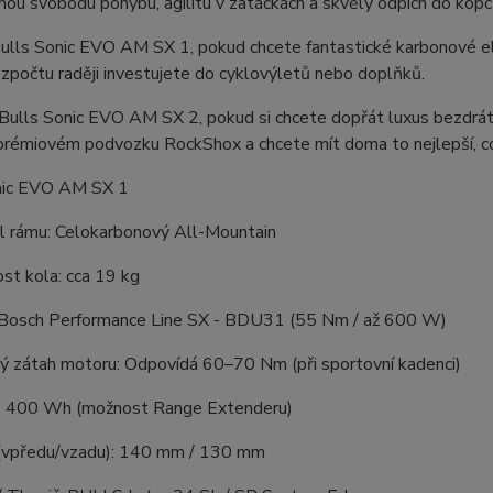
ou svobodu pohybu, agilitu v zatáčkách a skvělý odpich do kopc
Bulls Sonic EVO AM SX 1, pokud chcete fantastické karbonové
zpočtu raději investujete do cyklovýletů nebo doplňků.
Bulls Sonic EVO AM SX 2, pokud si chcete dopřát luxus bezdrát
prémiovém podvozku RockShox a chcete mít doma to nejlepší, co 
nic EVO AM SX 1
ál rámu: Celokarbonový All-Mountain
st kola: cca 19 kg
 Bosch Performance Line SX - BDU31 (55 Nm / až 600 W)
vý zátah motoru: Odpovídá 60–70 Nm (při sportovní kadenci)
e: 400 Wh (možnost Range Extenderu)
 (vpředu/vzadu): 140 mm / 130 mm