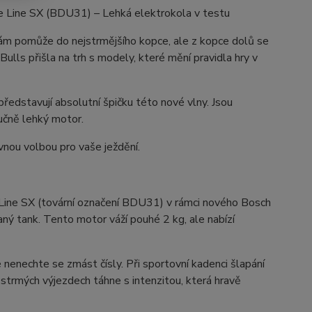
 Line SX (BDU31) – Lehká elektrokola v testu
 vám pomůže do nejstrmějšího kopce, ale z kopce dolů se
lls přišla na trh s modely, které mění pravidla hry v
stavují absolutní špičku této nové vlny. Jsou
učně lehký motor.
vnou volbou pro vaše ježdění.
Line SX (tovární označení BDU31) v rámci nového Bosch
ý tank. Tento motor váží pouhé 2 kg, ale nabízí
enechte se zmást čísly. Při sportovní kadenci šlapání
trmých výjezdech táhne s intenzitou, která hravě