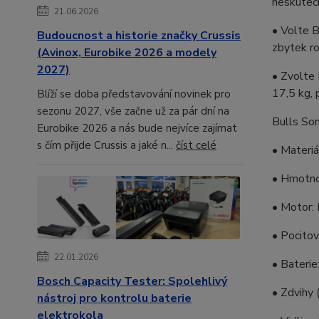
neskutečn
21.06.2026
• Volte 
Budoucnost a historie značky Crussis
zbytek ro
(Avinox, Eurobike 2026 a modely
2027)
• Zvolte 
17,5 kg, 
Blíží se doba představování novinek pro
sezonu 2027, vše začne už za pár dní na
Bulls So
Eurobike 2026 a nás bude nejvíce zajímat
s čím přijde Crussis a jaké n...
číst celé
• Materi
• Hmotno
• Motor:
• Pocito
22.01.2026
• Bateri
Bosch Capacity Tester: Spolehlivý
• Zdvihy
nástroj pro kontrolu baterie
elektrokola