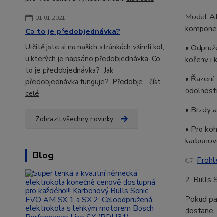
Model AM
01.01.2021
komponen
Co to je předobjednávka?
Určitě jste si na našich stránkách všimli kol,
• Odpruže
u kterých je napsáno předobjednávka. Co
kořeny i 
to je předobjednávka? Jak
• Řazení
předobjednávka funguje? Předobje...
číst
odolnost
celé
• Brzdy a
Zobrazit všechny novinky
• Pro koh
karbonov
Blog
👉
Prohl
2. Bulls
Pokud pat
dostane. 