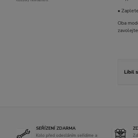
rozesílky newsletteru.
• Zaplet
Oba model
zavolejt
Líbil 
SEŘÍZENÍ ZDARMA
ZD
Kolo před odesláním seřídíme a
Zd