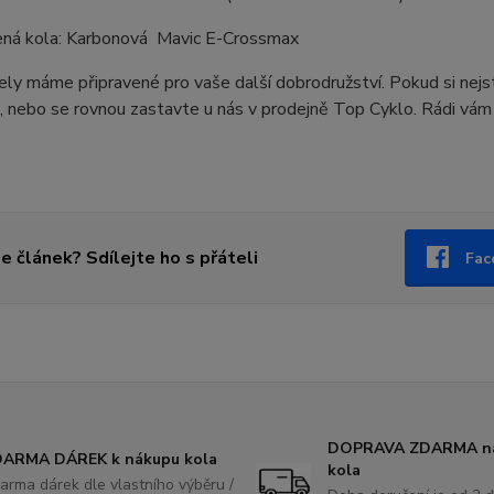
ená kola: Karbonová Mavic E-Crossmax
y máme připravené pro vaše další dobrodružství. Pokud si nejste
e, nebo se rovnou zastavte u nás v prodejně Top Cyklo. Rádi v
se článek? Sdílejte ho s přáteli
Fac
DOPRAVA ZDARMA na
ARMA DÁREK k nákupu kola
kola
arma dárek dle vlastního výběru /