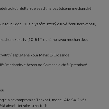
elektrokol. Bulls zde vsadil na osvědčené mechanické
ntour Edge Plus. Systém, který citlivě žehlí nerovnosti,
 rozsahem kazety (10-51T), známé svou mechanickou
kvalitní zapletená kola Mavic E-Crossride.
radiční mechanické řazení od Shimana a chtějí prémiové
hou
nologie a nekompromisní lehkost, model AM SX 2 vás
lá absolutní raketu na trailu.