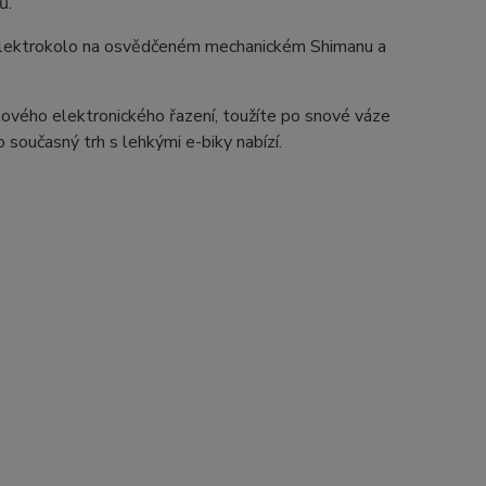
ů.
 elektrokolo na osvědčeném mechanickém Shimanu a
ového elektronického řazení, toužíte po snové váze
současný trh s lehkými e-biky nabízí.