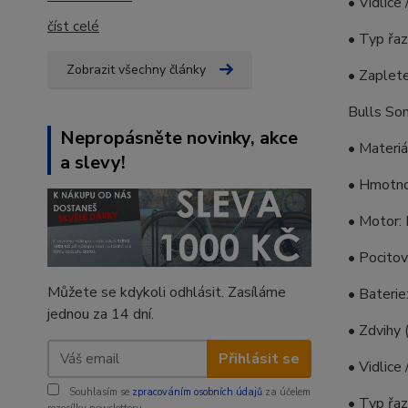
• Vidlice
číst celé
• Typ řa
Zobrazit všechny články
• Zaplete
Bulls So
Nepropásněte novinky, akce
• Materi
a slevy!
• Hmotno
• Motor:
• Pocito
Můžete se kdykoli odhlásit. Zasíláme
• Bateri
jednou za 14 dní.
• Zdvihy
Přihlásit se
• Vidlice
Souhlasím se
zpracováním osobních údajů
za účelem
• Typ řa