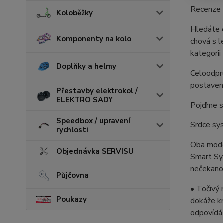
Recenze 
Koloběžky
Hledáte e
Komponenty na kolo
chová s l
kategorii
Doplňky a helmy
Celoodpr
postavené
Přestavby elektrokol /
ELEKTRO SADY
Pojďme se
Speedbox / upravení
Srdce sy
rychlosti
Oba mode
Objednávka SERVISU
Smart Sys
nečekano
Půjčovna
• Točivý 
Poukazy
dokáže kr
odpovídá