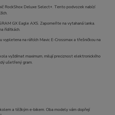
lumič RockShox Deluxe Select+. Tento podvozek nabízí
žích.
í SRAM GX Eagle AXS. Zapomeňte na vytahaná lanka.
a řídítkách.
u vypletena na ráfcích Mavic E-Crossmax a třešničkou na
z kola vyždímat maximum, milují preciznost elektronického
aždý ušetřený gram.
kolem a těžkým e-bikem. Oba modely vám dopřejí