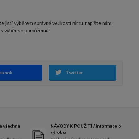
 jistí výběrem správné velikosti rámu, napište nám,
ám s výběrem pomůžeme!
ebook
Twitter
 všechna
NÁVODY K POUŽITÍ / informace o
výrobci