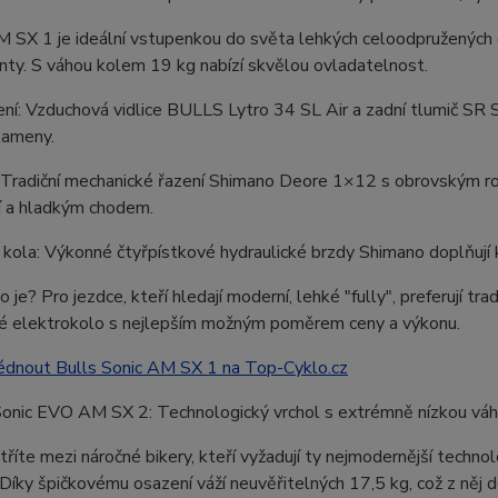
 SX 1 je ideální vstupenkou do světa lehkých celoodpružených 
ty. S váhou kolem 19 kg nabízí skvělou ovladatelnost.
ní: Vzduchová vidlice BULLS Lytro 34 SL Air a zadní tlumič SR Su
kameny.
: Tradiční mechanické řazení Shimano Deore 1×12 s obrovským
í a hladkým chodem.
 kola: Výkonné čtyřpístkové hydraulické brzdy Shimano doplňují 
o je? Pro jezdce, kteří hledají moderní, lehké "fully", preferují t
é elektrokolo s nejlepším možným poměrem ceny a výkonu.
édnout Bulls Sonic AM SX 1 na Top-Cyklo.cz
 Sonic EVO AM SX 2: Technologický vrchol s extrémně nízkou vá
říte mezi náročné bikery, kteří vyžadují ty nejmodernější tech
Díky špičkovému osazení váží neuvěřitelných 17,5 kg, což z něj dě