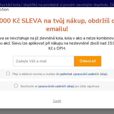
hystání kola / doplňků na prodejně si prosím zavolejte dopředu. 
í podmínky
Kontakty
Reklamace
Ochrana soukromí
Články
000 Kč SLEVA na tvůj nákup, obdržíš 
Nevíte
emailu!
Hledat
+420
PO-PÁ 
va se nevztahuje na již zlevněná kola, kola v akci a nelze kombinov
ou akcí. Slevu lze aplikovat při nákupu na nezlevněné zboží nad 15
Kč s DPH.
lánky
Super lehká a kvalitní německá elektrokola konečně cenově dostu
ená elektrokola s lehkým motorem Bosch Performance Line SX (BDU31)
Odeslat
2026
r lehká a kvalitní německá elek
Přeji si odebírat novinky e-mailem dle
podmínek zpracování osobních údajů
.
upná pro každého!!! Karbonový 
Souhlasím se
zpracováním osobních údajů
pro účely registrace.
: Celoodpružená elektrokola s 
ormance Line SX (BDU31)
Zavřít