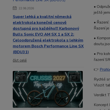
• Odpruže
22.06.2026
ještě jem
Super lehká a kvalitní německá
• Řazení
elektrokola konečně cenově
Řazení je
dostupná pro každého!!! Karbonový
Bulls Sonic EVO AM SX 1 a SX 2:
• Kompone
Celoodpružená elektrokola s lehkým
doutu jso
motorem Bosch Performance Line SX
(BDU31)
• Pro koh
řazení SR
číst celé
👉
Prohl
Rychlé s
Vlozit t
Verdikt T
Koncept 