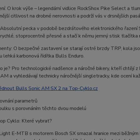
ní: O krok výše – legendární vidlice RockShox Pike Select a t
nější citlivost na drobné nerovnosti a podrží vás v drsnějších pasá
: Absolutní pecka v podobě bezdrátového elektronického řazen
 rychlé, stoprocentně přesné a stačí k němu jemný stisk tlačítka n
nty: O bezpečné zastavení se starají ostré brzdy TRP, kola jso
u lehká karbonová řídítka Bulls Enduro.
o je? Pro technologické nadšence a náročné bikery, kteří chtějí 
AM a vyhledávají technicky náročnější singletracky, kde ocení k
édnout Bulls Sonic AM SX 2 na Top-Cyklo.cz
rovnání parametrů
abulku s porovnáním těchto dvou modelú
op Cyklo: Které vybrat?
Light E-MTB s motorem Bosch SX smazal hranice mezi běžným 