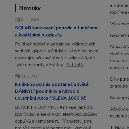
• Bateri
Novinky
rozšířen
01.11.2023
Výsledkem
SQLAB Nastavení posedu s funkčními
a kvalitními produkty
Geometri
Po dlouhodobém pátrání po výjimečných
Slovo AM
sedlech, gripech a řidítkách, které by nejen
skvělou s
uspokojily očekávání našich zákazníků, ale
flow-trai
také odstranily překážky...
číst celé
nových tr
23.11.2021
Díky pln
K nákupu od nás dostaneš skvělé
znatelně 
DÁRKY! / podmínky a návod k
Souboj v
uplatnění Akce / SLEVA 1000 Kč
BLACK FRIDAY AKCE !! na více jak 80%
Ačkoliv 
jizdních kol a elektrokol, elektrokoloběžek,
najdeme z
doplňků a komponent. Přichystali jsme
1. Bulls 
pro Vás cenově výhodné nab...
číst celé