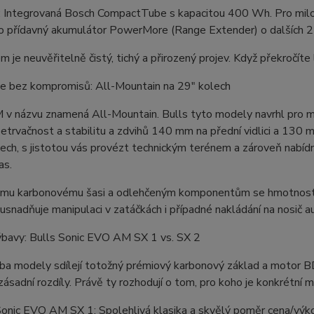
e: Integrovaná Bosch CompactTube s kapacitou 400 Wh. Pro milo
í o přídavný akumulátor PowerMore (Range Extender) o dalších 
 je neuvěřitelně čistý, tichý a přirozený projev. Když překročít
e bez kompromisů: All-Mountain na 29" kolech
 v názvu znamená All-Mountain. Bulls tyto modely navrhl pro m
etrvačnost a stabilitu a zdvihů 140 mm na přední vidlici a 130 m
lech, s jistotou vás provézt technickým terénem a zároveň nabí
as.
ému karbonovému šasi a odlehčeným komponentům se hmotnost tě
usnadňuje manipulaci v zatáčkách i případné nakládání na nosič a
ýbavy: Bulls Sonic EVO AM SX 1 vs. SX 2
oba modely sdílejí totožný prémiový karbonový základ a motor
ásadní rozdíly. Právě ty rozhodují o tom, pro koho je konkrétní m
Sonic EVO AM SX 1: Spolehlivá klasika a skvělý poměr cena/výk