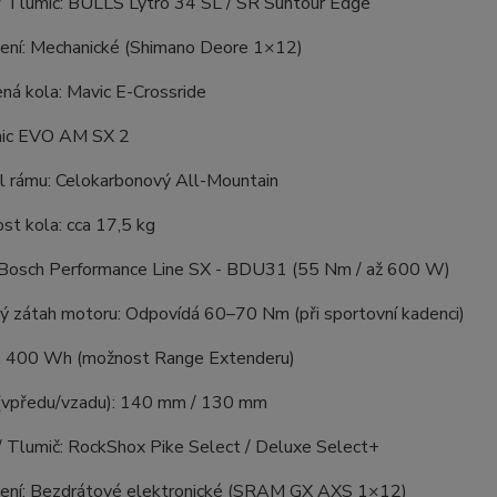
 / Tlumič: BULLS Lytro 34 SL / SR Suntour Edge
zení: Mechanické (Shimano Deore 1×12)
ná kola: Mavic E-Crossride
nic EVO AM SX 2
ál rámu: Celokarbonový All-Mountain
st kola: cca 17,5 kg
 Bosch Performance Line SX - BDU31 (55 Nm / až 600 W)
vý zátah motoru: Odpovídá 60–70 Nm (při sportovní kadenci)
e: 400 Wh (možnost Range Extenderu)
 (vpředu/vzadu): 140 mm / 130 mm
 / Tlumič: RockShox Pike Select / Deluxe Select+
zení: Bezdrátové elektronické (SRAM GX AXS 1×12)