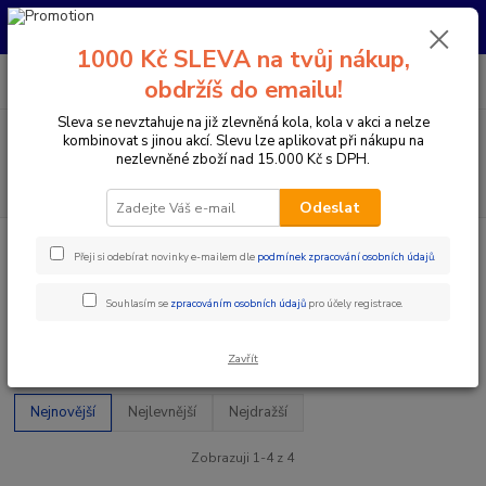
Pro nachystání kola / doplňků na prodejně si prosím zavolejte dopředu.
Děkujeme
1000 Kč SLEVA na tvůj nákup,
0
ks
+420 733 792 733
CZK
obdržíš do emailu!
za
0 Kč
PO-PÁ 10:00-17:00 | SO: 9:00-12:00
Sleva se nevztahuje na již zlevněná kola, kola v akci a nelze
Menu
kombinovat s jinou akcí. Slevu lze aplikovat při nákupu na
nezlevněné zboží nad 15.000 Kč s DPH.
Hledat
Odeslat
Úvod
Komponenty na kolo
Přehazovačky
Přeji si odebírat novinky e-mailem dle
podmínek zpracování osobních údajů
.
Přehazovačky
Souhlasím se
zpracováním osobních údajů
pro účely registrace.
Upřesnit parametry
Zavřít
Nejnovější
Nejlevnější
Nejdražší
Zobrazuji 1-4 z 4