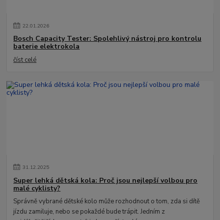
22
.
01
.
2026
Bosch Capacity Tester: Spolehlivý nástroj pro kontrolu
baterie elektrokola
číst celé
31
.
12
.
2025
Super lehká dětská kola: Proč jsou nejlepší volbou pro
malé cyklisty?
Správně vybrané dětské kolo může rozhodnout o tom, zda si dítě
jízdu zamiluje, nebo se pokaždé bude trápit. Jedním z