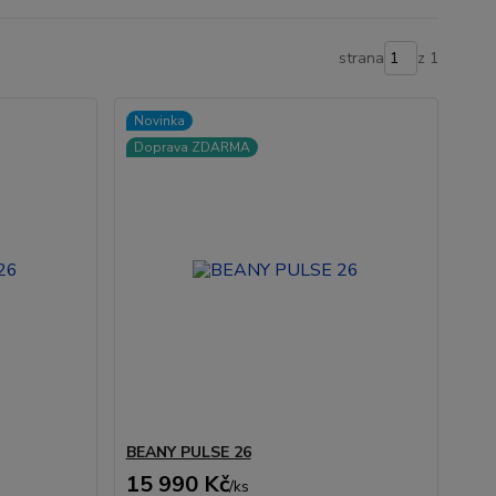
strana
z 1
Novinka
Doprava ZDARMA
BEANY PULSE 26
15 990 Kč
/
ks