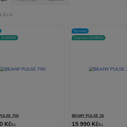
1-5 z 5
Novinka
a ZDARMA
Doprava ZDARMA
PULSE 700
BEANY PULSE 26
0 Kč
15 990 Kč
/
ks
/
ks