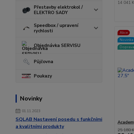
14 041 
Přestavby elektrokol /
ELEKTRO SADY
Speedbox / upravení
rychlosti
Akce
Novinka
Objednávka SERVISU
Doprav
Půjčovna
Poukazy
Novinky
01.11.2023
SQLAB Nastavení posedu s funkčními
Academy
a kvalitními produkty
25 180 