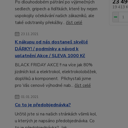
23 49
Po dlouhodobém pátrání po výjimečných
19 413 
sedlech, gripech a řidítkách, které by nejen
uspokojily očekávání našich zákazníků, ale
také odstranily překážky...
číst celé
23.11.2021
K nákupu od nás dostaneš skvělé
DÁRKY! / podmínky a návod k
uplatnění Akce / SLEVA 1000 Kč
BLACK FRIDAY AKCE !! na více jak 80%
jizdních kol a elektrokol, elektrokoloběžek,
doplňků a komponent. Přichystali jsme
pro Vás cenově výhodné nab...
číst celé
01.01.2021
Co to je předobjednávka?
Určitě jste si na našich stránkách všimli kol,
u kterých je napsáno předobjednávka. Co
to je předobjednávka? Jak