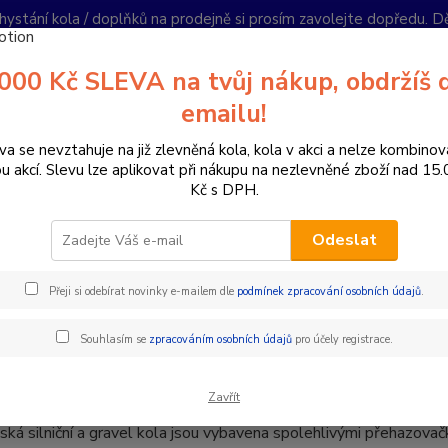
hystání kola / doplňků na prodejně si prosím zavolejte dopředu. 
í podmínky
Kontakty
Reklamace
Ochrana soukromí
Články
000 Kč SLEVA na tvůj nákup, obdržíš 
Nevíte
emailu!
Hledat
+420
PO-PÁ 
va se nevztahuje na již zlevněná kola, kola v akci a nelze kombinov
ou akcí. Slevu lze aplikovat při nákupu na nezlevněné zboží nad 15
Kč s DPH.
ízdní kola
Dětská kola
Dětská kola 28" gravel / silniční
Odeslat
ká kola 28" gravel / silniční
Přeji si odebírat novinky e-mailem dle
podmínek zpracování osobních údajů
.
ola 28" – gravel a silniční kola pro mladé závodníky a nad
Souhlasím se
zpracováním osobních údajů
pro účely registrace.
aši nabídku dětských 28" gravel a silničních kol, která jsou ideáln
 lehký terén. Tato kola kombinují lehké hliníkové nebo karbonové 
dit pohodlně, bezpečně a s radostí.
Zavřít
ká silniční a gravel kola jsou vybavena spolehlivými přehazovač