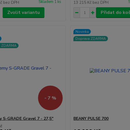
Skladem 1 ks
Kč
bez DPH
13 215 Kč
bez DPH
Zvolit variantu
Přidat do ko
Novinka
Doprava ZDARMA
a ZDARMA
- 7 %
 S-GRADE Gravel 7 - 27,5"
BEANY PULSE 700
Kč