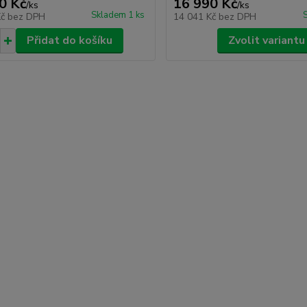
0 Kč
16 990 Kč
/
ks
/
ks
Skladem 1 ks
Kč
bez DPH
14 041 Kč
bez DPH
Přidat do košíku
Zvolit variantu