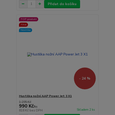
Přidat do košíku
TOP produkt
Akce
Novinka
- 24 %
Hustilka nožní AAP Power Jet 3 X1
1 295 Kč
990 Kč
/
ks
Skladem 2 ks
818 Kč
bez DPH