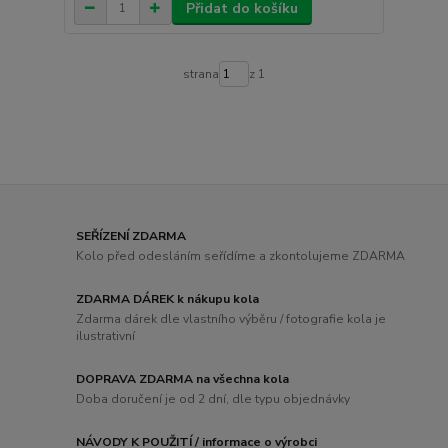
Přidat do košíku
strana
z 1
SEŘÍZENÍ ZDARMA
Kolo před odesláním seřídíme a zkontolujeme ZDARMA
ZDARMA DÁREK k nákupu kola
Zdarma dárek dle vlastního výběru / fotografie kola je
ilustrativní
DOPRAVA ZDARMA na všechna kola
Doba doručení je od 2 dní, dle typu objednávky
NÁVODY K POUŽITÍ / informace o výrobci