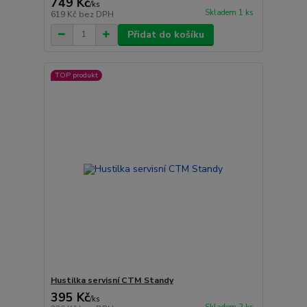
749 Kč
/
ks
Skladem 1 ks
619 Kč
bez DPH
Přidat do košíku
TOP produkt
Hustilka servisní CTM Standy
395 Kč
/
ks