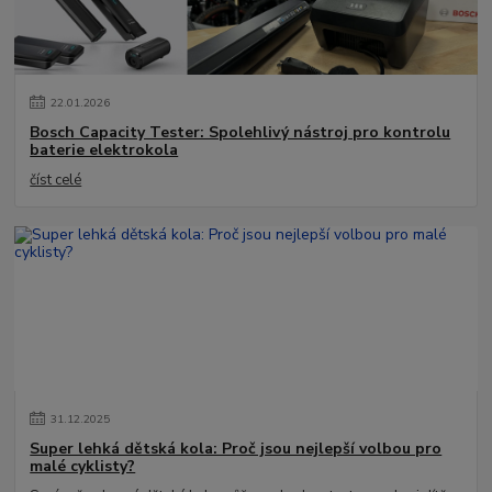
22
.
01
.
2026
Bosch Capacity Tester: Spolehlivý nástroj pro kontrolu
baterie elektrokola
číst celé
31
.
12
.
2025
Super lehká dětská kola: Proč jsou nejlepší volbou pro
malé cyklisty?