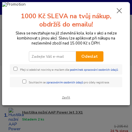
Pro nachystání kola / doplňků na prodejně si prosím zavolejte dopředu.
Děkujeme
1000 Kč SLEVA na tvůj nákup,
0
ks
+420 733 792 733
CZK
obdržíš do emailu!
za
0 Kč
PO-PÁ 10:00-17:00 | SO: 9:00-12:00
Sleva se nevztahuje na již zlevněná kola, kola v akci a nelze
kombinovat s jinou akcí. Slevu lze aplikovat při nákupu na
Menu
nezlevněné zboží nad 15.000 Kč s DPH.
Hledat
Odeslat
Přeji si odebírat novinky e-mailem dle
podmínek zpracování osobních údajů
.
Úvod
Doplňky a helmy
Pumpy / Hustilky mini
Nožní pumpy
Nožní pumpy
Souhlasím se
zpracováním osobních údajů
pro účely registrace.
Nejprodávanější
Zavřít
Hustilka nožní AAP Power Jet 3 X1
1.
Skladem 2 ks
1 295 Kč
24 % sleva