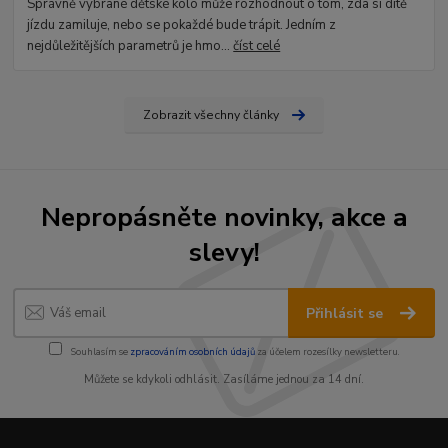
Správně vybrané dětské kolo může rozhodnout o tom, zda si dítě
jízdu zamiluje, nebo se pokaždé bude trápit. Jedním z
nejdůležitějších parametrů je hmo...
číst celé
Zobrazit všechny články
Nepropásněte novinky, akce a
slevy!
Přihlásit se
Souhlasím se
zpracováním osobních údajů
za účelem rozesílky newsletteru.
Můžete se kdykoli odhlásit. Zasíláme jednou za 14 dní.