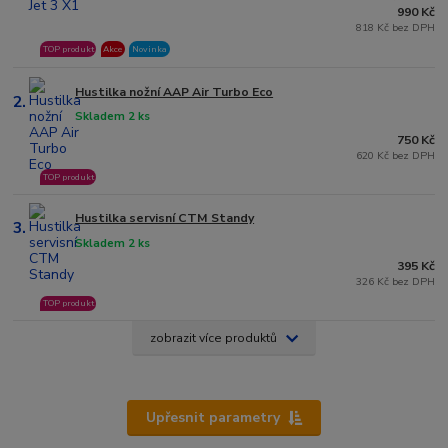
990 Kč
818 Kč bez DPH
TOP produkt
Akce
Novinka
Hustilka nožní AAP Air Turbo Eco
2.
Skladem 2 ks
750 Kč
620 Kč bez DPH
TOP produkt
Hustilka servisní CTM Standy
3.
Skladem 2 ks
395 Kč
326 Kč bez DPH
TOP produkt
zobrazit více produktů
Upřesnit parametry