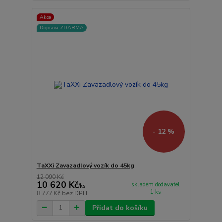
Akce
Doprava ZDARMA
- 12 %
TaXXi Zavazadlový vozík do 45kg
12 090 Kč
10 620 Kč
skladem dodavatel
/
ks
1 ks
8 777 Kč
bez DPH
Přidat do košíku