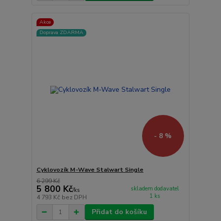
Akce
Doprava ZDARMA
- 8 %
Cyklovozík M-Wave Stalwart Single
6 299 Kč
5 800 Kč
skladem dodavatel
/
ks
1 ks
4 793 Kč
bez DPH
Přidat do košíku