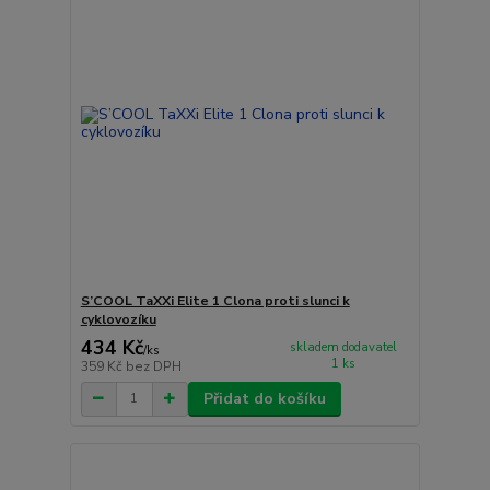
S’COOL TaXXi Elite 1 Clona proti slunci k
cyklovozíku
434 Kč
skladem dodavatel
/
ks
1 ks
359 Kč
bez DPH
Přidat do košíku