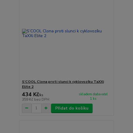
S’COOL Clona proti slunci k cyklovozíku TaXXi
Elite 2
434 Kč
skladem dodavatel
/
ks
1 ks
359 Kč
bez DPH
Přidat do košíku