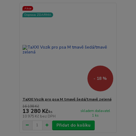
Akce
Doprava ZDARMA
- 18 %
TaXXI Vozík pro psa M tmavě šedá/tmavě zelená
16 198 Kč
13 280 Kč
skladem dodavatel
/
ks
1 ks
10 975 Kč
bez DPH
Přidat do košíku