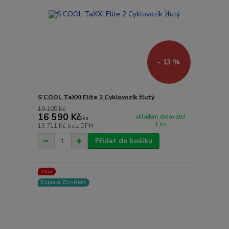
- 13 %
S’COOL TaXXi Elite 2 Cyklovozík žlutý
19 105 Kč
16 590 Kč
skladem dodavatel
/
ks
1 ks
13 711 Kč
bez DPH
Přidat do košíku
Akce
Doprava ZDARMA