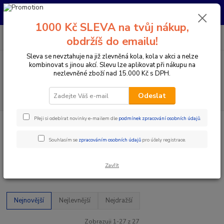
Pro nachystání kola / doplňků na prodejně si prosím zavolejte dopředu.
Děkujeme
1000 Kč SLEVA na tvůj nákup,
0
ks
+420 733 792 733
CZK
obdržíš do emailu!
za
0 Kč
PO-PÁ 10:00-17:00 | SO: 9:00-12:00
Sleva se nevztahuje na již zlevněná kola, kola v akci a nelze
kombinovat s jinou akcí. Slevu lze aplikovat při nákupu na
Menu
nezlevněné zboží nad 15.000 Kč s DPH.
Hledat
Odeslat
Přeji si odebírat novinky e-mailem dle
podmínek zpracování osobních údajů
.
Úvod
Doplňky a helmy
Cyklovozíky a tažné lana
Cyklovozíky a tažné lana
Souhlasím se
zpracováním osobních údajů
pro účely registrace.
Zavřít
Upřesnit parametry
Nejnovější
Nejlevnější
Nejdražší
Zobrazuji 1-27 z 27