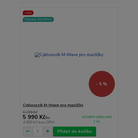
Akce
Doprava ZDARMA
- 5 %
Cyklovozík M-Wave pro mazlíčky
6 299 Kč
5 990 Kč
skladem dodavatel
/
ks
1 ks
4 950 Kč
bez DPH
Přidat do košíku