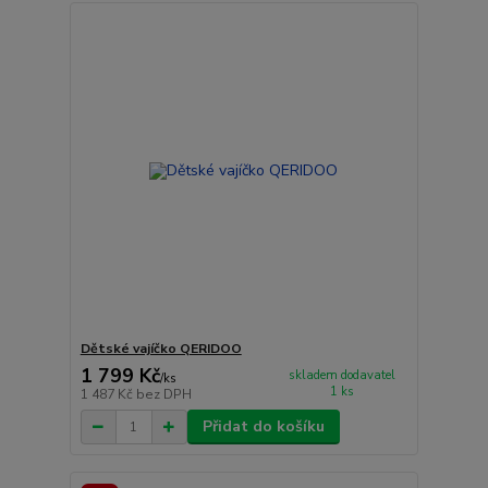
Dětské vajíčko QERIDOO
1 799 Kč
skladem dodavatel
/
ks
1 ks
1 487 Kč
bez DPH
Přidat do košíku