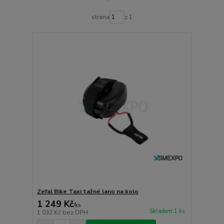
strana
z 1
Zefal Bike Taxi tažné lano na kolo
1 249 Kč
/
ks
Skladem 1 ks
1 032 Kč
bez DPH