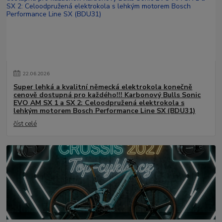
22
.
06
.
2026
Super lehká a kvalitní německá elektrokola konečně
cenově dostupná pro každého!!! Karbonový Bulls Sonic
EVO AM SX 1 a SX 2: Celoodpružená elektrokola s
lehkým motorem Bosch Performance Line SX (BDU31)
číst celé