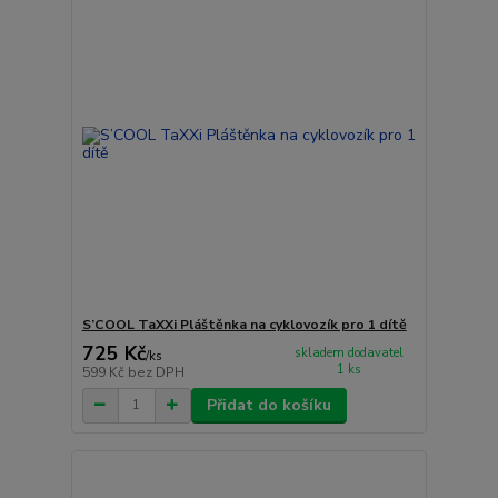
S’COOL TaXXi Pláštěnka na cyklovozík pro 1 dítě
725 Kč
skladem dodavatel
/
ks
1 ks
599 Kč
bez DPH
Přidat do košíku