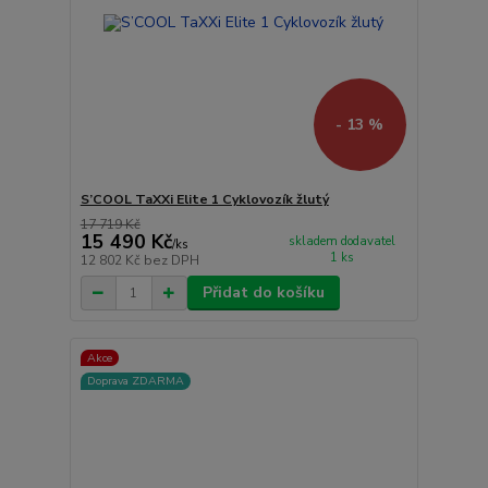
- 13 %
S’COOL TaXXi Elite 1 Cyklovozík žlutý
17 719 Kč
15 490 Kč
skladem dodavatel
/
ks
1 ks
12 802 Kč
bez DPH
Přidat do košíku
Akce
Doprava ZDARMA