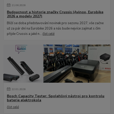
21
.
06
.
2026
Budoucnost a historie značky Crussis (Avinox, Eurobike
2026 a modely 2027)
Blíží se doba představování novinek pro sezonu 2027, vše začne
už za pár dní na Eurobike 2026 a nás bude nejvíce zajímat s čím
přijde Crussis a jaké n...
číst celé
22
.
01
.
2026
Bosch Capacity Tester: Spolehlivý nástroj pro kontrolu
baterie elektrokola
číst celé