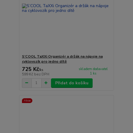
S’COOL TaXXi Organizér a držák na nápoje na
cyklovozík pro jedno dítě
725 Kč
skladem dodavatel
/
ks
1 ks
599 Kč
bez DPH
Přidat do košíku
Akce