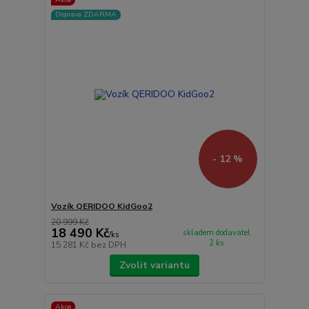
Doprava ZDARMA
- 12 %
Vozík QERIDOO KidGoo2
20 999 Kč
18 490 Kč
skladem dodavatel
/
ks
2 ks
15 281 Kč
bez DPH
Zvolit variantu
Akce