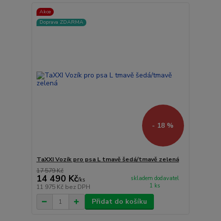
Akce
Doprava ZDARMA
- 18 %
TaXXI Vozík pro psa L tmavě šedá/tmavě zelená
17 579 Kč
14 490 Kč
skladem dodavatel
/
ks
1 ks
11 975 Kč
bez DPH
Přidat do košíku