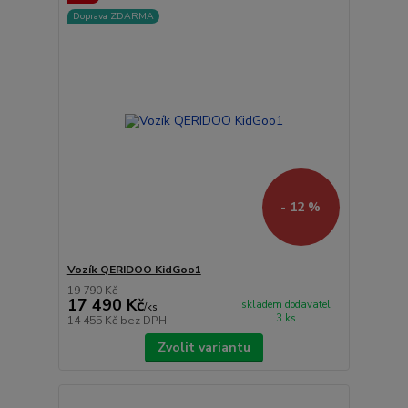
Doprava ZDARMA
- 12 %
Vozík QERIDOO KidGoo1
19 790 Kč
17 490 Kč
skladem dodavatel
/
ks
3 ks
14 455 Kč
bez DPH
Zvolit variantu