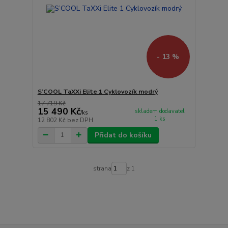
- 13 %
S’COOL TaXXi Elite 1 Cyklovozík modrý
17 719 Kč
15 490 Kč
skladem dodavatel
/
ks
1 ks
12 802 Kč
bez DPH
Přidat do košíku
strana
z 1