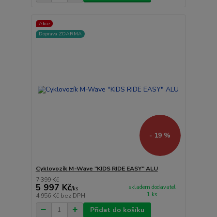
Akce
Doprava ZDARMA
- 19 %
Cyklovozík M-Wave "KIDS RIDE EASY" ALU
7 399 Kč
5 997 Kč
skladem dodavatel
/
ks
1 ks
4 956 Kč
bez DPH
Přidat do košíku