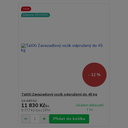
Akce
Doprava ZDARMA
- 12 %
TaXXi Zavazadlový vozík odpružený do 45 kg
13 449 Kč
11 830 Kč
skladem dodavatel
/
ks
1 ks
9 777 Kč
bez DPH
Přidat do košíku