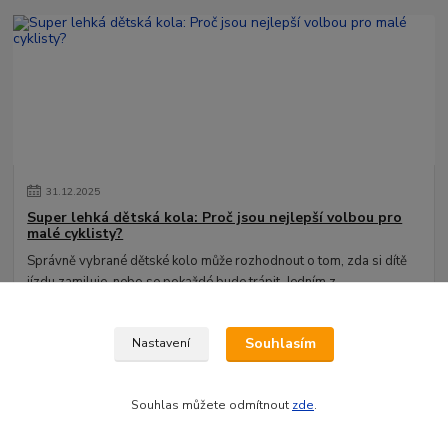
31
.
12
.
2025
Super lehká dětská kola: Proč jsou nejlepší volbou pro
malé cyklisty?
Správně vybrané dětské kolo může rozhodnout o tom, zda si dítě
jízdu zamiluje, nebo se pokaždé bude trápit. Jedním z
nejdůležitějších parametrů je hmo...
číst celé
Souhlasím
Nastavení
Zobrazit všechny články
Souhlas můžete odmítnout
zde
.