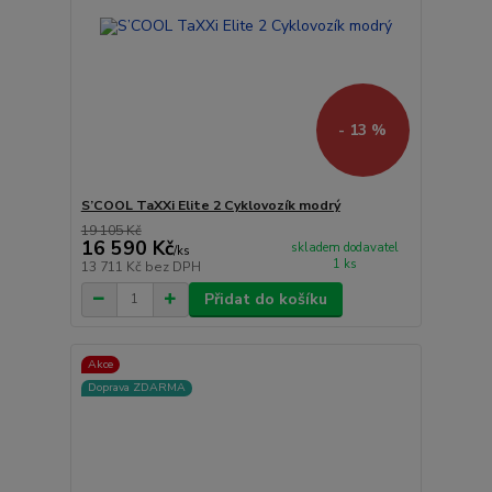
- 13 %
S’COOL TaXXi Elite 2 Cyklovozík modrý
19 105 Kč
16 590 Kč
skladem dodavatel
/
ks
1 ks
13 711 Kč
bez DPH
Přidat do košíku
Akce
Doprava ZDARMA