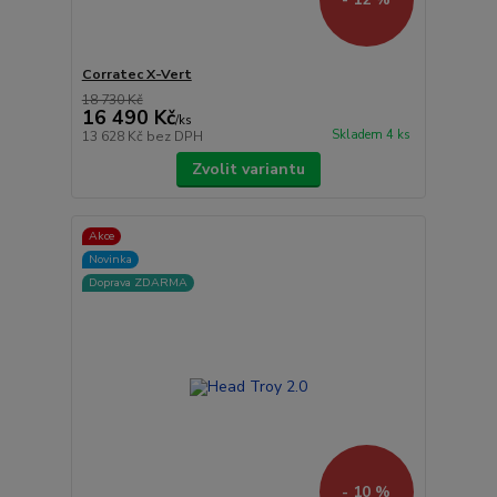
Corratec X-Vert
18 730 Kč
16 490 Kč
/
ks
Skladem 4 ks
13 628 Kč
bez DPH
Zvolit variantu
Akce
Novinka
Doprava ZDARMA
- 10 %