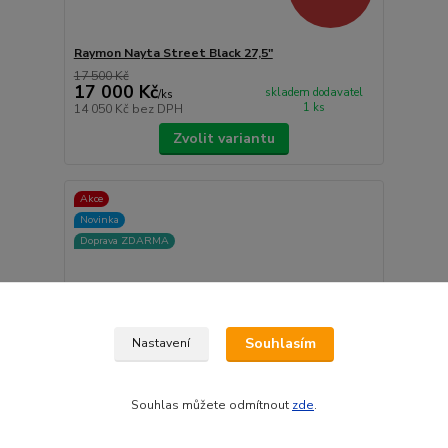
Raymon Nayta Street Black 27,5"
17 500 Kč
17 000 Kč
skladem dodavatel
/
ks
1 ks
14 050 Kč
bez DPH
Zvolit variantu
Akce
Novinka
Doprava ZDARMA
Souhlasím
Nastavení
Souhlas můžete odmítnout
zde
.
- 3 %