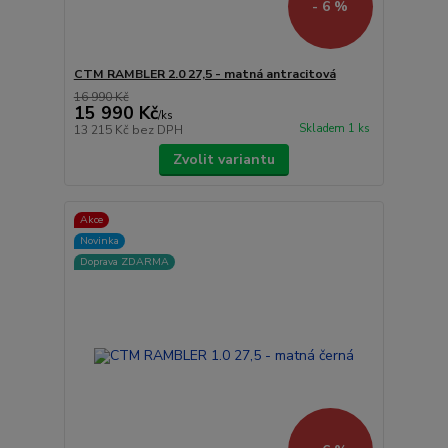
- 6 %
CTM RAMBLER 2.0 27,5 - matná antracitová
16 990 Kč
15 990 Kč
/
ks
Skladem 1 ks
13 215 Kč
bez DPH
Zvolit variantu
Akce
Novinka
Doprava ZDARMA