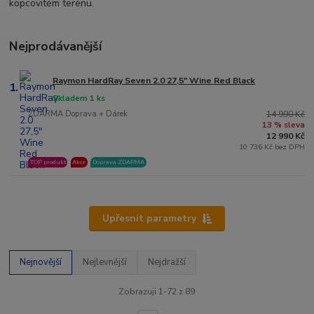
kopcovitém terénu.
Nejprodávanější
Raymon HardRay Seven 2.0 27,5" Wine Red Black
1.
Skladem 1 ks
ZDARMA Doprava + Dárek
14 990 Kč
13 % sleva
12 990 Kč
10 736 Kč bez DPH
TOP produkt
Akce
Doprava ZDARMA
Upřesnit parametry
Nejnovější
Nejlevnější
Nejdražší
Zobrazuji 1-72 z 89