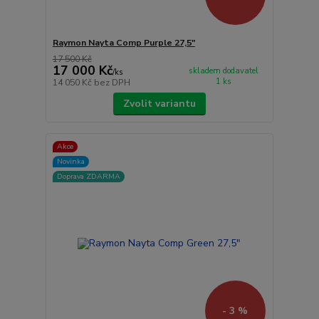
Raymon Nayta Comp Purple 27,5"
17 500 Kč
17 000 Kč
skladem dodavatel
/
ks
1 ks
14 050 Kč
bez DPH
Zvolit variantu
Akce
Novinka
Doprava ZDARMA
- 3 %