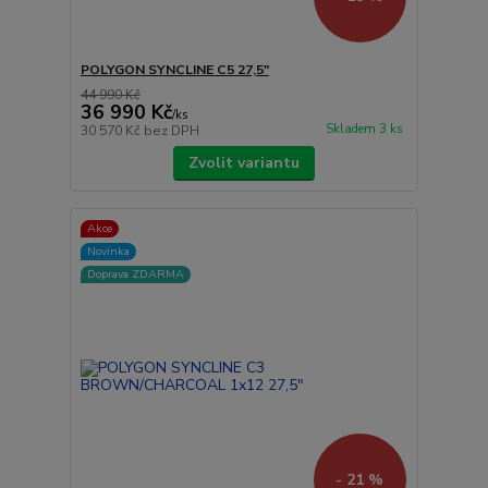
POLYGON SYNCLINE C5 27,5"
44 990 Kč
36 990 Kč
/
ks
Skladem 3 ks
30 570 Kč
bez DPH
Zvolit variantu
Akce
Novinka
Doprava ZDARMA
- 21 %