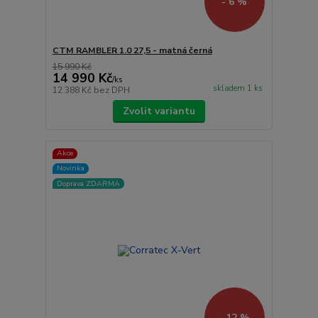
- 6 %
CTM RAMBLER 1.0 27,5 - matná černá
15 990 Kč
14 990 Kč
/
ks
skladem 1 ks
12 388 Kč
bez DPH
Zvolit variantu
Akce
Novinka
Doprava ZDARMA
- 12 %