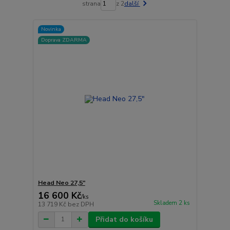
strana
z 2
další
Novinka
Doprava ZDARMA
Head Neo 27,5"
16 600 Kč
/
ks
Skladem 2 ks
13 719 Kč
bez DPH
Přidat do košíku