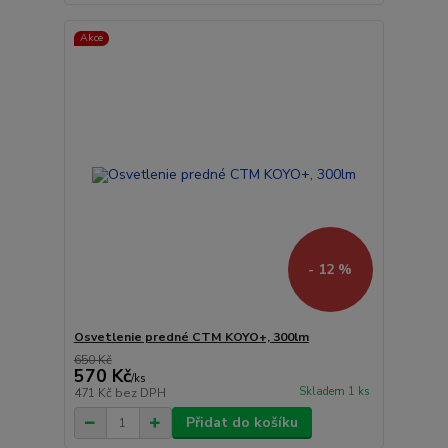
Akce
- 12 %
Osvetlenie predné CTM KOYO+, 300lm
650 Kč
570 Kč
/
ks
Skladem 1 ks
471 Kč
bez DPH
Přidat do košíku