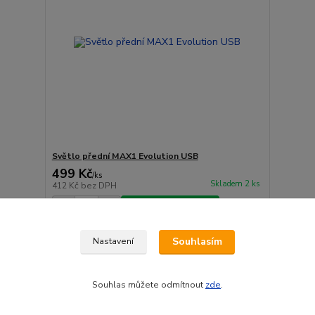
Světlo přední MAX1 Evolution USB
499 Kč
/
ks
Skladem 2 ks
412 Kč
bez DPH
Přidat do košíku
Souhlasím
Nastavení
strana
z 1
Souhlas můžete odmítnout
zde
.