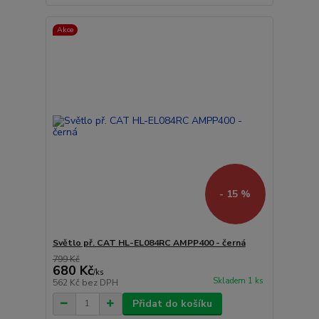
Akce
- 15 %
Světlo př. CAT HL-EL084RC AMPP400 - černá
799 Kč
680 Kč
/
ks
Skladem 1 ks
562 Kč
bez DPH
Přidat do košíku