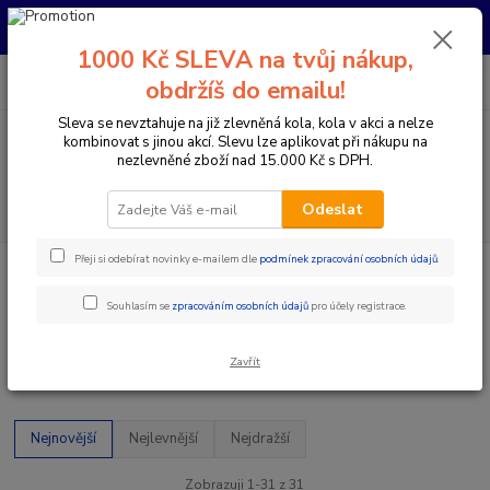
Pro nachystání kola / doplňků na prodejně si prosím zavolejte dopředu.
Děkujeme
1000 Kč SLEVA na tvůj nákup,
0
ks
+420 733 792 733
CZK
obdržíš do emailu!
za
0 Kč
PO-PÁ 10:00-17:00 | SO: 9:00-12:00
Sleva se nevztahuje na již zlevněná kola, kola v akci a nelze
kombinovat s jinou akcí. Slevu lze aplikovat při nákupu na
Menu
nezlevněné zboží nad 15.000 Kč s DPH.
Hledat
Odeslat
Přeji si odebírat novinky e-mailem dle
podmínek zpracování osobních údajů
.
Úvod
Doplňky a helmy
Osvětlení
Přední osvětlení
Přední osvětlení
Souhlasím se
zpracováním osobních údajů
pro účely registrace.
Zavřít
Upřesnit parametry
Nejnovější
Nejlevnější
Nejdražší
Zobrazuji 1-31 z 31