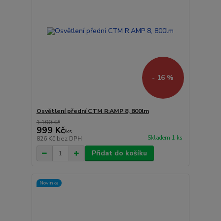
- 16 %
Osvětlení přední CTM R:AMP 8, 800lm
1 190 Kč
999 Kč
/
ks
Skladem 1 ks
826 Kč
bez DPH
Přidat do košíku
Novinka