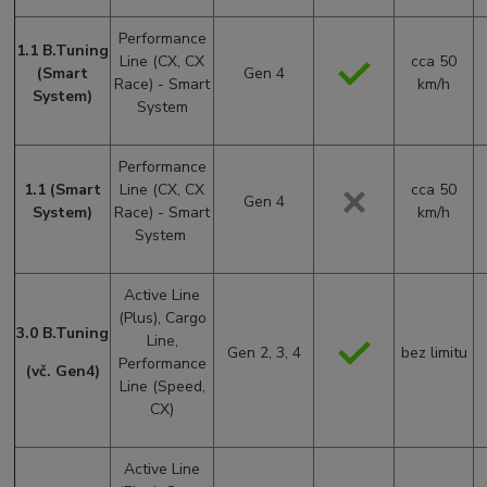
Performance
1.1 B.Tuning
Line (CX, CX
cca 50
(Smart
Gen 4
Race) - Smart
km/h
System)
System
Performance
1.1 (Smart
Line (CX, CX
cca 50
Gen 4
System)
Race) - Smart
km/h
System
Active Line
(Plus), Cargo
3.0 B.Tuning
Line,
Gen 2, 3, 4
bez limitu
Performance
(vč. Gen4)
Line (Speed,
CX)
Active Line