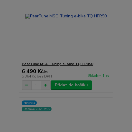
PearTune MSO Tuning e-bike TQ HPR50
6 490 Kč
/
ks
Skladem 1 ks
5 364 Kč
bez DPH
Přidat do košíku
Novinka
Doprava ZDARMA