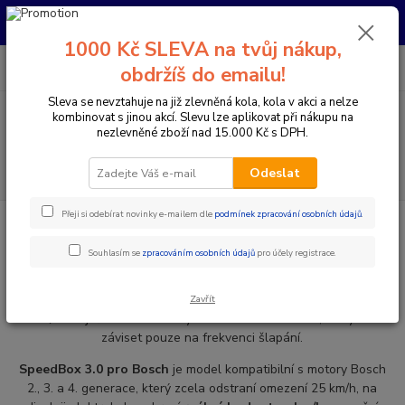
Pro nachystání kola / doplňků na prodejně si prosím zavolejte dopředu.
Děkujeme
1000 Kč SLEVA na tvůj nákup,
0
ks
+420 733 792 733
CZK
obdržíš do emailu!
za
0 Kč
PO-PÁ 10:00-17:00 | SO: 9:00-12:00
Sleva se nevztahuje na již zlevněná kola, kola v akci a nelze
kombinovat s jinou akcí. Slevu lze aplikovat při nákupu na
Menu
nezlevněné zboží nad 15.000 Kč s DPH.
Hledat
Odeslat
Přeji si odebírat novinky e-mailem dle
podmínek zpracování osobních údajů
.
Úvod
Speedbox / upravení rychlosti
Bosch
Bosch
Souhlasím se
zpracováním osobních údajů
pro účely registrace.
S produkty SpeedBox
už
nebudeš limitován
rychlostí
Zavřít
25km/h.
Užiješ si maximální výkon svého elektrokola, který bude
záviset pouze na frekvenci šlapání.
SpeedBox 3.0 pro Bosch
je model kompatibilní s motory Bosch
2., 3. a 4. generace, který zcela odstraní omezení 25 km/h, na