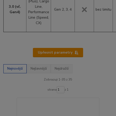
(Plus), Cargo
3.0
(vč.
Line,
Gen 2, 3, 4
bez limitu
Gen4)
Performance
Line (Speed,
CX)
Upřesnit parametry
Nejnovější
Nejlevnější
Nejdražší
Zobrazuji 1-35 z 35
strana
z 1