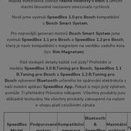
displeji elektrokola zobrazí
reálné hodnoty v km/h
a umožní
vlastní libovolné nastavení omezovače rychlosti.
Nově jsme vyvinuli
SpeedBox 1.0 pro Bosch
kompatibilní
s
Bosch Smart System.
Pro nejnovější generaci motorů
Bosch Smart System
jsme
vyvinuli
SpeedBox 1.1 pro Bosch
a
SpeedBox 1.2 pro Bosch
,
který je navíc kompatibilní s magnetem na ventilku zadního kola
(tzv.
Rim Magnetem
).
Rád sleduješ detaily každé své jízdy? Prohlédni si
modely
SpeedBox 3.0 B.Tuning pro Bosch,
SpeedBox 1.1
B.Tuning pro Bosch
a
SpeedBox 1.2 B.Tuning pro
Bosch
vybavené
Bluetooth
určeného ke spárování elektrokola s
naší mobilní aplikací
SpeedBox App.
Pokud si nejsi jistý výběrem,
pomůže Ti přehledný Průvodce nákupem. Všechny produkty jsou
důkladně testovány. Na všechny produkty zakoupené na našem
e-shopu platí celoživotní záruka.
Bluetooth
SpeedBox
Podporované
Kompatibilní
&
Maximální
r
Model
motory
generace
SpeedBox
rychlost