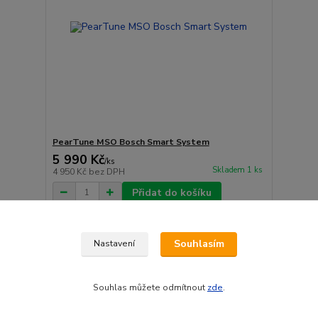
PearTune MSO Bosch Smart System
5 990 Kč
/
ks
Skladem 1 ks
4 950 Kč
bez DPH
Přidat do košíku
Novinka
Souhlasím
Nastavení
Doprava ZDARMA
Souhlas můžete odmítnout
zde
.