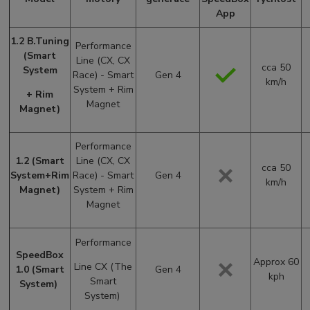
App
1.2 B.Tuning
Performance
(Smart
Line (CX, CX
cca 50
System
Race) - Smart
Gen 4
km/h
System + Rim
+ Rim
Magnet
Magnet)
Performance
1.2 (Smart
Line (CX, CX
cca 50
System
+Rim
Race) - Smart
Gen 4
km/h
Magnet)
System + Rim
Magnet
Performance
SpeedBox
Approx 60
Line CX (The
1.0 (Smart
Gen 4
kph
Smart
System)
System)