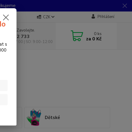
Děkujeme
Přihlášení
CZK
do
 si rady? Zavolejte.
0
ks
 733 792 733
za
0 Kč
10:00-17:00 | SO: 9:00-12:00
at s
.000
Dětské