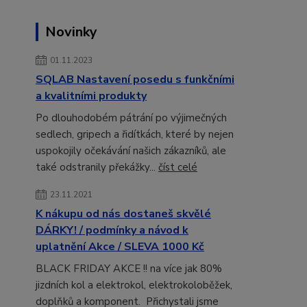
Novinky
01.11.2023
SQLAB Nastavení posedu s funkčními
a kvalitními produkty
Po dlouhodobém pátrání po výjimečných
sedlech, gripech a řidítkách, které by nejen
uspokojily očekávání našich zákazníků, ale
také odstranily překážky...
číst celé
23.11.2021
K nákupu od nás dostaneš skvělé
DÁRKY! / podmínky a návod k
uplatnění Akce / SLEVA 1000 Kč
BLACK FRIDAY AKCE !! na více jak 80%
jizdních kol a elektrokol, elektrokoloběžek,
doplňků a komponent. Přichystali jsme