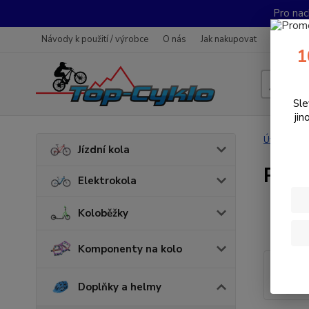
Pro nac
Návody k použití / výrobce
O nás
Jak nakupovat
Obchodn
1
Sle
jin
Úvod
D
Jízdní kola
Ruka
Elektrokola
Koloběžky
Komponenty na kolo
Doplňky a helmy