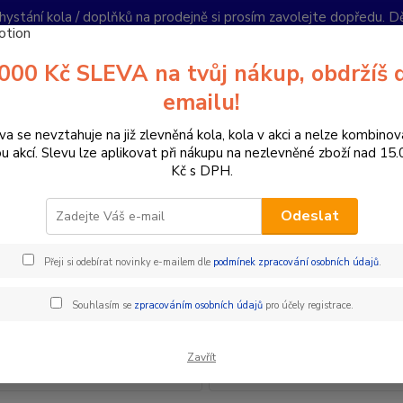
hystání kola / doplňků na prodejně si prosím zavolejte dopředu. 
í podmínky
Kontakty
Reklamace
Ochrana soukromí
Články
000 Kč SLEVA na tvůj nákup, obdržíš 
Nevíte
emailu!
Hledat
+420
PO-PÁ 
va se nevztahuje na již zlevněná kola, kola v akci a nelze kombinov
ou akcí. Slevu lze aplikovat při nákupu na nezlevněné zboží nad 15
Kč s DPH.
oplňky a helmy
Rukavice
Odeslat
vice
Přeji si odebírat novinky e-mailem dle
podmínek zpracování osobních údajů
.
Souhlasím se
zpracováním osobních údajů
pro účely registrace.
Krátkoprsté
Zavřít
Dlouhoprsté