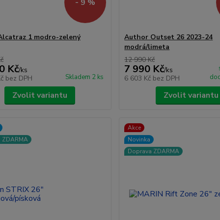
- 9 %
lcatraz 1 modro-zelený
Author Outset 26 2023-24
modrá/limeta
Kč
12 990 Kč
0 Kč
7 990 Kč
/
ks
/
ks
Skladem 2 ks
dod
Kč
bez DPH
6 603 Kč
bez DPH
Zvolit variantu
Zvolit variantu
Akce
a ZDARMA
Novinka
Doprava ZDARMA