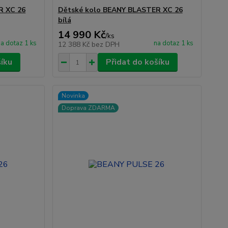
R XC 26
Dětské kolo BEANY BLASTER XC 26
bílá
14 990 Kč
/
ks
a dotaz 1 ks
na dotaz 1 ks
12 388 Kč
bez DPH
šíku
Přidat do košíku
Novinka
Doprava ZDARMA