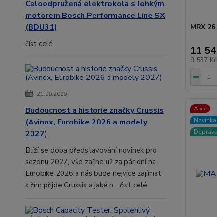
Celoodpružená elektrokola s lehkým
motorem Bosch Performance Line SX
(BDU31)
MRX 26 
číst celé
11 54
9 537 K
21.06.2026
Akce
Budoucnost a historie značky Crussis
Novinka
(Avinox, Eurobike 2026 a modely
Doprav
2027)
Blíží se doba představování novinek pro
sezonu 2027, vše začne už za pár dní na
Eurobike 2026 a nás bude nejvíce zajímat
s čím přijde Crussis a jaké n...
číst celé