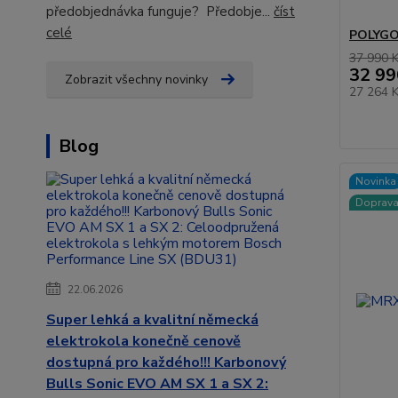
předobjednávka funguje? Předobje...
číst
celé
POLYGON
37 990 
32 99
Zobrazit všechny novinky
27 264 
Blog
Novinka
Doprav
22.06.2026
Super lehká a kvalitní německá
elektrokola konečně cenově
dostupná pro každého!!! Karbonový
Bulls Sonic EVO AM SX 1 a SX 2: