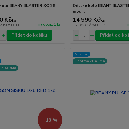
 kolo BEANY BLASTER XC 26
Dětské kolo BEANY BLASTE
modrá
0 Kč
14 990 Kč
/
ks
/
ks
na dotaz 1 ks
n
Kč
bez DPH
12 388 Kč
bez DPH
Přidat do košíku
Přidat do ko
Novinka
Doprava ZDARMA
a ZDARMA
- 13 %