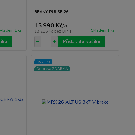
BEANY PULSE 26
15 990 Kč
/
ks
Skladem 1 ks
Skladem 1 ks
13 215 Kč
bez DPH
šíku
Přidat do košíku
Novinka
Doprava ZDARMA