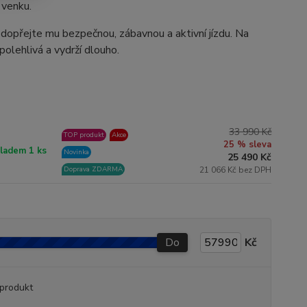
 venku.
dopřejte mu bezpečnou, zábavnou a aktivní jízdu. Na
olehlivá a vydrží dlouho.
33 990 Kč
TOP produkt
Akce
25 % sleva
ladem 1 ks
Novinka
25 490 Kč
Doprava ZDARMA
21 066 Kč bez DPH
Do
Kč
produkt