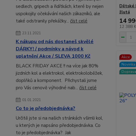
Dětské
sedlech, gripech a řidítkách, které by nejen
žlutá
uspokojily očekávání našich zákazníků, ale
14 99
také odstranily překážky...
číst celé
12 388 
23.11.2021
K nákupu od nás dostaneš skvělé
DÁRKY! / podmínky a návod k
uplatnění Akce / SLEVA 1000 Kč
Akce
Novinka
BLACK FRIDAY AKCE !! na více jak 80%
Doprav
jizdních kol a elektrokol, elektrokoloběžek,
doplňků a komponent. Přichystali jsme
pro Vás cenově výhodné nab...
číst celé
01.01.2021
Co to je předobjednávka?
Určitě jste si na našich stránkách všimli kol,
u kterých je napsáno předobjednávka. Co
to je předobjednávka? Jak