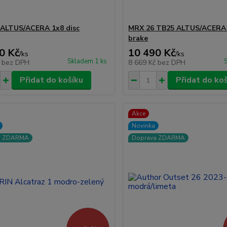
ALTUS/ACERA 1x8 disc
MRX 26 TB25 ALTUS/ACERA 
brake
0 Kč
10 490 Kč
/
ks
/
ks
Skladem 1 ks
č
bez DPH
8 669 Kč
bez DPH
Přidat do košíku
Přidat do ko
Akce
Novinka
a ZDARMA
Doprava ZDARMA