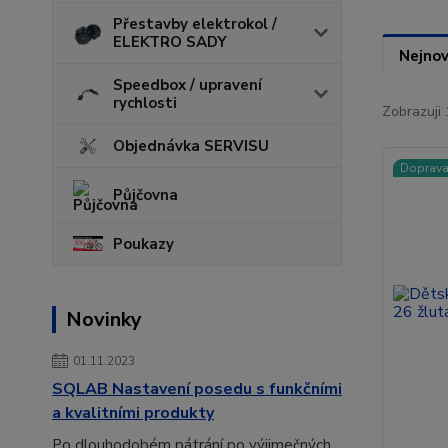
Přestavby elektrokol /
ELEKTRO SADY
Nejnov
Speedbox / upravení
rychlosti
Zobrazuji 
Objednávka SERVISU
Doprav
Půjčovna
Poukazy
Novinky
01.11.2023
SQLAB Nastavení posedu s funkčními
a kvalitními produkty
Po dlouhodobém pátrání po výjimečných