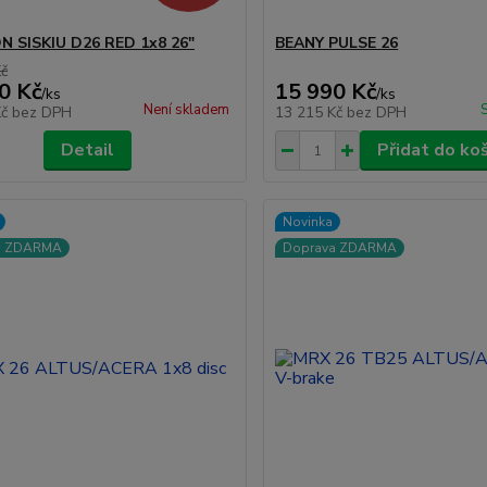
 SISKIU D26 RED 1x8 26"
BEANY PULSE 26
Kč
0 Kč
15 990 Kč
/
ks
/
ks
Není skladem
Kč
bez DPH
13 215 Kč
bez DPH
Detail
Přidat do ko
Novinka
a ZDARMA
Doprava ZDARMA