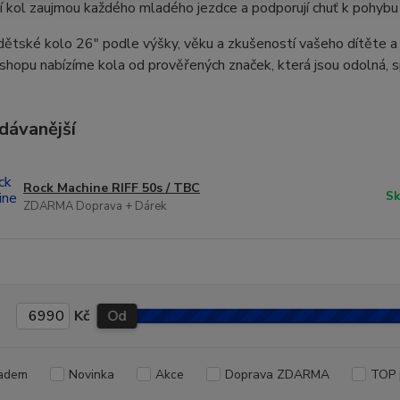
 kol zaujmou každého mladého jezdce a podporují chuť k pohybu
ětské kolo 26" podle výšky, věku a zkušeností vašeho dítěte a 
hopu nabízíme kola od prověřených značek, která jsou odolná, sp
dávanější
Rock Machine RIFF 50s / TBC
Sk
ZDARMA Doprava + Dárek
Kč
Od
adem
Novinka
Akce
Doprava ZDARMA
TOP 