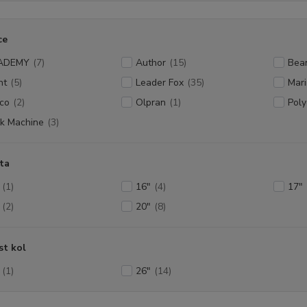
ce
ADEMY
(7)
Author
(15)
Bea
nt
(5)
Leader Fox
(35)
Mari
co
(2)
Olpran
(1)
Pol
k Machine
(3)
ta
(1)
16"
(4)
17"
(2)
20"
(8)
st kol
(1)
26"
(14)