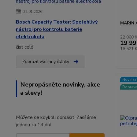
22.01.2026
Bosch Capacity Tester: Spolehlivý
MARIN A
nástroj pro kontrolu baterie
elektrokola
22 000 
19 99
číst celé
16 521 
Zobrazit všechny články
Novinka
Nepropásněte novinky, akce
Doprav
a slevy!
Můžete se kdykoli odhlásit. Zasíláme
jednou za 14 dní.