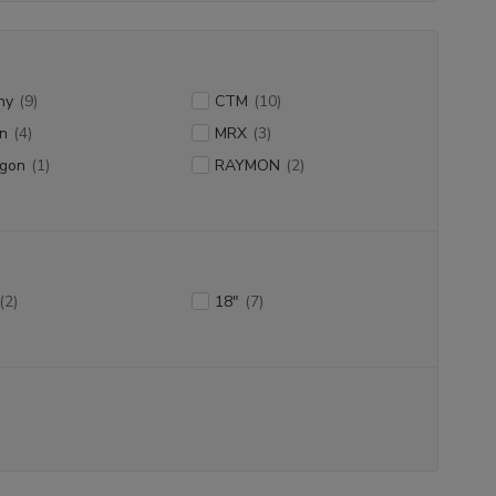
ny
(9)
CTM
(10)
n
(4)
MRX
(3)
ygon
(1)
RAYMON
(2)
(2)
18"
(7)