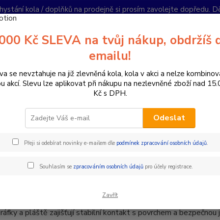
hystání kola / doplňků na prodejně si prosím zavolejte dopředu. 
í podmínky
Kontakty
Reklamace
Ochrana soukromí
Články
000 Kč SLEVA na tvůj nákup, obdržíš 
Nevíte
emailu!
Hledat
+420
PO-PÁ 
va se nevztahuje na již zlevněná kola, kola v akci a nelze kombinov
ou akcí. Slevu lze aplikovat při nákupu na nezlevněné zboží nad 15
Kč s DPH.
ízdní kola
Dětská kola
Dětská kola 26"
Odeslat
ká kola 26"
Přeji si odebírat novinky e-mailem dle
podmínek zpracování osobních údajů
.
ola 26" – ideální volba pro starší děti a teenagery
Souhlasím se
zpracováním osobních údajů
pro účely registrace.
aši nabídku dětských kol o velikosti 26", která jsou perfektní pro 
a s radostí. Tato kola kombinují lehké a odolné rámy s kvalitn
aby vaše dítě zvládlo jízdu ve městě, na cyklostezkách i v lehčím
Zavřít
ráfky a pláště zajišťují stabilní kontakt s povrchem a bezpečnou 