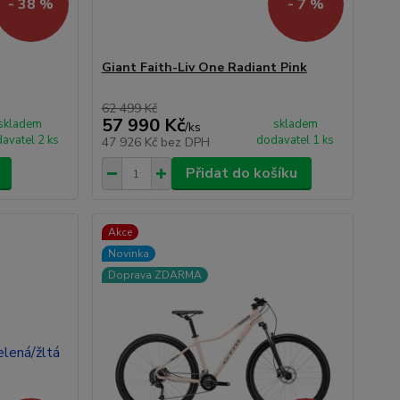
- 38 %
- 7 %
Giant Faith-Liv One Radiant Pink
62 499 Kč
57 990 Kč
skladem
skladem
/
ks
avatel 2 ks
dodavatel 1 ks
47 926 Kč
bez DPH
Přidat do košíku
Akce
Novinka
Doprava ZDARMA