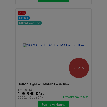
Akce
Novinka
Doprava ZDARMA
- 12 %
NORCO Sight A1 160 MX Pacific Blue
124 990 Kč
109 990 Kč
/
ks
předobjednávka 5 ks
90 901 Kč
bez DPH
Zvolit variantu