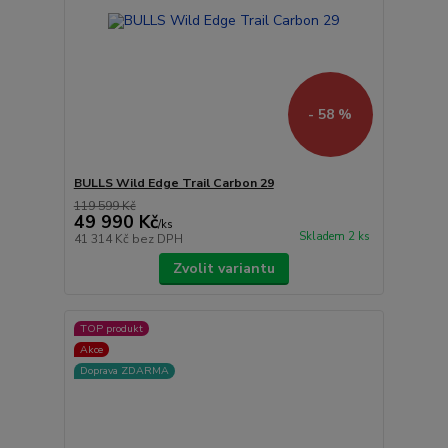
- 58 %
BULLS Wild Edge Trail Carbon 29
119 599 Kč
49 990 Kč
/
ks
Skladem 2 ks
41 314 Kč
bez DPH
Zvolit variantu
TOP produkt
Akce
Doprava ZDARMA