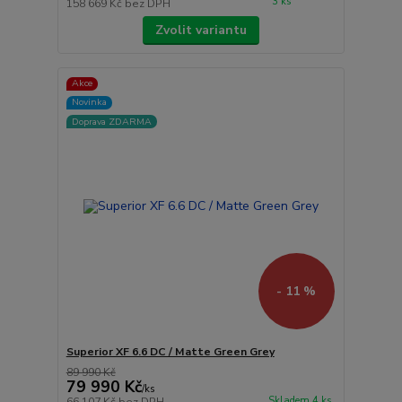
3 ks
158 669 Kč
bez DPH
Zvolit variantu
Akce
Novinka
Doprava ZDARMA
- 11 %
Superior XF 6.6 DC / Matte Green Grey
89 990 Kč
79 990 Kč
/
ks
Skladem 4 ks