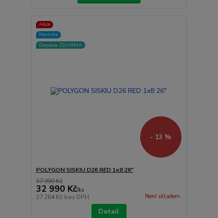
Akce
Novinka
Doprava ZDARMA
- 13 %
POLYGON SISKIU D26 RED 1x8 26"
37 990 Kč
32 990 Kč
/
ks
Není skladem
27 264 Kč
bez DPH
Detail