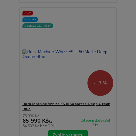
Akce
Novinka
Doprava ZDARMA
- 13 %
Rock Machine Whizz FS III 50 Matte Deep Ocean
Blue
75 990 Kč
65 990 Kč
skladem dodavatel
/
ks
2 ks
54 537 Kč
bez DPH
Zvolit variantu