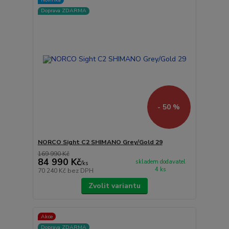
Doprava ZDARMA
- 50 %
NORCO Sight C2 SHIMANO Grey/Gold 29
169 990 Kč
84 990 Kč
skladem dodavatel
/
ks
4 ks
70 240 Kč
bez DPH
Zvolit variantu
Akce
Doprava ZDARMA