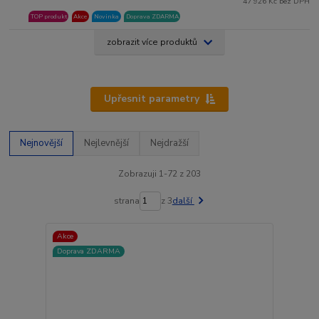
47 926 Kč bez DPH
TOP produkt
Akce
Novinka
Doprava ZDARMA
zobrazit více produktů
Upřesnit parametry
Nejnovější
Nejlevnější
Nejdražší
Zobrazuji 1-72 z 203
strana
z 3
další
Akce
Doprava ZDARMA