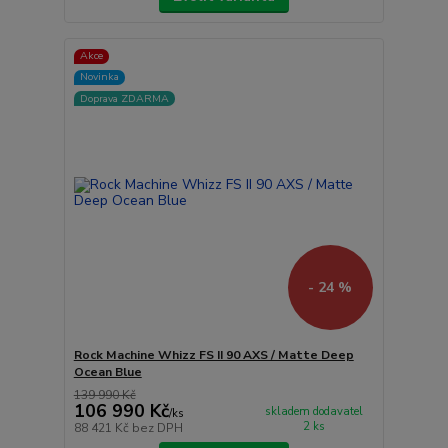
Akce
Novinka
Doprava ZDARMA
- 24 %
Rock Machine Whizz FS II 90 AXS / Matte Deep
Ocean Blue
139 990 Kč
106 990 Kč
skladem dodavatel
/
ks
2 ks
88 421 Kč
bez DPH