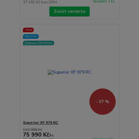
Skladem 3 ks
37 182 Kč
bez DPH
Zvolit variantu
Akce
Novinka
Doprava ZDARMA
- 37 %
Superior XF 979 RC
119 988 Kč
75 990 Kč
/
ks