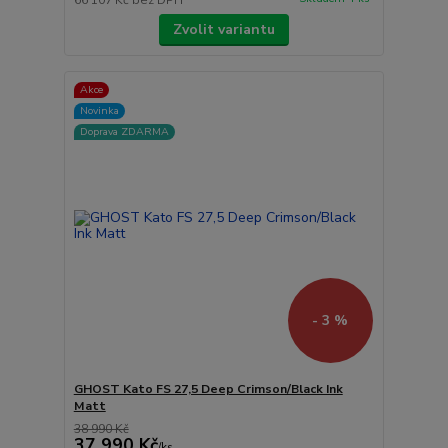
66 107 Kč
bez DPH
Zvolit variantu
Akce
Novinka
Doprava ZDARMA
- 3 %
GHOST Kato FS 27,5 Deep Crimson/Black Ink
Matt
38 990 Kč
37 990 Kč
/
ks