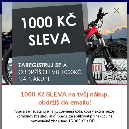
Pro nachystání kola / doplňků na prodejně si prosím zavolejte dopředu.
Děkujeme
0
ks
+420 733 792 733
CZK
za
0 Kč
PO-PÁ 10:00-17:00 | SO: 9:00-12:00
Menu
Hledat
Úvod
Jízdní kola
Celoodpružená kola
Celoodpružená kola
1000 Kč SLEVA na tvůj nákup,
Celoodpružená kola jsou ideální pro náročnou horskou cyklistiku,
obdržíš do emailu!
nabízející výkon, komfort a ovladatelnost. Dostupná ve
velikostech 27,5", 29" nebo mullet, široký výběr mezi hliníkovým
Sleva se nevztahuje na již zlevněná kola, kola v akci a nelze
nebo karbonovým rámem.
kombinovat s jinou akcí. Slevu lze aplikovat při nákupu na
nezlevněné zboží nad 15.000 Kč s DPH.
Díky špičkovému odpružení od značek Rock Shox, Fox, Suntour,