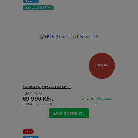
Novinka
Doprava ZDARMA
- 53 %
NORCO Sight A1 Green 29
149 990 Kč
69 990 Kč
skladem dodavatel
/
ks
2 ks
57 843 Kč
bez DPH
Zvolit variantu
Akce
Novinka