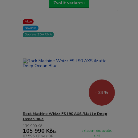
Zvolit variantu
Akce
Novinka
Doprava ZDARMA
- 24 %
Rock Machine Whizz FS I 90 AXS /Matte Deep
Ocean Blue
139 990 Kč
105 990 Kč
skladem dodavatel
/
ks
2 ks
87 595 Kč
bez DPH