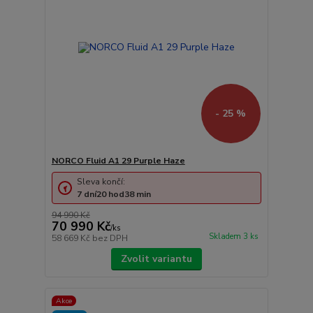
- 25 %
NORCO Fluid A1 29 Purple Haze
Sleva končí:
7
dní
20
hod
38
min
94 990 Kč
70 990 Kč
/
ks
Skladem 3 ks
58 669 Kč
bez DPH
Zvolit variantu
Akce