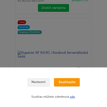
Skladem 2 ks
62 802 Kč
bez DPH
Zvolit variantu
Akce
Novinka
Doprava ZDARMA
- 18 %
Souhlasím
Nastavení
Superior XF 9.6 RC / Korálově červená/leská šedá
Souhlas můžete odmítnout
zde
.
135 990 Kč
110 990 Kč
skladem dodavatel
/
ks
4 ks
91 727 Kč
bez DPH