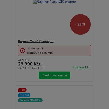
- 29 %
Raymon Yara 120 orange
Sleva končí:
8
dní
20
hod
25
min
41 990 Kč
29 990 Kč
/
ks
Skladem 1 ks
24 785 Kč
bez DPH
Zvolit variantu
Akce
Novinka
Doprava ZDARMA