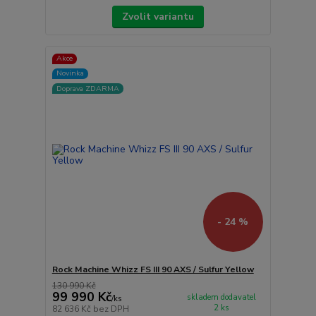
Zvolit variantu
Akce
Novinka
Doprava ZDARMA
- 24 %
Rock Machine Whizz FS III 90 AXS / Sulfur Yellow
130 990 Kč
99 990 Kč
skladem dodavatel
/
ks
2 ks
82 636 Kč
bez DPH