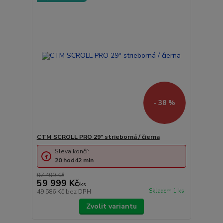
- 38 %
CTM SCROLL PRO 29" strieborná / čierna
Sleva končí:
20
hod
42
min
97 499 Kč
59 999 Kč
/
ks
Skladem 1 ks
49 586 Kč
bez DPH
Zvolit variantu