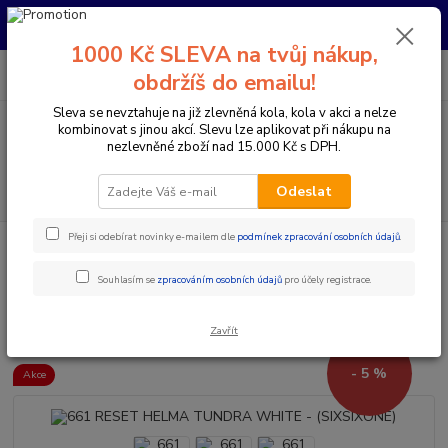
Pro nachystání kola / doplňků na prodejně si prosím zavolejte dopředu.
Děkujeme
1000 Kč SLEVA na tvůj nákup,
0
ks
+420 733 792 733
CZK
obdržíš do emailu!
za
0 Kč
PO-PÁ 10:00-17:00 | SO: 9:00-12:00
Sleva se nevztahuje na již zlevněná kola, kola v akci a nelze
kombinovat s jinou akcí. Slevu lze aplikovat při nákupu na
Menu
nezlevněné zboží nad 15.000 Kč s DPH.
Hledat
Odeslat
Přeji si odebírat novinky e-mailem dle
podmínek zpracování osobních údajů
.
Úvod
Doplňky a helmy
Cyklistické helmy
Integrální helmy
661
RESET HELMA TUNDRA WHITE - (SIXSIXONE)
Souhlasím se
zpracováním osobních údajů
pro účely registrace.
661 RESET HELMA TUNDRA
WHITE - (SIXSIXONE)
Zavřít
- 5 %
Akce