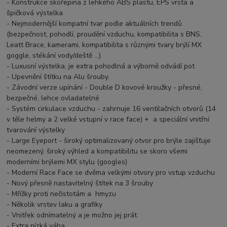
- Konstrukce skořepina z lehkého ABS plastu, EPS vrsta a
špičková výstelka
- Nejmodernější kompatní tvar podle aktuálních trendů
(bezpečnost, pohodlí, proudění vzduchu, kompatibilita s BNS,
Leatt Brace, kamerami, kompatibilita s různými tvary brýlí MX
goggle, stékání vody/deště ...)
- Luxusní výstelka, je extra pohodlná a výborně odvádí pot
- Upevnění štítku na Alu šrouby.
- Závodní verze upínání - Double D kovové kroužky - přesné,
bezpečné, lehce ovladatelné
- Systém cirkulace vzduchu - zahrnuje 16 ventilačních otvorů (14
v těle helmy a 2 velké vstupní v race face) + a speciální vnitřní
tvarování výstelky
- Large Eyeport - široký optimalizovaný otvor pro brýle zajišťuje
neomezený, široký výhled a kompatibilitu se skoro všemi
moderními brýlemi MX stylu (googles)
- Moderní Race Face se dvěma velkými otvory pro vstup vzduchu
- Nový přesně nastavitelný štítek na 3 šrouby
- Mřížky proti nečistotám a hmyzu
- Několik vrstev laku a grafiky
- Vnitřek odnímatelný a je možno jej prát.
- Extra nízká váha