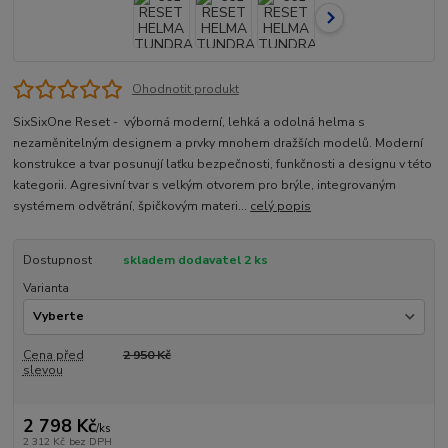
Ohodnotit produkt
SixSixOne Reset - výborná moderní, lehká a odolná helma s
nezaměnitelným designem a prvky mnohem dražších modelů. Moderní
konstrukce a tvar posunují laťku bezpečnosti, funkčnosti a designu v této
kategorii. Agresivní tvar s velkým otvorem pro brýle, integrovaným
systémem odvětrání, špičkovým materi...
celý popis
Dostupnost
skladem dodavatel 2 ks
Varianta
Cena před
2 950 Kč
slevou
2 798 Kč
/
ks
2 312 Kč
bez DPH