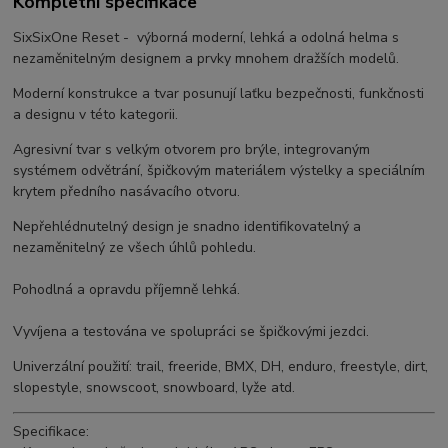
Kompletní specifikace
SixSixOne Reset - výborná moderní, lehká a odolná helma s
nezaměnitelným designem a prvky mnohem dražších modelů.
Moderní konstrukce a tvar posunují laťku bezpečnosti, funkčnosti
a designu v této kategorii.
Agresivní tvar s velkým otvorem pro brýle, integrovaným
systémem odvětrání, špičkovým materiálem výstelky a speciálním
krytem předního nasávacího otvoru.
Nepřehlédnutelný design je snadno identifikovatelný a
nezaměnitelný ze všech úhlů pohledu.
Pohodlná a opravdu příjemně lehká.
Vyvíjena a testována ve spolupráci se špičkovými jezdci.
Univerzální použití: trail, freeride, BMX, DH, enduro, freestyle, dirt,
slopestyle, snowscoot, snowboard, lyže atd.
Specifikace: