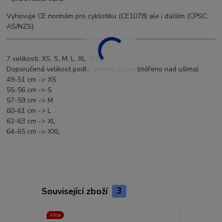
Vyhovuje CE normám pro cyklistiku (CE1078) ale i dalším (CPSC,
AS/NZS).
7 velikosti: XS, S, M, L, XL, XXL.
Doporučená velikost podle obvodu hlavy (měřeno nad ušima)
49-51 cm -> XS
55-56 cm -> S
57-59 cm -> M
60-61 cm -> L
62-63 cm -> XL
64-65 cm -> XXL
Související zboží
3
Akce
TOP produkt