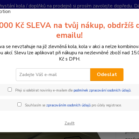
hystání kola / doplňků na prodejně si prosím zavolejte dopředu. 
í podmínky
Kontakty
Reklamace
Ochrana soukromí
Články
000 Kč SLEVA na tvůj nákup, obdržíš 
Nevíte
emailu!
Hledat
+420
PO-PÁ 
va se nevztahuje na již zlevněná kola, kola v akci a nelze kombinov
ou akcí. Slevu lze aplikovat při nákupu na nezlevněné zboží nad 15
Kč s DPH.
oplňky a helmy
Cyklistické helmy
Integrální helmy
7IDP - SEV
Odeslat
P - SEVEN HELMA M1 ARMY GR
Přeji si odebírat novinky e-mailem dle
podmínek zpracování osobních údajů
.
Akce
Inte
Souhlasím se
zpracováním osobních údajů
pro účely registrace.
M1 - L
Zavřít
dražší
přitom