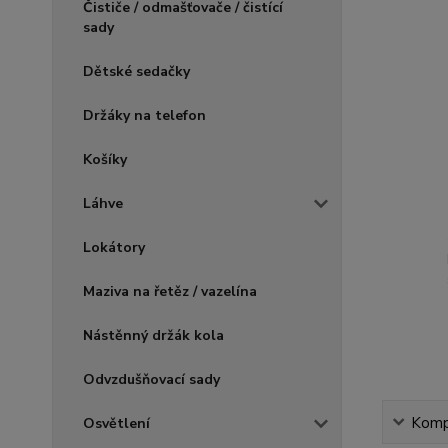
Čističe / odmašťovače / čistící
sady
Dětské sedačky
Držáky na telefon
Košíky
Láhve
Lokátory
Maziva na řetěz / vazelína
Nástěnný držák kola
Odvzdušňovací sady
Kompl
Osvětlení