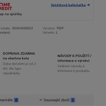
Splátková kalkulačka
up na splátky
roduktu:
00434300023
Výrobce:
7IDP
zelená
Varianta:
L
DOPRAVA ZDARMA
NÁVODY K POUŽITÍ /
na všechna kola
informace o výrobci
Doba doručení je od 2
Veškeré návody a
dní, dle typu
informace k produktu.
objednávky
mentáře
0
Související zboží
1