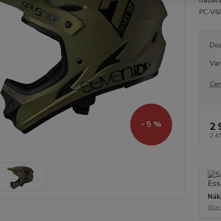
nasáva
PC-V6/ 
Dos
Var
Cen
- 5 %
2 
2 4
Nák
Více