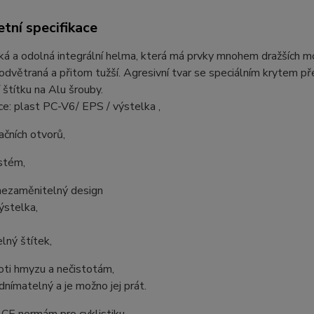
tní specifikace
á a odolná integrální helma, která má prvky mnohem dražších mod
odvětraná a přitom tužší. Agresivní tvar se speciálním krytem př
štítku na Alu šrouby.
e: plast PC-V6/ EPS / výstelka ,
ačních otvorů,
stém,
nezaměnitelný design
ýstelka,
lný štítek,
oti hmyzu a nečistotám,
dnímatelný a je možno jej prát.
 CE normám pro cyklistiku.