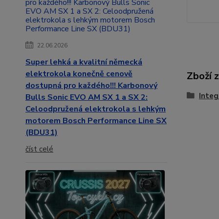
22.06.2026
Super lehká a kvalitní německá
elektrokola konečně cenově
Zboží 
dostupná pro každého!!! Karbonový
Integ
Bulls Sonic EVO AM SX 1 a SX 2:
Celoodpružená elektrokola s lehkým
motorem Bosch Performance Line SX
(BDU31)
číst celé