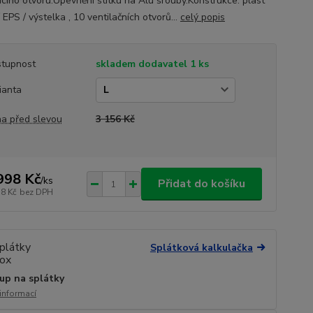
cího otvoru.Upevnění štítku na Alu šrouby.Konstrukce: plast
EPS / výstelka , 10 ventilačních otvorů...
celý popis
tupnost
skladem dodavatel 1 ks
ianta
a před slevou
3 156 Kč
998 Kč
/
ks
Přidat do košíku
78 Kč
bez DPH
Splátková kalkulačka
up na splátky
 informací