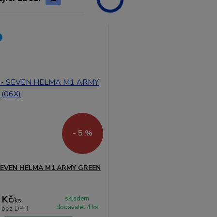
- 5 %
 SEVEN HELMA M1 ARMY GREEN
 Kč
skladem
/
ks
dodavatel 4 ks
č
bez DPH