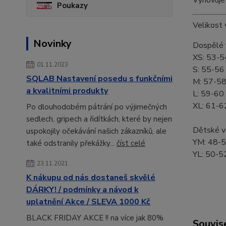
Poukazy
Velikost
Novinky
Dospělé v
XS: 53-
01.11.2023
S: 55-56
SQLAB Nastavení posedu s funkčními
M: 57-5
a kvalitními produkty
L: 59-60
XL: 61-6
Po dlouhodobém pátrání po výjimečných
sedlech, gripech a řidítkách, které by nejen
Dětské ve
uspokojily očekávání našich zákazníků, ale
YM: 48-
také odstranily překážky...
číst celé
YL: 50-5
23.11.2021
K nákupu od nás dostaneš skvělé
DÁRKY! / podmínky a návod k
uplatnění Akce / SLEVA 1000 Kč
BLACK FRIDAY AKCE !! na více jak 80%
Souvise