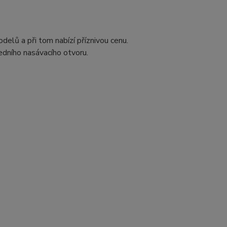
elů a při tom nabízí příznivou cenu.
edního nasávacího otvoru.