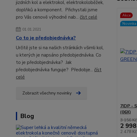
jizdních kol a elektrokol, elektrokoloběžek,
doplňků a komponent. Přichystali jsme
Akce
pro Vás cenově výhodné nab...
číst celé
Novinka
01.01.2021
Co to je předobjednávka?
Určitě jste si na našich stránkách všimli kol,
u kterých je napsáno předobjednávka. Co
to je předobjednávka? Jak
předobjednávka funguje? Předobje...
číst
celé
Zobrazit všechny novinky
7IDP -
(06X)
Blog
3 156 Kč
2 998
2 478 K