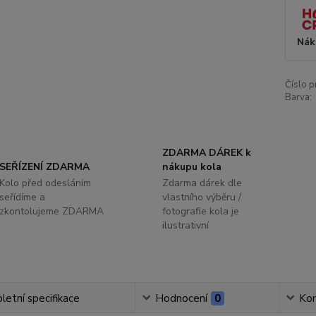
Nák
Číslo p
Barva:
ZDARMA DÁREK k
SEŘÍZENÍ ZDARMA
nákupu kola
Kolo před odesláním
Zdarma dárek dle
seřídíme a
vlastního výběru /
zkontolujeme ZDARMA
fotografie kola je
ilustrativní
etní specifikace
Hodnocení
0
Ko