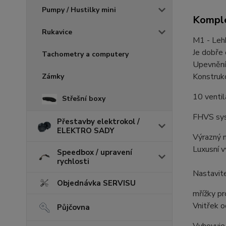
Pumpy / Hustilky mini
Komple
Rukavice
M1 - Lehk
Je dobře 
Tachometry a computery
Upevnění 
Konstrukc
Zámky
10 ventil
Střešní boxy
FHVS sy
Přestavby elektrokol /
ELEKTRO SADY
Výrazný 
Luxusní v
Speedbox / upravení
rychlosti
Nastavite
Objednávka SERVISU
mřížky pr
Vnitřek o
Půjčovna
Vyhovuje