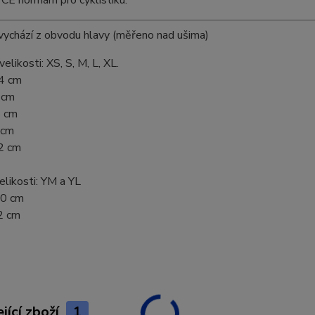
 vychází z obvodu hlavy (měřeno nad ušima)
elikosti: XS, S, M, L, XL.
54 cm
 cm
8 cm
 cm
2 cm
likosti: YM a YL
50 cm
2 cm
jící zboží
1