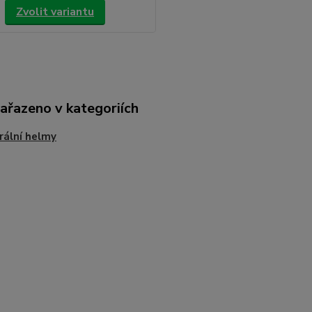
Zvolit variantu
zařazeno v kategoriích
rální helmy