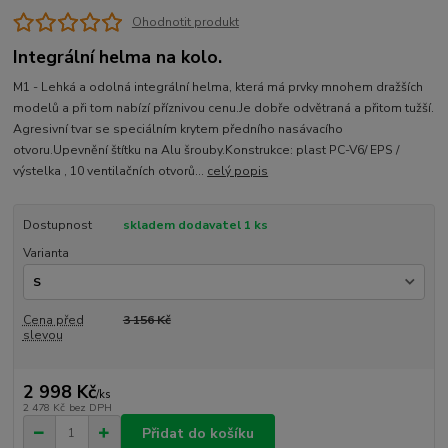
Ohodnotit produkt
Integrální helma na kolo.
M1 - Lehká a odolná integrální helma, která má prvky mnohem dražších
modelů a při tom nabízí příznivou cenu.Je dobře odvětraná a přitom tužší.
Agresivní tvar se speciálním krytem předního nasávacího
otvoru.Upevnění štítku na Alu šrouby.Konstrukce: plast PC-V6/ EPS /
výstelka , 10 ventilačních otvorů...
celý popis
Dostupnost
skladem dodavatel 1 ks
Varianta
Cena před
3 156 Kč
slevou
2 998 Kč
/
ks
2 478 Kč
bez DPH
Přidat do košíku