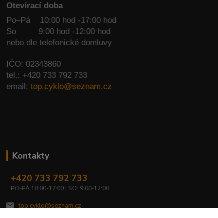
Otevírací doba
Po–Pá 10:00 hod -17:00 hod
So
9:00 hod -12:00 hod
nebo dle telefonické domluvy
IČO: 02343860
tel.: +420 733 792 733
email:
top.cyklo@seznam.cz
Kontakty
+420 733 792 733
PO-PÁ 10:00-17:00 | SO: 9:00-12:00
top.cyklo@seznam.cz