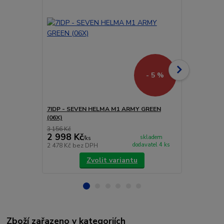
- 5 %
7IDP - SEVEN HELMA M1 ARMY GREEN
7IDP - SEVE
(06X)
3 156 Kč
3 156 Kč
2 998 Kč
2 998 Kč
skladem
/
ks
dodavatel 4 ks
2 478 Kč
bez DPH
2 478 Kč
bez
Zvolit variantu
Zboží zařazeno v kategoriích