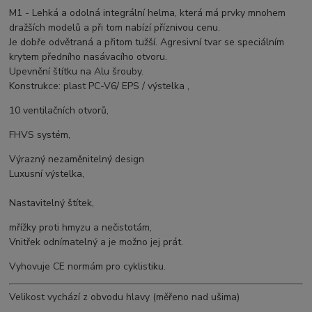
M1 - Lehká a odolná integrální helma, která má prvky mnohem
dražších modelů a při tom nabízí příznivou cenu.
Je dobře odvětraná a přitom tužší. Agresivní tvar se speciálním
krytem předního nasávacího otvoru.
Upevnění štítku na Alu šrouby.
Konstrukce: plast PC-V6/ EPS / výstelka ,
10 ventilačních otvorů,
FHVS systém,
Výrazný nezaměnitelný design
Luxusní výstelka,
Nastavitelný štítek,
mřížky proti hmyzu a nečistotám,
Vnitřek odnímatelný a je možno jej prát.
Vyhovuje CE normám pro cyklistiku.
Velikost vychází z obvodu hlavy (měřeno nad ušima)