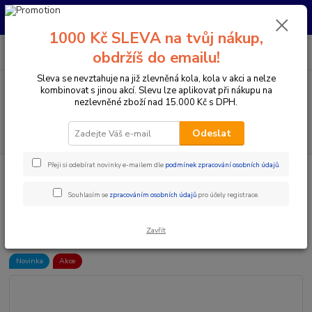
Pro nachystání kola / doplňků na prodejně si prosím zavolejte dopředu.
Děkujeme
1000 Kč SLEVA na tvůj nákup,
0
ks
+420 733 792 733
CZK
obdržíš do emailu!
za
0 Kč
PO-PÁ 10:00-17:00 | SO: 9:00-12:00
Sleva se nevztahuje na již zlevněná kola, kola v akci a nelze
kombinovat s jinou akcí. Slevu lze aplikovat při nákupu na
Menu
nezlevněné zboží nad 15.000 Kč s DPH.
Hledat
Odeslat
Přeji si odebírat novinky e-mailem dle
podmínek zpracování osobních údajů
.
Úvod
Doplňky a helmy
Cyklistické helmy
Integrální helmy
7IDP
- SEVEN HELMA M1 DIESEL BLUE (33)
Souhlasím se
zpracováním osobních údajů
pro účely registrace.
7IDP - SEVEN HELMA M1 DIESEL
BLUE (33)
Zavřít
Novinka
Akce