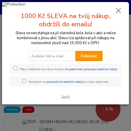
Pro nachystání kola / doplňků na prodejně si prosím zavolejte dopředu.
Děkujeme
1000 Kč SLEVA na tvůj nákup,
0
ks
+420 733 792 733
CZK
obdržíš do emailu!
za
0 Kč
PO-PÁ 10:00-17:00 | SO: 9:00-12:00
Sleva se nevztahuje na již zlevněná kola, kola v akci a nelze
kombinovat s jinou akcí. Slevu lze aplikovat při nákupu na
Menu
nezlevněné zboží nad 15.000 Kč s DPH.
Hledat
Odeslat
Přeji si odebírat novinky e-mailem dle
podmínek zpracování osobních údajů
.
Úvod
Doplňky a helmy
Cyklistické helmy
Integrální helmy
7IDP
- SEVEN HELMA M1 DIESEL BLUE (33)
Souhlasím se
zpracováním osobních údajů
pro účely registrace.
7IDP - SEVEN HELMA M1 DIESEL
BLUE (33)
Zavřít
- 5 %
Novinka
Akce