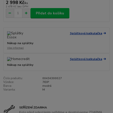
2 998 Kč
/
ks
2 478 Kč
bez DPH
Přidat do košíku
Splátková kalkulačka
Nákup na splátky
Více informací
Splátková kalkulačka
Nákup na splátky
Číslo produktu:
00434300027
Výrobce:
7IDP
Barva:
modrá
Varianta:
M
SEŘÍZENÍ ZDARMA
Kolo před odesláním seřídíme a zkontolujeme ZDARMA