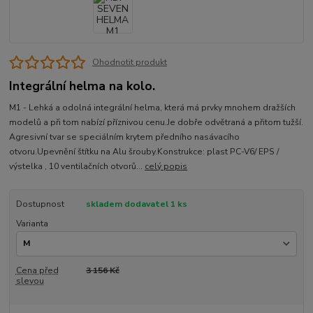
Ohodnotit produkt
Integrální helma na kolo.
M1 - Lehká a odolná integrální helma, která má prvky mnohem dražších
modelů a při tom nabízí příznivou cenu.Je dobře odvětraná a přitom tužší.
Agresivní tvar se speciálním krytem předního nasávacího
otvoru.Upevnění štítku na Alu šrouby.Konstrukce: plast PC-V6/ EPS /
výstelka , 10 ventilačních otvorů...
celý popis
Dostupnost
skladem dodavatel 1 ks
Varianta
Cena před
3 156 Kč
slevou