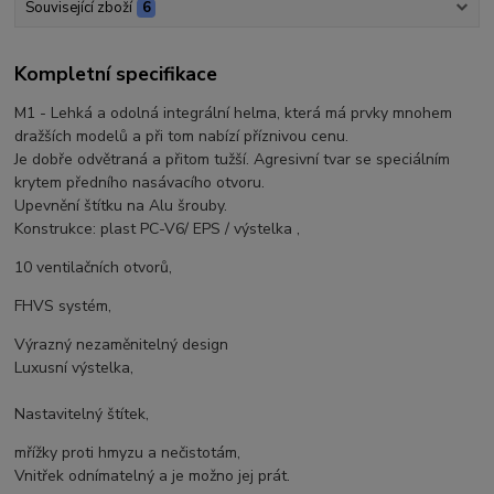
Související zboží
6
Kompletní specifikace
M1 - Lehká a odolná integrální helma, která má prvky mnohem
dražších modelů a při tom nabízí příznivou cenu.
Je dobře odvětraná a přitom tužší. Agresivní tvar se speciálním
krytem předního nasávacího otvoru.
Upevnění štítku na Alu šrouby.
Konstrukce: plast PC-V6/ EPS / výstelka ,
10 ventilačních otvorů,
FHVS systém,
Výrazný nezaměnitelný design
Luxusní výstelka,
Nastavitelný štítek,
mřížky proti hmyzu a nečistotám,
Vnitřek odnímatelný a je možno jej prát.