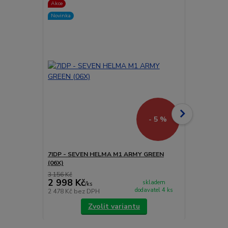
Akce
Akce
Novinka
Novinka
- 5 %
7IDP - SEVEN HELMA M1 ARMY GREEN
7IDP - SEVE
(06X)
3 156 Kč
3 156 Kč
2 998 Kč
2 998 Kč
skladem
/
ks
dodavatel 4 ks
2 478 Kč
bez DPH
2 478 Kč
bez
Zvolit variantu