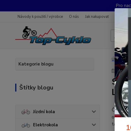
Pro nac
Návody k použití / výrobce
O nás
Jak nakupovat
Obchodn
Úvod
Č
Kategorie blogu
10
.
10
.
SUPE
Štítky blogu
Line
Česká zna
Jízdní kola
odpružen
takové el
Elektrokola
1