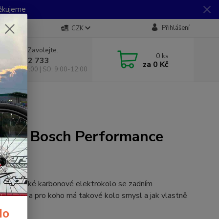
Děkujeme
Přihlášení
CZK
 si rady? Zavolejte.
0
ks
 733 792 733
za
0 Kč
10:00-17:00 | SO: 9:00-12:00
 SX
tí na Bosch Performance
abídce lehké karbonové elektrokolo se zadním
to zda a pro koho má takové kolo smysl a jak vlastně
do