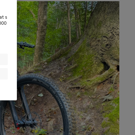
at s
.000