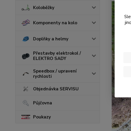
Koloběžky
Sle
jin
Komponenty na kolo
Doplňky a helmy
Přestavby elektrokol /
ELEKTRO SADY
Speedbox / upravení
rychlosti
Objednávka SERVISU
Půjčovna
Poukazy