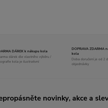
DOPRAVA ZDARMA na
ARMA DÁREK k nákupu kola
kola
arma dárek dle vlastního výběru /
Doba doručení je od 2 d
tografie kola je ilustrativní
objednávky
epropásněte novinky, akce a slev