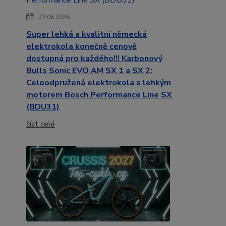
22.06.2026
Super lehká a kvalitní německá
elektrokola konečně cenově
dostupná pro každého!!! Karbonový
Bulls Sonic EVO AM SX 1 a SX 2:
Celoodpružená elektrokola s lehkým
motorem Bosch Performance Line SX
(BDU31)
číst celé