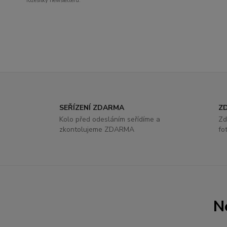
rozesílky newsletteru.
SEŘÍZENÍ ZDARMA
ZD
Kolo před odesláním seřídíme a
Zd
zkontolujeme ZDARMA
fo
N