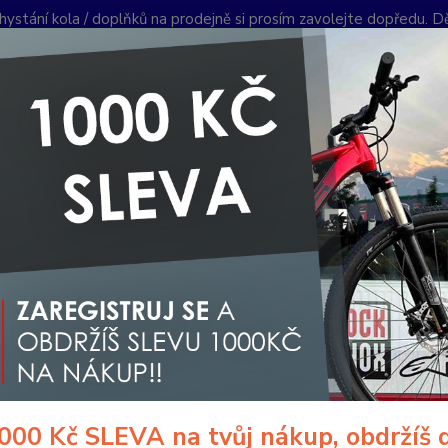
hystání kola / doplňků na prodejně si prosím zavolejte dopředu. 
í podmínky
Kontakty
Reklamace
Ochrana soukromí
Články
Nevíte
Hledat
+420
PO-PÁ 
lánky
SUPERIOR iXF 9.7 Fascinace Lehkostí na Bosch Performance Line
2024
RIOR iXF 9.7 Fascinace Lehkos
 SX
čka Superior, je aktuálně jedinou českou značkou, která má v n
ím a novým motorem Bosch performance line SX. Podíváme se na 
ektrokolo s váhou pouze 18 Kg jezdí.
000 Kč SLEVA na tvůj nákup, obdržíš 