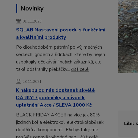
Novinky
01.11.2023
SQLAB Nastavení posedu s funkčními
a kvalitními produkty
Po dlouhodobém pátrání po výjimečných
sedlech, gripech a řidítkách, které by nejen
uspokojily očekávání našich zákazníků, ale
také odstranily překážky...
číst celé
23.11.2021
K nákupu od nás dostaneš skvělé
DÁRKY! / podmínky a návod k
uplatnění Akce / SLEVA 1000 Kč
BLACK FRIDAY AKCE !! na více jak 80%
jizdních kol a elektrokol, elektrokoloběžek,
Líbil 
doplňků a komponent. Přichystali jsme
pro Vás cenově výhodné nab...
číst celé