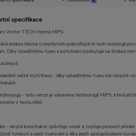
etní specifikace
Hodnocení
0
Ko
tní specifikace
ars Vector TECH Helma MIPS -
nální enduro helma s množstvím pokročilých hi tech technogií 
rs. Díky vyladěnému tvaru a konstrukci poskytuje na Enduro hel
lastnosti
dardně velké krytí hlavy - díky vyladěnému tvaru má výrazně vyšší
tranách.
chnology - tato verze je vybavena technologií MIPS, která ještě v
znete v textu níže)
 rám - skrytá konstrukce zpěvňuje celek a zvyšuje pevnost přední
různé tvrdosti a jejich tvarování a díky jejich spolupůsobení rozv