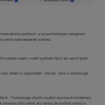
mentáře
0
Související zboží
2
pro maximální bezpečnost a nezaměnitelným designem
mu velmi nadstandardní ochranu.
 ochranu nejen v zadní a přední části, ale oproti jiným
íce chrání to nejcennější - mozek. (více o technologii
 části - Technologie chytře využívá vlastnosti kombinace
ádí výraznou část přímé síly nárazu do bočních směrů a