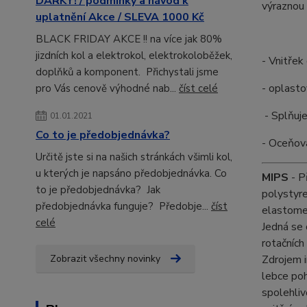
DÁRKY! / podmínky a návod k
výraznou 
uplatnění Akce / SLEVA 1000 Kč
BLACK FRIDAY AKCE !! na více jak 80%
jizdních kol a elektrokol, elektrokoloběžek,
- Vnitřek
doplňků a komponent. Přichystali jsme
- oplasto
pro Vás cenově výhodné nab...
číst celé
- Splňuje
01.01.2021
Co to je předobjednávka?
- Oceňov
Určitě jste si na našich stránkách všimli kol,
u kterých je napsáno předobjednávka. Co
MIPS
- P
to je předobjednávka? Jak
polystyre
předobjednávka funguje? Předobje...
číst
elastomer
celé
Jedná se 
rotačních
Zobrazit všechny novinky
Zdrojem 
lebce poh
spolehliv