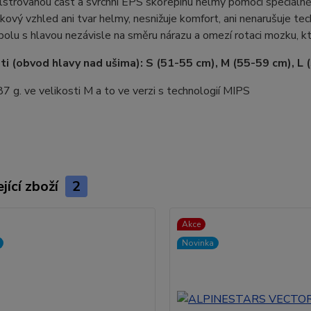
olstrovanou část a svrchní EPS skořepinu helmy pomocí speciáln
lkový vzhled ani tvar helmy, nesnižuje komfort, ani nenarušuje t
olu s hlavou nezávisle na směru nárazu a omezí rotaci mozku, 
sti (obvod hlavy nad ušima): S (51-55 cm), M (55-59 cm), L 
87 g. ve velikosti M a to ve verzi s technologií MIPS
jící zboží
2
Akce
Novinka