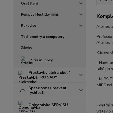
Kompl
Osvětlení
Pumpy / Hustilky mini
Komple
Rukavice
Alpinest
Profesio
Tachometry a computery
Alpinesta
Zámky
Klíčové v
Střešní boxy
- Nadstan
také po s
Přestavby elektrokol /
ELEKTRO SADY
- MIPS Te
MIPS nale
Speedbox / upravení
rychlosti
Objednávka SERVISU
- vnitřní
vrstev o 