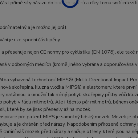
část přímé síly nárazu do bočních směrů a díky tomu sníží intezit
 odnímatelný a je možno jej prát.
vání je i ze spodní části pěny
 a přesahuje nejen CE normy pro cyklistiku (EN 1078), ale také
aná v odborných médiích (kromě jiného vybrána a doporučována 
řilba vybavená technologií MIPS® (Multi-Directional Impact Prot
nová skořepina, kluzná vložka MIPS® a elastomery, které první d
y natáhnou, a umožní tak mírný pohyb skořepiny přilby vůči kluzn
o pohyb v řádu milimetrů. Ale i těchto pár milimetrů, během oněc
 sil, které by se jinak přenesly až na mozek.
inspirace pro patent MIPS je samotný lidský mozek. Mozek je 
ybuje a je chráněn před nárazy. Napodobením přirozené ochrany 
ě chrání váš mozek před nárazy a snižuje otřesy, které jsou na n