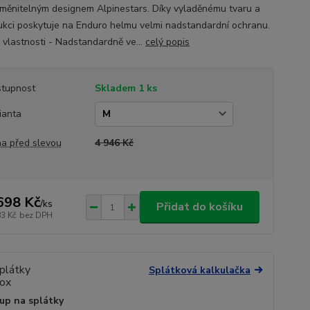
měnitelným designem Alpinestars. Díky vyladěnému tvaru a
ukci poskytuje na Enduro helmu velmi nadstandardní ochranu.
é vlastnosti - Nadstandardně ve...
celý popis
tupnost
Skladem 1 ks
ianta
a před slevou
4 946 Kč
698 Kč
/
ks
Přidat do košíku
83 Kč
bez DPH
Splátková kalkulačka
up na splátky