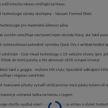
 sníží intezitu nárazu směřující na hlavu.
á technologie výroby skořepiny - Vacuum Formed Shell
 technologie pro maximální účinnost pěny
Dial systém umožňuje nastavení nejen obvodu hlavy, ale také polo
é rychleschnoucí pohodlné výstelky Quick Dry s antibakteriální ú
 odvětrání - Cool Head technology s 19 velkými otvory. (pro je
štítek do horní polohy a tím akrivovat větší vstupní otvory)
bilní také s goggle - brýlemi MX stylu. Speciálně odklápěcí štíte
ožňuje i regulaci odvětrání.
ně tvarované přezky vytváří větší prostor mezi pásky kolem uší 
í balení je ochranná taška na helmu s logem
ogie chytře využívá vlastnosti kombinace vrstev o různé tvrdosti a