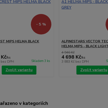
- 5 %
EST MIPS HELMA BLACK
ALPINESTARS VECTOR TEC
HELMA MIPS - BLACK LIGH
4 946 Kč
 Kč
4 698 Kč
/
ks
/
ks
Skladem 3 ks
S
č
bez DPH
3 883 Kč
bez DPH
Zvolit variantu
Zvolit variantu
zařazeno v kategoriích