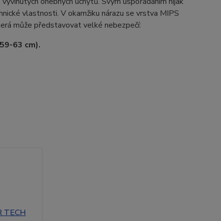
ě vyvinutých ohebných úchytů. Svým uspořádáním nijak
echnické vlastnosti. V okamžiku nárazu se vrstva MIPS
která může představovat velké nebezpečí:
(59-63 cm).