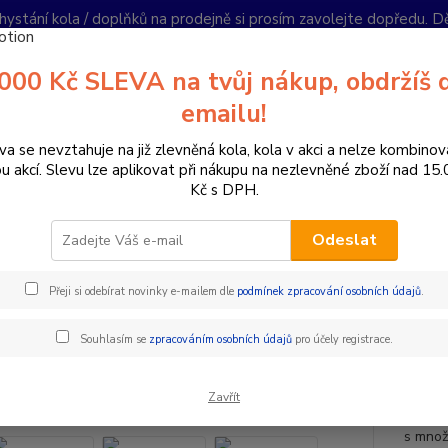
hystání kola / doplňků na prodejně si prosím zavolejte dopředu. 
í podmínky
Kontakty
Reklamace
Ochrana soukromí
Články
000 Kč SLEVA na tvůj nákup, obdržíš 
Nevíte
emailu!
Hledat
+420
PO-PÁ 
va se nevztahuje na již zlevněná kola, kola v akci a nelze kombinov
ou akcí. Slevu lze aplikovat při nákupu na nezlevněné zboží nad 15
Kč s DPH.
oplňky a helmy
Cyklistické helmy
Otevřené helmy
ALPINESTAR
Odeslat
INESTARS VECTOR TECH A1 HE
Y
Přeji si odebírat novinky e-mailem dle
podmínek zpracování osobních údajů
.
Akce
Souhlasím se
zpracováním osobních údajů
pro účely registrace.
- 5 %
Helm
Zavřít
Alpine
s množ