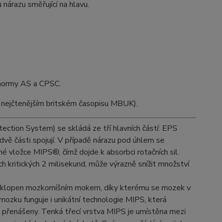
u nárazu směřující na hlavu.
 normy AS a CPSC.
v nejčtenějším britském časopisu MBUK).
ection System) se skládá ze tří hlavních částí: EPS
vě části spojují. V případě nárazu pod úhlem se
é vložce MIPS®, čímž dojde k absorbci rotačních sil.
h kritických 2 milisekund, může výrazně snížit množství
obklopen mozkomíšním mokem, díky kterému se mozek v
mozku funguje i unikátní technologie MIPS, která
ěj přenášeny. Tenká třecí vrstva MIPS je umístěna mezi