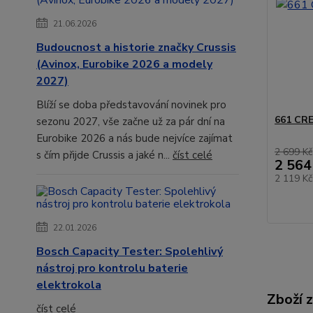
21.06.2026
Budoucnost a historie značky Crussis
(Avinox, Eurobike 2026 a modely
2027)
Blíží se doba představování novinek pro
661 CR
sezonu 2027, vše začne už za pár dní na
Eurobike 2026 a nás bude nejvíce zajímat
2 699 Kč
s čím přijde Crussis a jaké n...
číst celé
2 564
2 119 K
22.01.2026
Bosch Capacity Tester: Spolehlivý
nástroj pro kontrolu baterie
elektrokola
Zboží 
číst celé