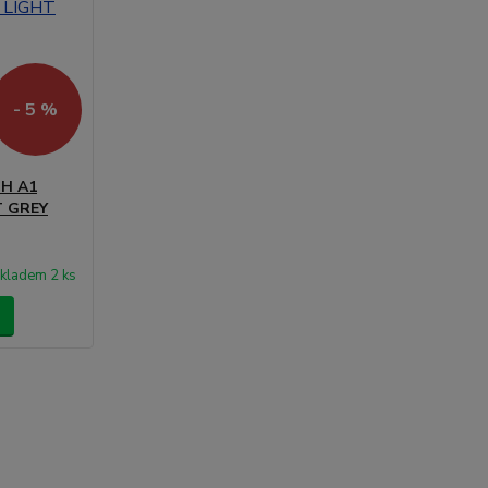
- 5 %
H A1
T GREY
kladem 2 ks