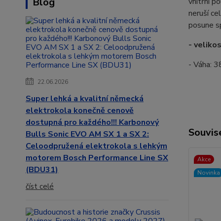
Blog
vnitřní p
neruší ce
posune sp
- veliko
- Váha: 3
22.06.2026
Super lehká a kvalitní německá
elektrokola konečně cenově
dostupná pro každého!!! Karbonový
Souvise
Bulls Sonic EVO AM SX 1 a SX 2:
Celoodpružená elektrokola s lehkým
motorem Bosch Performance Line SX
Akce
(BDU31)
Novinka
číst celé