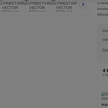
a neza
konstr
Klíčov
Dos
Var
Cen
4 
3 8
Nák