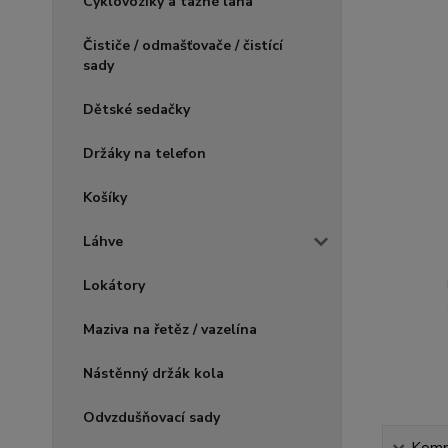
Cyklovozíky a tažné lana
Čističe / odmašťovače / čistící
sady
Dětské sedačky
Držáky na telefon
Košíky
Láhve
Lokátory
Maziva na řetěz / vazelína
Nástěnný držák kola
Odvzdušňovací sady