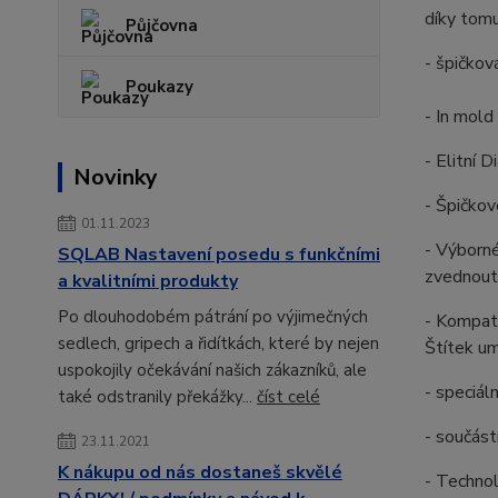
díky tomu
Půjčovna
- špičkov
Poukazy
- In mold
- Elitní 
Novinky
- Špičkov
01.11.2023
- Výborné
SQLAB Nastavení posedu s funkčními
zvednout 
a kvalitními produkty
Po dlouhodobém pátrání po výjimečných
- Kompati
sedlech, gripech a řidítkách, které by nejen
Štítek um
uspokojily očekávání našich zákazníků, ale
- speciál
také odstranily překážky...
číst celé
- součást
23.11.2021
K nákupu od nás dostaneš skvělé
- Technol