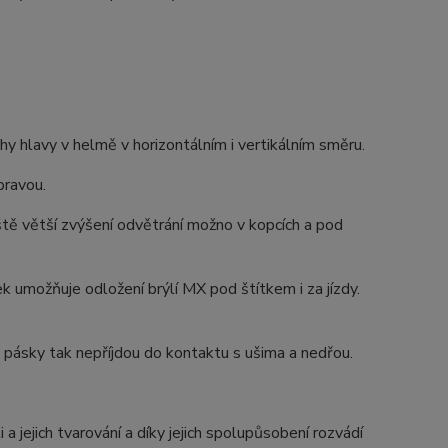
hy hlavy v helmě v horizontálním i vertikálním směru.
pravou.
ště větší zvýšení odvětrání možno v kopcích a pod
k umožňuje odložení brýlí MX pod štítkem i za jízdy.
a pásky tak nepříjdou do kontaktu s ušima a nedřou.
 jejich tvarování a díky jejich spolupůsobení rozvádí