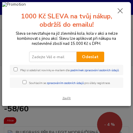
Pro nachystání kola / doplňků na prodejně si prosím zavolejte dopředu.
Děkujeme
1000 Kč SLEVA na tvůj nákup,
0
ks
+420 733 792 733
CZK
obdržíš do emailu!
za
0 Kč
PO-PÁ 10:00-17:00 | SO: 9:00-12:00
Sleva se nevztahuje na již zlevněná kola, kola v akci a nelze
kombinovat s jinou akcí. Slevu lze aplikovat při nákupu na
Menu
nezlevněné zboží nad 15.000 Kč s DPH.
Hledat
Odeslat
Přeji si odebírat novinky e-mailem dle
podmínek zpracování osobních údajů
.
Úvod
Doplňky a helmy
Cyklistické helmy
Integrální helmy
BLUEGRASS PŘILBA LEGIT MODRÁ/ČERNÁ METALICKÁ -58/60
Souhlasím se
zpracováním osobních údajů
pro účely registrace.
BLUEGRASS PŘILBA LEGIT
MODRÁ/ČERNÁ METALICKÁ
Zavřít
-58/60
Akce
- 4 %