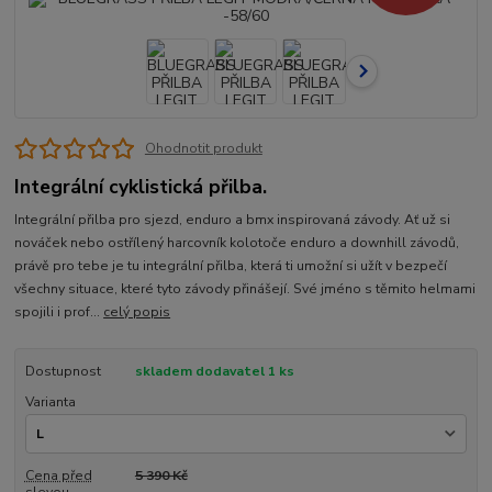
Ohodnotit produkt
Integrální cyklistická přilba.
Integrální přilba pro sjezd, enduro a bmx inspirovaná závody. Ať už si
nováček nebo ostřílený harcovník kolotoče enduro a downhill závodů,
právě pro tebe je tu integrální přilba, která ti umožní si užít v bezpečí
všechny situace, které tyto závody přinášejí. Své jméno s těmito helmami
spojili i prof...
celý popis
Dostupnost
skladem dodavatel 1 ks
Varianta
Cena před
5 390 Kč