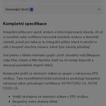
Související zboží
4
Kompletní specifikace
Integrální přilba pro sjezd, enduro a bmx inspirovaná závody. Ať už
si nováček nebo ostřílený harcovník kolotoče enduro a downhill
závodů, právě pro tebe je tu integrální přilba, která ti umožní si
užít v bezpečí všechny situace, které tyto závody přinášejí.
Své jméno s těmito helmami spojili i profi závodníci naší Bikeporn
stáje Max Adami a Miki Nevrkla, kteří na ně nedají dopustit a
obsazují pravidelně stupně vítězů.
Kompozitní plášť ze skelných vláken je spojen s nárazovou EPS
vložkou. Tato neuvěřitelně lehká konstrukce poskytuje bezpečný
nárazový výkon přesahující certifikace ASTM F1952-15, ASTM
F2032-15.
Vnější skořepina ze skelných vláken s EPS vložkou
Bezpečný, extra ohebný štítek