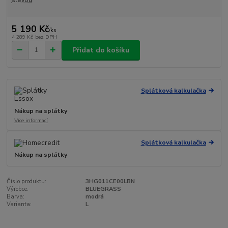
slevou
5 190 Kč
/
ks
4 289 Kč
bez DPH
Přidat do košíku
Splátková kalkulačka
Nákup na splátky
Více informací
Splátková kalkulačka
Nákup na splátky
Číslo produktu:
3HG011CE00LBN
Výrobce:
BLUEGRASS
Barva:
modrá
Varianta:
L