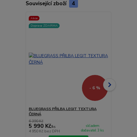
Související zboží
4
Akce
Akce
Doprava ZDARMA
Doprava ZD
- 6 %
BLUEGRASS PŘILBA LEGIT TEXTURA
BLUEGRASS 
ČERNÁ
ČERVENÁ M
6 390 Kč
5 390 Kč
5 990 Kč
5 190 Kč
skladem
/
ks
dodavatel 3 ks
4 950 Kč
bez DPH
4 289 Kč
bez