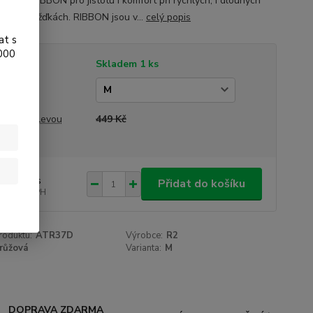
izovat RIBBON pro jistotu i komfort při rychlých, i dlouhých
ch či vyjížďkách. RIBBON jsou v...
celý popis
at s
.000
tupnost
Skladem 1 ks
ianta
a před slevou
449 Kč
5 Kč
/
ks
Přidat do košíku
 Kč
bez DPH
roduktu:
ATR37D
Výrobce:
R2
růžová
Varianta:
M
DOPRAVA ZDARMA