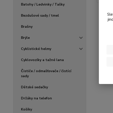
Batohy / Ledvinky / Tašky
Sle
Bezdušové sady / tmel
jin
Brašny
Brýle
Cyklistické helmy
Cyklovozíky a tažné lana
Čističe / odmašťovače / čistící
sady
Dětské sedačky
Držáky na telefon
Košíky