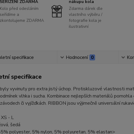
SEŘÍZENÍ ZDARMA
nákupu kola
Kolo před odesláním
Zdarma dárek dle
seřídíme a
vlastního výběru /
zkontolujeme ZDARMA
fotografie kola je
ilustrativní
etní specifikace
Hodnocení
0
Ko
tní specifikace
ly vyvinuty pro extra jistý úchop. Protiskluzové vlastnosti mate
odmínek vlhka i sucha. Kombinace nejlepších materiálů pomohla o
závodech či vyjížďkách. RIBBON jsou výjimečně universální rukavi
 XS - L
žová, šedá
 85% polyester, 5% nylon, 5% polyuretan, 5% elastan>