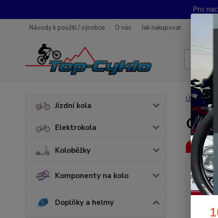
Pro nac
Návody k použití / výrobce
O nás
Jak nakupovat
Obchodn
Úvod
D
Jízdní kola
CYK
Elektrokola
Akce
Koloběžky
Komponenty na kolo
Doplňky a helmy
1