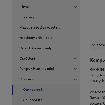
Láhve
Lokátory
Maziva na řetěz / vazelína
Nástěnný držák kola
Kompl
Odvzdušňovací sady
Osvětlení
Komple
Pumpy / Hustilky mini
RIBBON by
různých p
Rukavice
dlouhých 
Krátkoprsté
Velikosti:
Barva: rů
Dlouhoprsté
Složení: