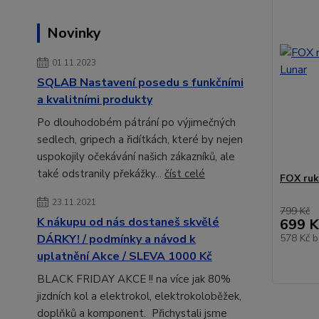
Novinky
01.11.2023
SQLAB Nastavení posedu s funkčními
a kvalitními produkty
Po dlouhodobém pátrání po výjimečných
sedlech, gripech a řidítkách, které by nejen
uspokojily očekávání našich zákazníků, ale
také odstranily překážky...
číst celé
FOX ruk
23.11.2021
799 Kč
K nákupu od nás dostaneš skvělé
699 K
578 Kč
b
DÁRKY! / podmínky a návod k
uplatnění Akce / SLEVA 1000 Kč
BLACK FRIDAY AKCE !! na více jak 80%
jizdních kol a elektrokol, elektrokoloběžek,
doplňků a komponent. Přichystali jsme