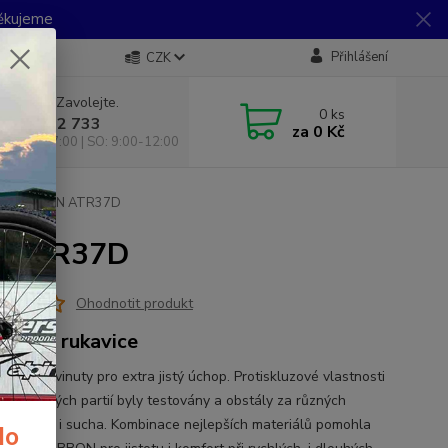
Děkujeme
Přihlášení
CZK
 si rady? Zavolejte.
0
ks
 733 792 733
za
0 Kč
10:00-17:00 | SO: 9:00-12:00
 R2 RIBBON ATR37D
N ATR37D
Ohodnotit produkt
istické rukavice
 byly vyvinuty pro extra jistý úchop. Protiskluzové vlastnosti
lů klíčových partií byly testovány a obstály za různých
ek vlhka i sucha. Kombinace nejlepších materiálů pomohla
do