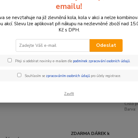
optimal
emailu!
závode
va se nevztahuje na již zlevněná kola, kola v akci a nelze kombinov
ou akcí. Slevu lze aplikovat při nákupu na nezlevněné zboží nad 15
Dos
Kč s DPH.
Var
Odeslat
Cen
Přeji si odebírat novinky e-mailem dle
podmínek zpracování osobních údajů
.
Souhlasím se
zpracováním osobních údajů
pro účely registrace.
35
293
Zavřít
Číslo p
Barva:
ZDARMA DÁREK k