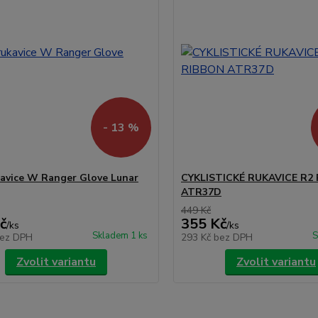
- 13 %
avice W Ranger Glove Lunar
CYKLISTICKÉ RUKAVICE R2
ATR37D
449 Kč
č
355 Kč
/
ks
/
ks
Skladem 1 ks
S
ez DPH
293 Kč
bez DPH
Zvolit variantu
Zvolit variantu