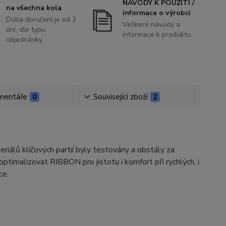
NÁVODY K POUŽITÍ /
na všechna kola
informace o výrobci
Doba doručení je od 2
Veškeré návody a
dní, dle typu
informace k produktu.
objednávky
mentáře
0
Související zboží
2
riálů klíčových partií byly testovány a obstály za
ptimalizovat RIBBON pro jistotu i komfort při rychlých, i
ce.