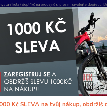
hystání kola / doplňků na prodejně si prosím zavolejte dopředu. 
í podmínky
Kontakty
Reklamace
Ochrana soukromí
Články
Nevíte
Hledat
+420
PO-PÁ 
oplňky a helmy
Rukavice
Krátkoprsté
CYKLISTICKÉ RUKAVICE
LISTICKÉ RUKAVICE R2 RIBBO
- 21 %
Cykl
RIBBON
materiá
podmín
000 Kč SLEVA na tvůj nákup, obdržíš 