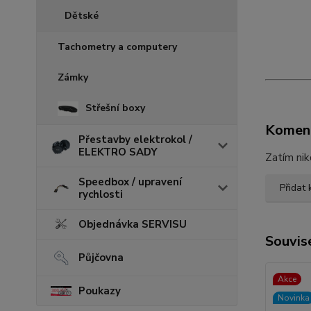
Dětské
Tachometry a computery
Zámky
Střešní boxy
Komen
Přestavby elektrokol /
ELEKTRO SADY
Zatím nik
Speedbox / upravení
Přidat
rychlosti
Objednávka SERVISU
Souvise
Půjčovna
Akce
Poukazy
Novinka