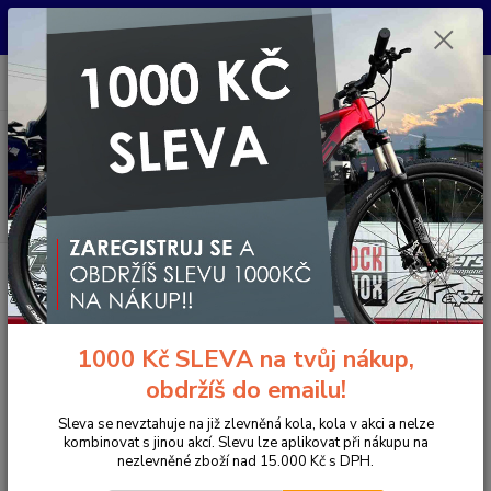
Pro nachystání kola / doplňků na prodejně si prosím zavolejte dopředu.
Děkujeme
0
ks
+420 733 792 733
CZK
za
0 Kč
PO-PÁ 10:00-17:00 | SO: 9:00-12:00
Menu
Hledat
Úvod
Komponenty na kolo
Rámy
MTB rámy pevné
DARTMOOR TWO6PLAYER PRO RÁM - GREEN OLIVE
DARTMOOR TWO6PLAYER PRO
1000 Kč SLEVA na tvůj nákup,
RÁM - GREEN OLIVE
obdržíš do emailu!
- 5 %
Akce
Sleva se nevztahuje na již zlevněná kola, kola v akci a nelze
kombinovat s jinou akcí. Slevu lze aplikovat při nákupu na
nezlevněné zboží nad 15.000 Kč s DPH.