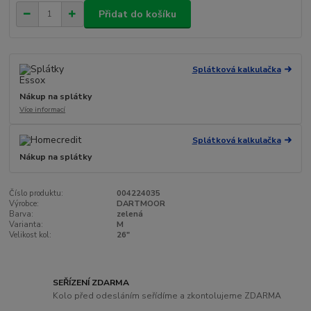
Přidat do košíku
Splátková kalkulačka
Nákup na splátky
Více informací
Splátková kalkulačka
Nákup na splátky
Číslo produktu:
004224035
Výrobce:
DARTMOOR
Barva:
zelená
Varianta:
M
Velikost kol:
26"
SEŘÍZENÍ ZDARMA
Kolo před odesláním seřídíme a zkontolujeme ZDARMA