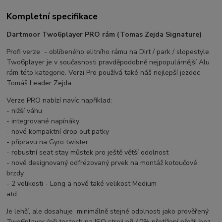
Kompletní specifikace
Dartmoor Two6player PRO rám (Tomas Zejda Signature)
Profi verze - oblíbeného elitního rámu na Dirt / park / slopestyle.
Two6player je v současnosti pravděpodobně nejpopulárnější Alu
rám této kategorie. Verzi Pro používá také náš nejlepší jezdec
Tomáš Leader Zejda.
Verze PRO nabízí navíc například:
- nižší váhu
- integrované napínáky
- nové kompaktní drop out patky
- přípravu na Gyro twister
- robustní seat stay můstek pro ještě větší odolnost
- nově designovaný odfrézovaný prvek na montáž kotoučové
brzdy
- 2 velikosti - Long a nově také velikost Medium
atd.
Je lehčí, ale dosahuje minimálně stejné odolnosti jako prověřený
Two6player (při testech na ISO stroji při 40% přetížení přežil bez