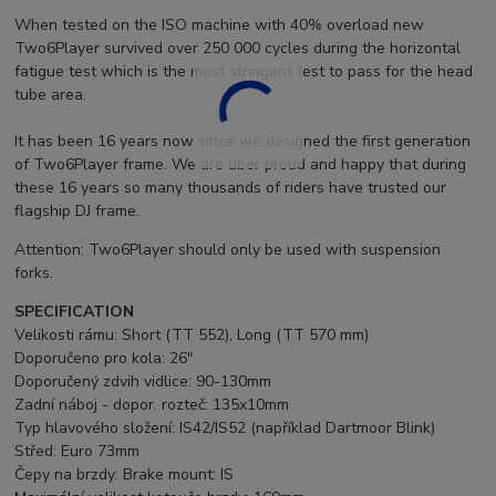
When tested on the ISO machine with 40% overload new
Two6Player survived over 250 000 cycles during the horizontal
fatigue test which is the most stringent test to pass for the head
tube area.
It has been 16 years now since we designed the first generation
of Two6Player frame. We are uber proud and happy that during
these 16 years so many thousands of riders have trusted our
flagship DJ frame.
Attention: Two6Player should only be used with suspension
forks.
SPECIFICATION
Velikosti rámu: Short (TT 552), Long (TT 570 mm)
Doporučeno pro kola: 26"
Doporučený zdvih vidlice: 90-130mm
Zadní náboj - dopor. rozteč: 135x10mm
Typ hlavového složení: IS42/IS52 (například Dartmoor Blink)
Střed: Euro 73mm
Čepy na brzdy: Brake mount: IS