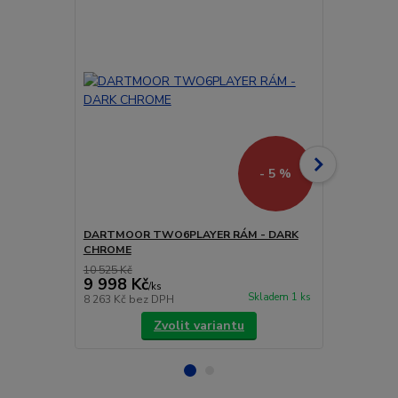
- 5 %
DARTMOOR TWO6PLAYER RÁM - DARK
DARTMOOR 
CHROME
GREEN OLIV
10 525 Kč
11 578 Kč
9 998 Kč
10 999 
/
ks
Skladem 1 ks
8 263 Kč
bez DPH
9 090 Kč
bez
Zvolit variantu