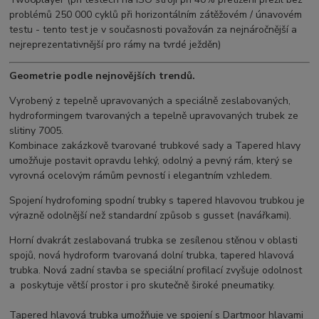
problémů 250 000 cyklů při horizontálním zátěžovém / únavovém
testu - tento test je v současnosti považován za nejnáročnější a
nejreprezentativnější pro rámy na tvrdé ježděn)
Geometrie podle nejnovějších trendů.
Vyrobený z tepelně upravovaných a speciálně zeslabovaných,
hydroformingem tvarovaných a tepelně upravovaných trubek ze
slitiny 7005.
Kombinace zakázkově tvarované trubkové sady a Tapered hlavy
umožňuje postavit opravdu lehký, odolný a pevný rám, který se
vyrovná ocelovým rámům pevností i elegantním vzhledem.
Spojení hydrofoming spodní trubky s tapered hlavovou trubkou je
výrazně odolnější než standardní způsob s gusset (navářkami).
Horní dvakrát zeslabovaná trubka se zesílenou stěnou v oblasti
spojů, nová hydroform tvarovaná dolní trubka, tapered hlavová
trubka. Nová zadní stavba se speciální profilací zvyšuje odolnost
a poskytuje větší prostor i pro skutečně široké pneumatiky.
Tapered hlavová trubka umožňuje ve spojení s Dartmoor hlavami