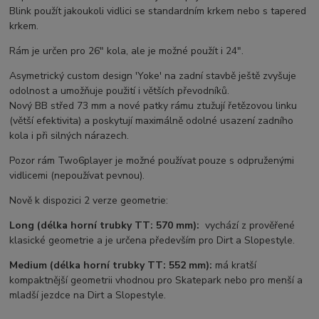
Blink použít jakoukoli vidlici se standardním krkem nebo s tapered
krkem.
Rám je určen pro 26" kola, ale je možné použít i 24".
Asymetrický custom design 'Yoke' na zadní stavbě ještě zvyšuje
odolnost a umožňuje použití i větších převodníků.
Nový BB střed 73 mm a nové patky rámu ztužují řetězovou linku
(větší efektivita) a poskytují maximálně odolné usazení zadního
kola i při silných nárazech.
Pozor rám Two6player je možné používat pouze s odpruženými
vidlicemi (nepoužívat pevnou).
Nově k dispozici 2 verze geometrie:
Long (délka horní trubky TT: 570 mm):
vychází z prověřené
klasické geometrie a je určena především pro Dirt a Slopestyle.
Medium
(délka horní trubky TT: 552 mm):
má kratší
kompaktnější geometrii vhodnou pro Skatepark nebo pro menší a
mladší jezdce na Dirt a Slopestyle.