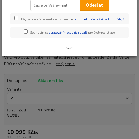
Odeslat
Přeji si odebírat novinky e-mailem dle
podmínek zpracování osobních údajů
.
Ohodnotit produkt
Souhlasím se
zpracováním osobních údajů
pro účely registrace.
Dartmoor Two6player PRO rám (Tomas Zejda Signature) Profi verze -
oblíbeného elitního rámu na Dirt / park / slopestyle. Two6player je
Zavřít
v současnosti pravděpodobně nejpopulárnější Alu rám této kategorie.
Verzi Pro používá také náš nejlepší jezdec Tomáš Leader Zejda. Verze
PRO nabízí navíc například:...
celý popis
Dostupnost
Skladem 1 ks
Varianta
Cena před
11 578 Kč
slevou
10 999 Kč
/
ks
9 090 Kč
bez DPH