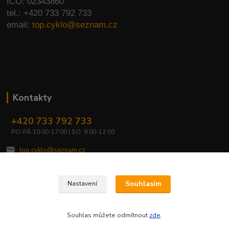
IČO: 02343860
tel.: +420 733 792 733
email:
top.cyklo@seznam.cz
Kontakty
+420 733 792 733
PO-PÁ 10:00-17:00 | SO: 9:00-12:00
top.cyklo@seznam.cz
Souhlasím
Nastavení
Souhlas můžete odmítnout
zde
.
Vytvořeno na
Eshop-rychle.cz