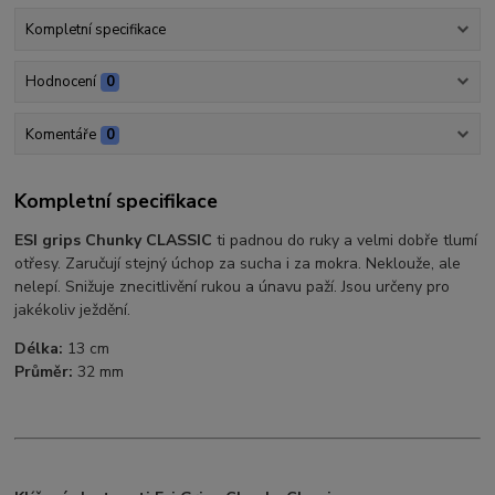
Kompletní specifikace
Hodnocení
0
Komentáře
0
Kompletní specifikace
ESI grips Chunky CLASSIC
ti padnou do ruky a velmi dobře tlumí
otřesy. Zaručují stejný úchop za sucha i za mokra. Neklouže, ale
nelepí. Snižuje znecitlivění rukou a únavu paží. Jsou určeny pro
jakékoliv ježdění.
Délka:
13 cm
Průměr:
32 mm