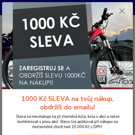
Pro nachystání kola / doplňků na prodejně si prosím zavolejte dopředu.
Děkujeme
0
ks
+420 733 792 733
CZK
za
0 Kč
PO-PÁ 10:00-17:00 | SO: 9:00-12:00
Menu
Hledat
Úvod
Komponenty na kolo
Gripy a omotávky
Gripy klasické / MTB
ESI grips Gripy Chunky CLASSIC, 60g
ESI grips Gripy Chunky CLASSIC,
1000 Kč SLEVA na tvůj nákup,
60g
obdržíš do emailu!
Akce
Sleva se nevztahuje na již zlevněná kola, kola v akci a nelze
kombinovat s jinou akcí. Slevu lze aplikovat při nákupu na
nezlevněné zboží nad 15.000 Kč s DPH.