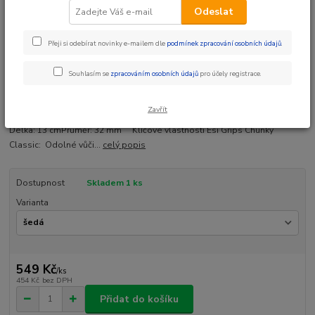
Odeslat
Přeji si odebírat novinky e-mailem dle
podmínek zpracování osobních údajů
.
Ohodnotit produkt
Souhlasím se
zpracováním osobních údajů
pro účely registrace.
ESI grips Chunky CLASSIC ti padnou do ruky a velmi dobře tlumí otřesy.
Zaručují stejný úchop za sucha i za mokra. Neklouže, ale nelepí. Snižuje
Zavřít
znecitlivění rukou a únavu paží. Jsou určeny pro jakékoliv ježdění.
Délka: 13 cmPrůměr: 32 mm Klíčové vlastnosti Esi Grips Chunky
Classic: Odolné vůči...
celý popis
Dostupnost
Skladem 1 ks
Varianta
549 Kč
/
ks
454 Kč
bez DPH
Přidat do košíku