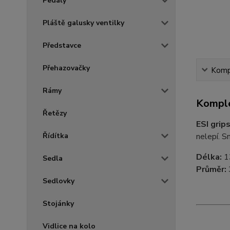
Pedály
Pláště galusky ventilky
Představce
Přehazovačky
Kompl
Rámy
Komple
Řetězy
ESI gri
Řídítka
nelepí. Sn
Délka:
1
Sedla
Průměr:
Sedlovky
Stojánky
Vidlice na kolo