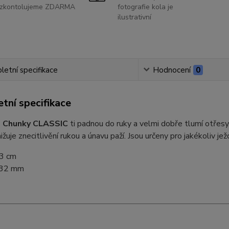
zkontolujeme ZDARMA
fotografie kola je
ilustrativní
etní specifikace
Hodnocení
0
tní specifikace
ps Chunky CLASSIC
ti padnou do ruky a velmi dobře tlumí otřesy.
ižuje znecitlivění rukou a únavu paží. Jsou určeny pro jakékoliv jež
3 cm
32 mm