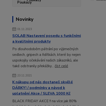
Poukazy
Novinky
01.11.2023
SQLAB Nastavení posedu s funkčními
a kvalitními produkty
Po dlouhodobém pátrání po výjimečných
sedlech, gripech a řidítkách, které by nejen
uspokojily očekávání našich zákazníků, ale
také odstranily překážky...
číst celé
23.11.2021
K nákupu od nás dostaneš skvělé
DÁRKY! / podmínky a návod k
uplatnění Akce / SLEVA 1000 Kč
BLACK FRIDAY AKCE !! na více jak 80%