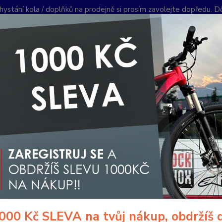
hystání kola / doplňků na prodejně si prosím zavolejte dopředu. 
í podmínky
Kontakty
Reklamace
Ochrana soukromí
Články
Nevíte
Hledat
+420
PO-PÁ 
omponenty na kolo
Gripy a omotávky
Gripy klasické / MTB
ES
grips Gripy Chunky CLASSIC, 60
ESI gr
otřesy
nelepí.
jakéko
000 Kč SLEVA na tvůj nákup, obdržíš 
Grips 