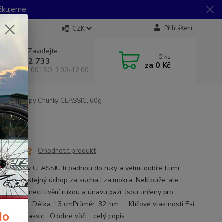
Děkujeme
Přihlášení
CZK
 si rady? Zavolejte.
0
ks
 733 792 733
za
0 Kč
10:00-17:00 | SO: 9:00-12:00
I grips Gripy Chunky CLASSIC, 60g
g
Ohodnotit produkt
ips Chunky CLASSIC ti padnou do ruky a velmi dobře tlumí
. Zaručují stejný úchop za sucha i za mokra. Neklouže, ale
 Snižuje znecitlivění rukou a únavu paží. Jsou určeny pro
liv ježdění. Délka: 13 cmPrůměr: 32 mm Klíčové vlastnosti Esi
do
Chunky Classic: Odolné vůči...
celý popis