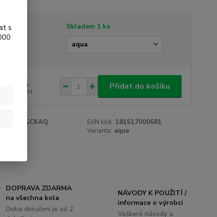
tupnost
Skladem 1 ks
at s
.000
ianta
9 Kč
/
ks
Přidat do košíku
 Kč
bez DPH
roduktu:
GCKAQ
EAN kód:
181517000681
e:
ESI
Varianta:
aqua
DOPRAVA ZDARMA
NÁVODY K POUŽITÍ /
na všechna kola
informace o výrobci
Doba doručení je od 2
Veškeré návody a