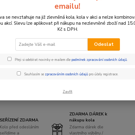
emailu!
Dos
va se nevztahuje na již zlevněná kola, kola v akci a nelze kombinov
ou akcí. Slevu lze aplikovat při nákupu na nezlevněné zboží nad 15
Var
Kč s DPH.
Odeslat
54
454
Přeji si odebírat novinky e-mailem dle
podmínek zpracování osobních údajů
.
Souhlasím se
zpracováním osobních údajů
pro účely registrace.
Číslo p
Výrobc
Zavřít
ZDARMA DÁREK k
SEŘÍZENÍ ZDARMA
nákupu kola
Kolo před odesláním
Zdarma dárek dle
seřídíme a
vlastního výběru /