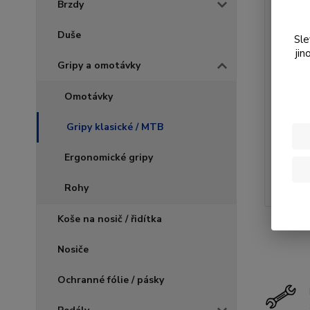
Brzdy
Duše
Sle
jin
Gripy a omotávky
Omotávky
Gripy klasické / MTB
Ergonomické gripy
Rohy
Koše na nosič / řidítka
Nosiče
Ochranné fólie / pásky