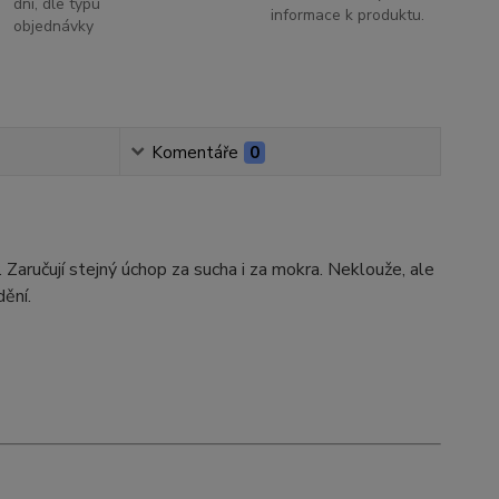
dní, dle typu
informace k produktu.
objednávky
Komentáře
0
 Zaručují stejný úchop za sucha i za mokra. Neklouže, ale
dění.