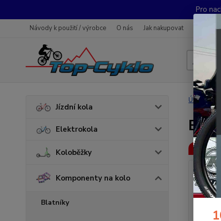
Pro nac
Návody k použití / výrobce
O nás
Jak nakupovat
Obchodn
Úvod
K
Jízdní kola
ESI 
Elektrokola
Akce
Koloběžky
Komponenty na kolo
Blatníky
1