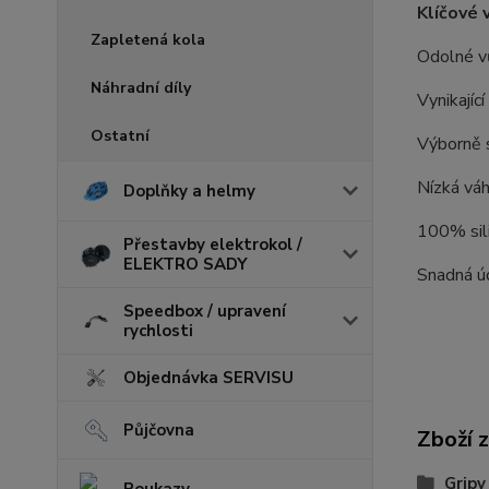
Klíčové 
Zapletená kola
Odolné vů
Náhradní díly
Vynikajíc
Ostatní
Výborně s
Nízká váh
Doplňky a helmy
100% sil
Přestavby elektrokol /
ELEKTRO SADY
Snadná ú
Speedbox / upravení
rychlosti
Objednávka SERVISU
Půjčovna
Zboží 
Gripy