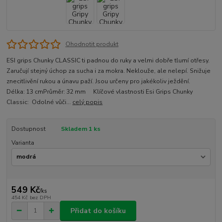
Ohodnotit produkt
ESI grips Chunky CLASSIC ti padnou do ruky a velmi dobře tlumí otřesy.
Zaručují stejný úchop za sucha i za mokra. Neklouže, ale nelepí. Snižuje
znecitlivění rukou a únavu paží. Jsou určeny pro jakékoliv ježdění.
Délka: 13 cmPrůměr: 32 mm Klíčové vlastnosti Esi Grips Chunky
Classic: Odolné vůči...
celý popis
Dostupnost
Skladem 1 ks
Varianta
549 Kč
/
ks
454 Kč
bez DPH
Přidat do košíku