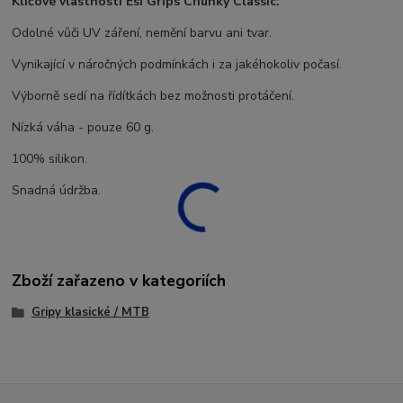
Klíčové vlastnosti Esi Grips Chunky Classic:
Odolné vůči UV záření, nemění barvu ani tvar.
Vynikající v náročných podmínkách i za jakéhokoliv počasí.
Výborně sedí na řídítkách bez možnosti protáčení.
Nízká váha - pouze 60 g.
100% silikon.
Snadná údržba.
Zboží zařazeno v kategoriích
Gripy klasické / MTB