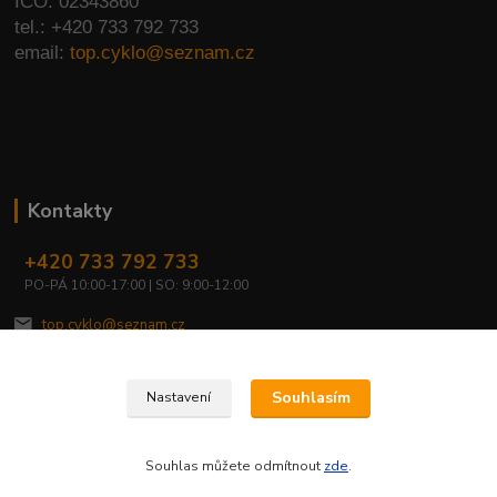
IČO: 02343860
tel.: +420 733 792 733
email:
top.cyklo@seznam.cz
Kontakty
+420 733 792 733
PO-PÁ 10:00-17:00 | SO: 9:00-12:00
top.cyklo@seznam.cz
Souhlasím
Nastavení
Souhlas můžete odmítnout
zde
.
Vytvořeno na
Eshop-rychle.cz