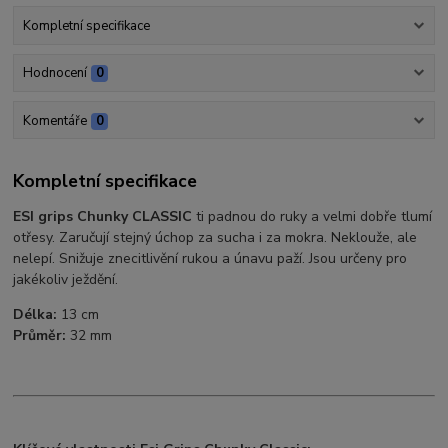
Kompletní specifikace
Hodnocení
0
Komentáře
0
Kompletní specifikace
ESI grips Chunky CLASSIC
ti padnou do ruky a velmi dobře tlumí
otřesy. Zaručují stejný úchop za sucha i za mokra. Neklouže, ale
nelepí. Snižuje znecitlivění rukou a únavu paží. Jsou určeny pro
jakékoliv ježdění.
Délka:
13 cm
Průměr:
32 mm