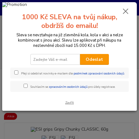
Pro nachystání kola / doplňků na prodejně si prosím zavolejte dopředu.
Děkujeme
1000 Kč SLEVA na tvůj nákup,
0
ks
+420 733 792 733
CZK
obdržíš do emailu!
za
0 Kč
PO-PÁ 10:00-17:00 | SO: 9:00-12:00
Sleva se nevztahuje na již zlevněná kola, kola v akci a nelze
kombinovat s jinou akcí. Slevu lze aplikovat při nákupu na
Menu
nezlevněné zboží nad 15.000 Kč s DPH.
Hledat
Odeslat
Přeji si odebírat novinky e-mailem dle
podmínek zpracování osobních údajů
.
Úvod
Komponenty na kolo
Gripy a omotávky
Gripy klasické / MTB
ESI grips Gripy Chunky CLASSIC, 60g
Souhlasím se
zpracováním osobních údajů
pro účely registrace.
ESI grips Gripy Chunky CLASSIC,
60g
Zavřít
Akce