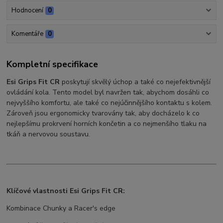
Hodnocení
0
Komentáře
0
Kompletní specifikace
Esi Grips Fit CR
poskytují skvělý úchop a také co nejefektivnější
ovládání kola. Tento model byl navržen tak, abychom dosáhli co
nejvyššího komfortu, ale také co nejúčinnějšího kontaktu s kolem.
Zároveň jsou ergonomicky tvarovány tak, aby docházelo k co
nejlepšímu prokrvení horních končetin a co nejmenšího tlaku na
tkáň a nervovou soustavu.
Klíčové vlastnosti Esi Grips Fit CR:
Kombinace Chunky a Racer's edge