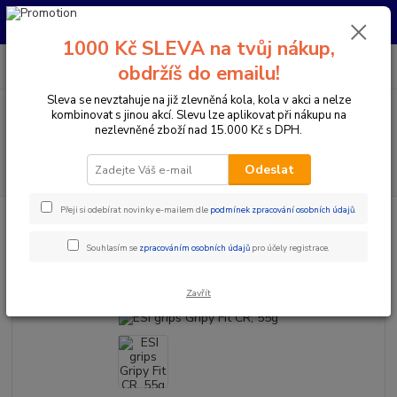
Pro nachystání kola / doplňků na prodejně si prosím zavolejte dopředu.
Děkujeme
1000 Kč SLEVA na tvůj nákup,
0
ks
+420 733 792 733
CZK
obdržíš do emailu!
za
0 Kč
PO-PÁ 10:00-17:00 | SO: 9:00-12:00
Sleva se nevztahuje na již zlevněná kola, kola v akci a nelze
kombinovat s jinou akcí. Slevu lze aplikovat při nákupu na
Menu
nezlevněné zboží nad 15.000 Kč s DPH.
Hledat
Odeslat
Přeji si odebírat novinky e-mailem dle
podmínek zpracování osobních údajů
.
Úvod
Komponenty na kolo
Gripy a omotávky
Gripy klasické / MTB
ESI grips Gripy Fit CR, 55g
Souhlasím se
zpracováním osobních údajů
pro účely registrace.
ESI grips Gripy Fit CR, 55g
Zavřít