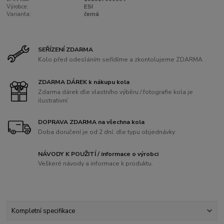
Výrobce:
ESI
Varianta:
černá
SEŘÍZENÍ ZDARMA
Kolo před odesláním seřídíme a zkontolujeme ZDARMA
ZDARMA DÁREK k nákupu kola
Zdarma dárek dle vlastního výběru / fotografie kola je
ilustrativní
DOPRAVA ZDARMA na všechna kola
Doba doručení je od 2 dní, dle typu objednávky
NÁVODY K POUŽITÍ / informace o výrobci
Veškeré návody a informace k produktu.
Kompletní specifikace