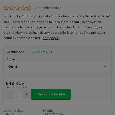
Ohodnotit produkt
Esi Grips Fit CR poskytují skvělý úchop a také co nejefektivnější ovládání
kola. Tento model byl navržen tak, abychom dosáhli co nejvyššího
komfortu, ale také co nejúčinnějšího kontaktu s kolem. Zároveň jsou
ergonomicky tvarovány tak, aby docházelo k co nejlepšímu prokrvení
horních končetin a co nej...
celý popis
Dostupnost
Skladem 2 ks
Varianta
849 Kč
/
ks
702 Kč
bez DPH
Přidat do košíku
Číslo produktu:
FTCBK
EAN kód:
181517000094