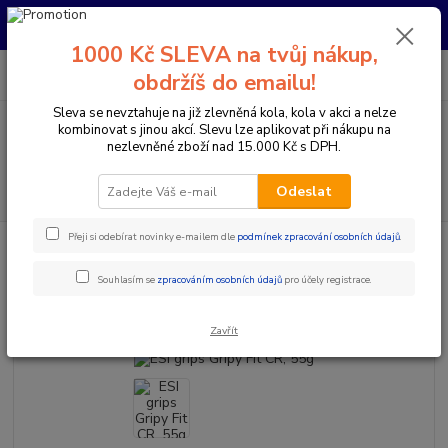
Pro nachystání kola / doplňků na prodejně si prosím zavolejte dopředu.
Děkujeme
1000 Kč SLEVA na tvůj nákup,
0
ks
+420 733 792 733
CZK
obdržíš do emailu!
za
0 Kč
PO-PÁ 10:00-17:00 | SO: 9:00-12:00
Sleva se nevztahuje na již zlevněná kola, kola v akci a nelze
kombinovat s jinou akcí. Slevu lze aplikovat při nákupu na
Menu
nezlevněné zboží nad 15.000 Kč s DPH.
Hledat
Odeslat
Přeji si odebírat novinky e-mailem dle
podmínek zpracování osobních údajů
.
Úvod
Komponenty na kolo
Gripy a omotávky
Gripy klasické / MTB
ESI grips Gripy Fit CR, 55g
Souhlasím se
zpracováním osobních údajů
pro účely registrace.
ESI grips Gripy Fit CR, 55g
Zavřít