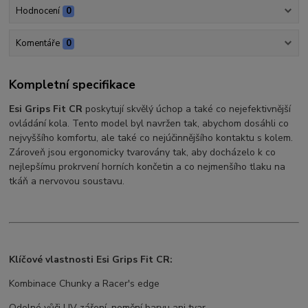
Hodnocení
0
Komentáře
0
Kompletní specifikace
Esi Grips Fit CR
poskytují skvělý úchop a také co nejefektivnější
ovládání kola. Tento model byl navržen tak, abychom dosáhli co
nejvyššího komfortu, ale také co nejúčinnějšího kontaktu s kolem.
Zároveň jsou ergonomicky tvarovány tak, aby docházelo k co
nejlepšímu prokrvení horních končetin a co nejmenšího tlaku na
tkáň a nervovou soustavu.
Klíčové vlastnosti Esi Grips Fit CR:
Kombinace Chunky a Racer's edge
Odolné vůči UV záření, nemění barvu ani tvar.