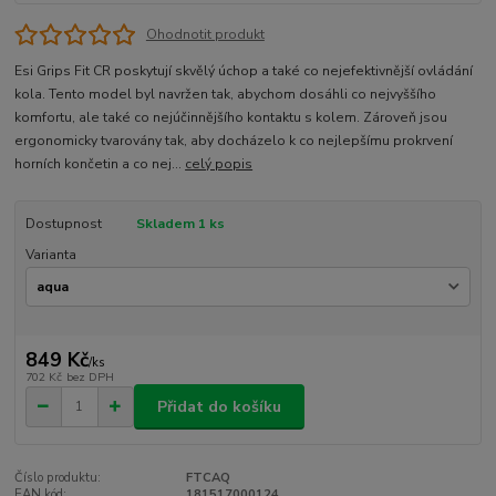
Ohodnotit produkt
Esi Grips Fit CR poskytují skvělý úchop a také co nejefektivnější ovládání
kola. Tento model byl navržen tak, abychom dosáhli co nejvyššího
komfortu, ale také co nejúčinnějšího kontaktu s kolem. Zároveň jsou
ergonomicky tvarovány tak, aby docházelo k co nejlepšímu prokrvení
horních končetin a co nej...
celý popis
Dostupnost
Skladem 1 ks
Varianta
849 Kč
/
ks
702 Kč
bez DPH
Přidat do košíku
Číslo produktu:
FTCAQ
EAN kód:
181517000124