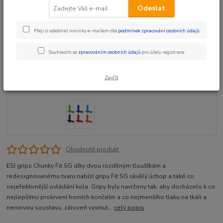
Odeslat
Přeji si odebírat novinky e-mailem dle
podmínek zpracování osobních údajů
.
Souhlasím se
zpracováním osobních údajů
pro účely registrace.
Zavřít
Ohodnotit produkt
ESI grips Chunky Fit SG díky dvou rozdílným tloušťkám a
redesignovanému tvaru nabízí gripy Fit SG skvělý úchop a také co
nejefektivnější ovládání kola. Gripy byly navrženy tak, aby docházelo k co
nejlepšímu prokrvení horních končetin a co nejmenšího tlaku na tkáň a
nervovou soustavu, zároveň vyvinut...
celý popis