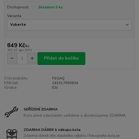
Dostupnost
Skladem 5 ks
Varianta
849 Kč
/
ks
702 Kč
bez DPH
Přidat do košíku
Číslo produktu:
FSGAQ
EAN kód:
181517000834
Výrobce:
ESI
SEŘÍZENÍ ZDARMA
Kolo před odesláním seřídíme a zkontolujeme ZDARMA
ZDARMA DÁREK k nákupu kola
Zdarma dárek dle vlastního výběru / fotografie kola je