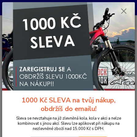
Pro nachystání kola / doplňků na prodejně si prosím zavolejte dopředu.
Děkujeme
0
ks
+420 733 792 733
CZK
za
0 Kč
PO-PÁ 10:00-17:00 | SO: 9:00-12:00
Menu
Hledat
Úvod
Komponenty na kolo
Gripy a omotávky
Gripy klasické / MTB
ESI grips Gripy Fit SG, 57g
ESI grips Gripy Fit SG, 57g
1000 Kč SLEVA na tvůj nákup,
obdržíš do emailu!
Sleva se nevztahuje na již zlevněná kola, kola v akci a nelze
kombinovat s jinou akcí. Slevu lze aplikovat při nákupu na
nezlevněné zboží nad 15.000 Kč s DPH.