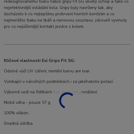
redesignovanému tvaru nabízí gripy Fit SG skvělý úchop a také co
nejefektivnější ovládání kola. Gripy byly navrženy tak, aby
docházelo k co nejlepšímu prokrvení horních končetin a co
nejmenšího tlaku na tkáň a nervovou soustavu, zároveň vyvinuty
pro co nejúčinnější kontakt jezdce s kolem.
Klíčové vlastnosti Esi Grips Fit SG:
Odolné vůči UV záření, nemění barvu ani tvar.
Vynikající v náročných podmínkách i za jakéhokoliv počasí.
Výborně sedí na řídítkách bez možnosti protáčení.
Nízká váha - pouze 57 g.
100% silikon.
Snadná údržba.