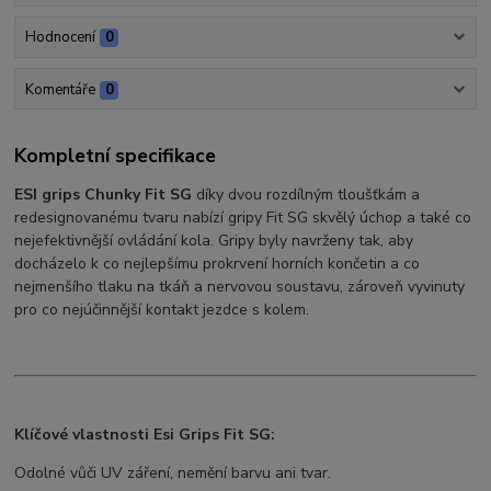
Hodnocení
0
Komentáře
0
Kompletní specifikace
ESI grips Chunky Fit SG
díky dvou rozdílným tloušťkám a
redesignovanému tvaru nabízí gripy Fit SG skvělý úchop a také co
nejefektivnější ovládání kola. Gripy byly navrženy tak, aby
docházelo k co nejlepšímu prokrvení horních končetin a co
nejmenšího tlaku na tkáň a nervovou soustavu, zároveň vyvinuty
pro co nejúčinnější kontakt jezdce s kolem.
Klíčové vlastnosti Esi Grips Fit SG:
Odolné vůči UV záření, nemění barvu ani tvar.