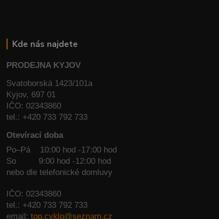
Kde nás najdete
PRODEJNA KYJOV
Svatoborská 1423/101a
Kyjov, 697 01
IČO: 02343860
tel.: +420 733 792 733
Otevírací doba
Po–Pá 10:00 hod -17:00 hod
So
9:00 hod -12:00 hod
nebo dle telefonické domluvy
IČO: 02343860
tel.: +420 733 792 733
email:
top.cyklo@seznam.cz