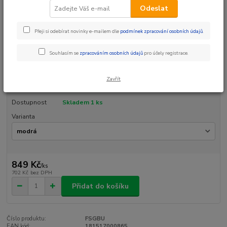
Odeslat
Ohodnotit produkt
Přeji si odebírat novinky e-mailem dle
podmínek zpracování osobních údajů
.
ESI grips Chunky Fit SG díky dvou rozdílným tloušťkám a
redesignovanému tvaru nabízí gripy Fit SG skvělý úchop a také co
nejefektivnější ovládání kola. Gripy byly navrženy tak, aby docházelo k co
Souhlasím se
zpracováním osobních údajů
pro účely registrace.
nejlepšímu prokrvení horních končetin a co nejmenšího tlaku na tkáň a
nervovou soustavu, zároveň vyvinut...
celý popis
Zavřít
Dostupnost
Skladem 1 ks
Varianta
849 Kč
/
ks
702 Kč
bez DPH
Přidat do košíku
Číslo produktu:
FSGBU
EAN kód:
181517000865