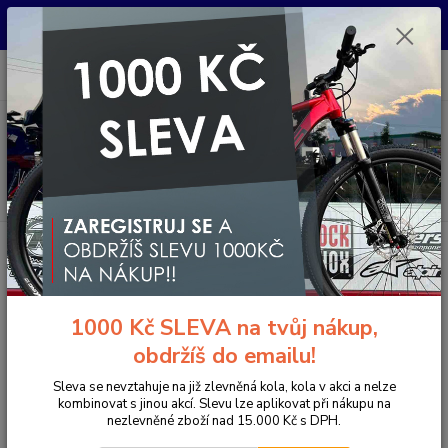
Pro nachystání kola / doplňků na prodejně si prosím zavolejte dopředu.
Děkujeme
0
ks
+420 733 792 733
CZK
za
0 Kč
PO-PÁ 10:00-17:00 | SO: 9:00-12:00
Menu
Hledat
Úvod
Komponenty na kolo
Gripy a omotávky
Gripy klasické / MTB
ESI grips Gripy Fit SG, 57g
ESI grips Gripy Fit SG, 57g
1000 Kč SLEVA na tvůj nákup,
obdržíš do emailu!
Sleva se nevztahuje na již zlevněná kola, kola v akci a nelze
kombinovat s jinou akcí. Slevu lze aplikovat při nákupu na
nezlevněné zboží nad 15.000 Kč s DPH.