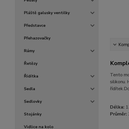
Pedály
Pláště galusky ventilky
Představce
Přehazovačky
Kompl
Rámy
Komple
Řetězy
Tento mod
Řídítka
silikonu.
řídítek.D
Sedla
Sedlovky
Délka:
1
Průměr:
Stojánky
Vidlice na kolo