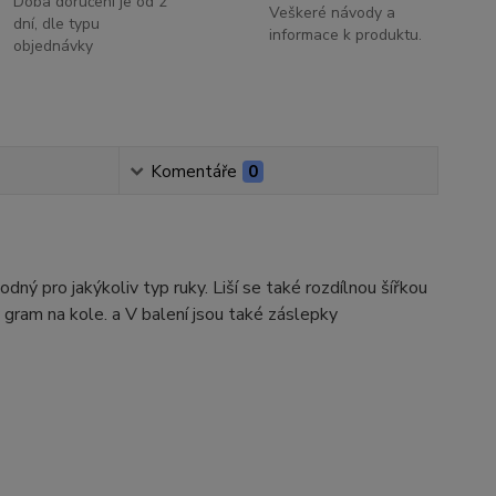
Doba doručení je od 2
Veškeré návody a
dní, dle typu
informace k produktu.
objednávky
Komentáře
0
ný pro jakýkoliv typ ruky. Liší se také rozdílnou šířkou
dý gram na kole. a V balení jsou také záslepky