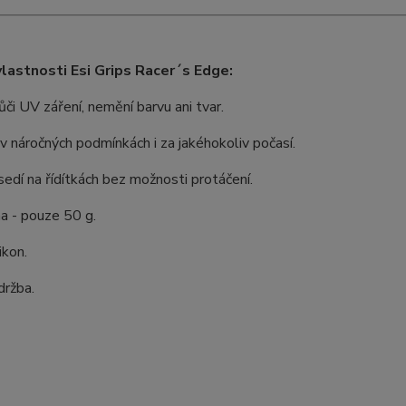
vlastnosti Esi Grips Racer´s Edge:
či UV záření, nemění barvu ani tvar.
í v náročných podmínkách i za jakéhokoliv počasí.
edí na řídítkách bez možnosti protáčení.
a - pouze 50 g.
ikon.
držba.