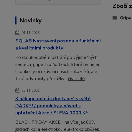
Zboží 
Gripy
Novinky
01.11.2023
SQLAB Nastavení posedu s funkčními
a kvalitními produkty
Po dlouhodobém pátrání po výjimečných
sedlech, gripech a řidítkách, které by nejen
uspokojily očekávání našich zákazníků, ale
také odstranily překážky...
číst celé
23.11.2021
K nákupu od nás dostaneš skvělé
DÁRKY! / podmínky a návod k
uplatnění Akce / SLEVA 1000 Kč
BLACK FRIDAY AKCE !! na více jak 80%
jizdních kol a elektrokol, elektrokoloběžek,