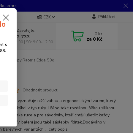
Děkujeme
Přihlášení
CZK
do
 si rady? Zavolejte.
0
ks
 733 792 733
za
0 Kč
10:00-17:00 | SO: 9:00-12:00
at s
.000
I grips Gripy Racer's Edge, 50g
Ohodnotit produkt
model se vyznačuje nižší váhou a ergonomickým tvarem, který
ný pro jakýkoliv typ ruky. Liší se také rozdílnou šířkou silikonu.
 pro ženské ruce a pro závodníky, kteří chtějí ušetřit každý
a kole. a V balení jsou také záslepky řídítek.Dodáváno v
h barevných variantách ...
celý popis