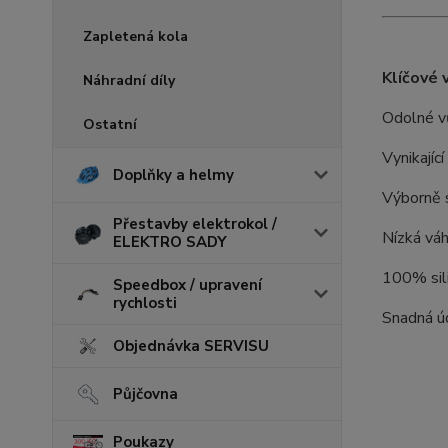
Zapletená kola
Klíčové 
Náhradní díly
Odolné vů
Ostatní
Vynikajíc
Doplňky a helmy
Výborně s
Přestavby elektrokol /
Nízká váh
ELEKTRO SADY
100% sil
Speedbox / upravení
rychlosti
Snadná ú
Objednávka SERVISU
Půjčovna
Poukazy