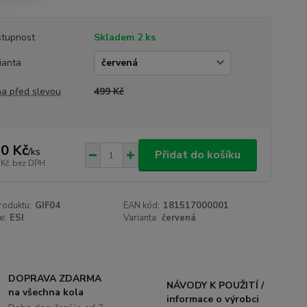
tupnost
Skladem 2 ks
ianta
a před slevou
499 Kč
0 Kč
/
ks
Přidat do košíku
 Kč
bez DPH
roduktu:
GIF04
EAN kód:
181517000001
e:
ESI
Varianta:
červená
DOPRAVA ZDARMA
NÁVODY K POUŽITÍ /
na všechna kola
informace o výrobci