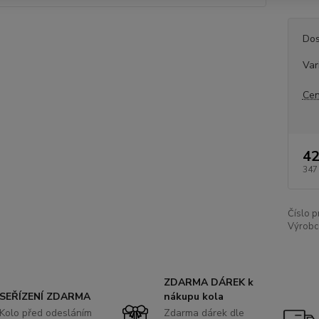
Dos
Var
Cen
42
347
Číslo p
Výrobc
ZDARMA DÁREK k
SEŘÍZENÍ ZDARMA
nákupu kola
Kolo před odesláním
Zdarma dárek dle