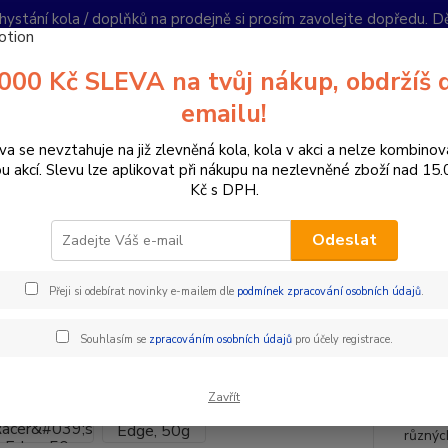
hystání kola / doplňků na prodejně si prosím zavolejte dopředu. 
í podmínky
Kontakty
Reklamace
Ochrana soukromí
Články
000 Kč SLEVA na tvůj nákup, obdržíš 
Nevíte
emailu!
Hledat
+420
PO-PÁ 
va se nevztahuje na již zlevněná kola, kola v akci a nelze kombinov
ou akcí. Slevu lze aplikovat při nákupu na nezlevněné zboží nad 15
Kč s DPH.
omponenty na kolo
Gripy a omotávky
Gripy klasické / MTB
ES
Odeslat
grips Gripy Racer's Edge, 50g
Přeji si odebírat novinky e-mailem dle
podmínek zpracování osobních údajů
.
- 16 %
Tento 
Souhlasím se
zpracováním osobních údajů
pro účely registrace.
je vhod
Hodí se
Zavřít
gram n
různýc