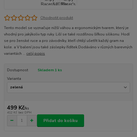
Ohodnotit produkt
Tento model se vyznačuje nižší váhou a ergonomickým tvarem, který je
vhodný pro jakýkoliv typ ruky. Liší se také rozdílnou šířkou silikonu. Hodí
se pro ženské ruce a pro závodníky, kteří chtějí ušetřit každý gram na
kole. a V balení jsou také záslepky řídítek.Dodáváno v různých barevných
variantách ...
celý popis
Dostupnost
Skladem 1 ks
Varianta
499 Kč
/
ks
412 Kč
bez DPH
Přidat do košíku