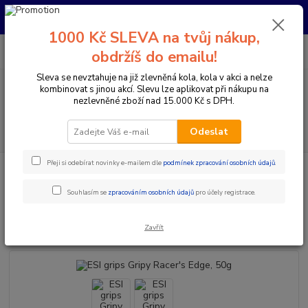
Pro nachystání kola / doplňků na prodejně si prosím zavolejte dopředu.
Děkujeme
1000 Kč SLEVA na tvůj nákup,
0
ks
+420 733 792 733
CZK
obdržíš do emailu!
za
0 Kč
PO-PÁ 10:00-17:00 | SO: 9:00-12:00
Sleva se nevztahuje na již zlevněná kola, kola v akci a nelze
kombinovat s jinou akcí. Slevu lze aplikovat při nákupu na
Menu
nezlevněné zboží nad 15.000 Kč s DPH.
Hledat
Odeslat
Přeji si odebírat novinky e-mailem dle
podmínek zpracování osobních údajů
.
Úvod
Komponenty na kolo
Gripy a omotávky
Gripy klasické / MTB
ESI grips Gripy Racer's Edge, 50g
Souhlasím se
zpracováním osobních údajů
pro účely registrace.
ESI grips Gripy Racer's Edge, 50g
Zavřít
Akce