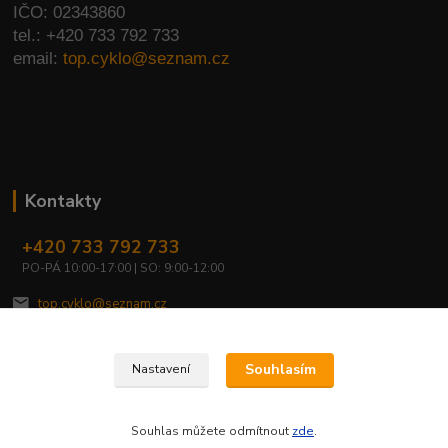
IČO: 02343860
tel.: +420 733 792 733
email:
top.cyklo@seznam.cz
Kontakty
+420 733 792 733
PO-PÁ 10:00-17:00 | SO: 9:00-12:00
top.cyklo@seznam.cz
Souhlasím
Nastavení
Souhlas můžete odmítnout
zde
.
Vytvořeno na
Eshop-rychle.cz