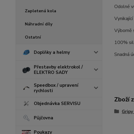
Odolné vů
Zapletená kola
Vynikajíc
Náhradní díly
Výborně s
Ostatní
100% sil
Doplňky a helmy
Snadná ú
Přestavby elektrokol /
ELEKTRO SADY
Speedbox / upravení
rychlosti
Zboží 
Objednávka SERVISU
Gripy
Půjčovna
Poukazy