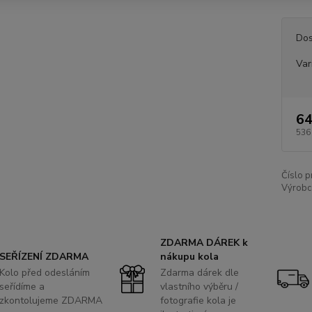
Dos
Var
64
536
Číslo p
Výrobc
ZDARMA DÁREK k
SEŘÍZENÍ ZDARMA
nákupu kola
Kolo před odesláním
Zdarma dárek dle
seřídíme a
vlastního výběru /
zkontolujeme ZDARMA
fotografie kola je