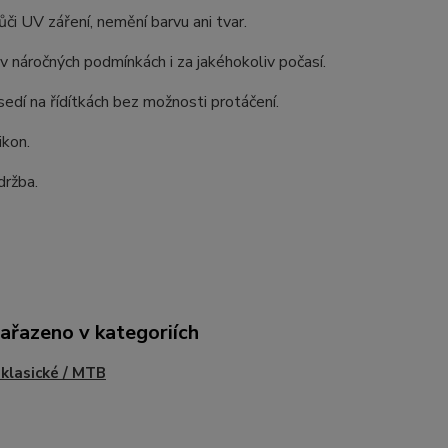
či UV záření, nemění barvu ani tvar.
í v náročných podmínkách i za jakéhokoliv počasí.
edí na řídítkách bez možnosti protáčení.
ikon.
držba.
zařazeno v kategoriích
 klasické / MTB