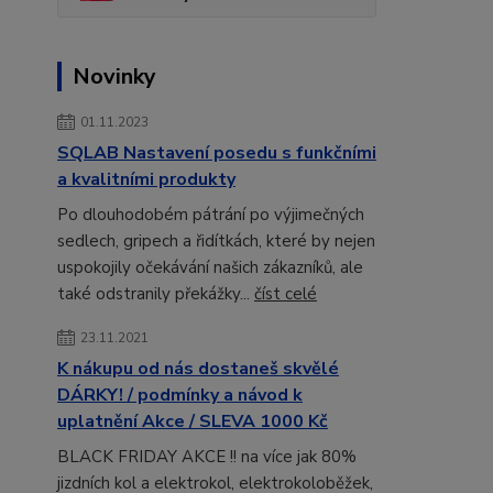
Novinky
01.11.2023
SQLAB Nastavení posedu s funkčními
a kvalitními produkty
Po dlouhodobém pátrání po výjimečných
sedlech, gripech a řidítkách, které by nejen
uspokojily očekávání našich zákazníků, ale
také odstranily překážky...
číst celé
23.11.2021
K nákupu od nás dostaneš skvělé
DÁRKY! / podmínky a návod k
uplatnění Akce / SLEVA 1000 Kč
BLACK FRIDAY AKCE !! na více jak 80%
jizdních kol a elektrokol, elektrokoloběžek,