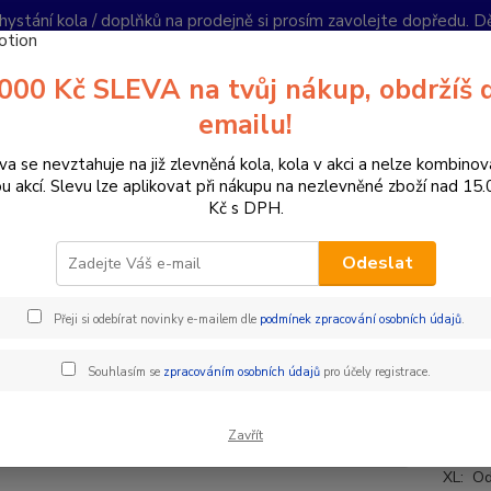
hystání kola / doplňků na prodejně si prosím zavolejte dopředu. 
í podmínky
Kontakty
Reklamace
Ochrana soukromí
Články
000 Kč SLEVA na tvůj nákup, obdržíš 
Nevíte
emailu!
Hledat
+420
PO-PÁ 
va se nevztahuje na již zlevněná kola, kola v akci a nelze kombinov
ou akcí. Slevu lze aplikovat při nákupu na nezlevněné zboží nad 15
Kč s DPH.
omponenty na kolo
Gripy a omotávky
Gripy klasické / MTB
ES
Odeslat
grips Gripy XL Chunky 6,75" / 1
Přeji si odebírat novinky e-mailem dle
podmínek zpracování osobních údajů
.
ESI gr
Souhlasím se
zpracováním osobních údajů
pro účely registrace.
a velmi
Neklouž
Zavřít
Délka:
XL: Od