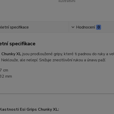
ilustrativní
etní specifikace
Hodnocení
0
tní specifikace
s Chunky XL
jsou prodloužené gripy, které ti padnou do ruky a ve
 Neklouže, ale nelepí. Snižuje znecitlivění rukou a únavu paží.
7 cm
32 mm
vlastnosti Esi Grips Chunky XL: