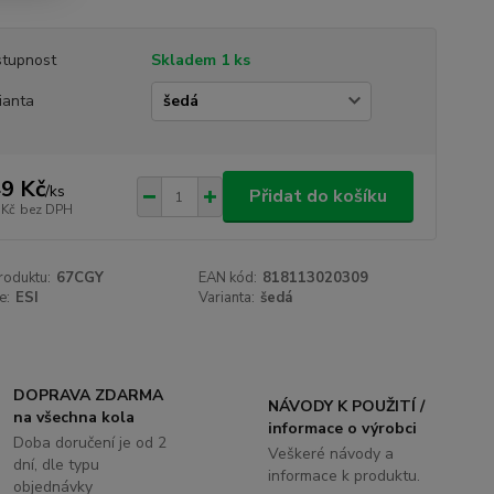
tupnost
Skladem 1 ks
ianta
9 Kč
/
ks
Přidat do košíku
 Kč
bez DPH
roduktu:
67CGY
EAN kód:
818113020309
e:
ESI
Varianta:
šedá
DOPRAVA ZDARMA
NÁVODY K POUŽITÍ /
na všechna kola
informace o výrobci
Doba doručení je od 2
Veškeré návody a
dní, dle typu
informace k produktu.
objednávky