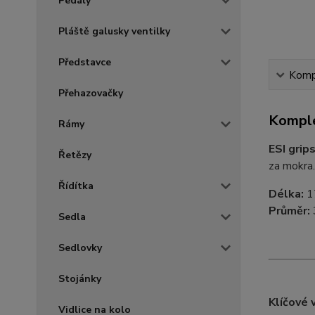
Pedály
Pláště galusky ventilky
Představce
Kompl
Přehazovačky
Komple
Rámy
ESI grip
Řetězy
za mokra.
Řídítka
Délka:
1
Průměr:
Sedla
Sedlovky
Stojánky
Klíčové 
Vidlice na kolo