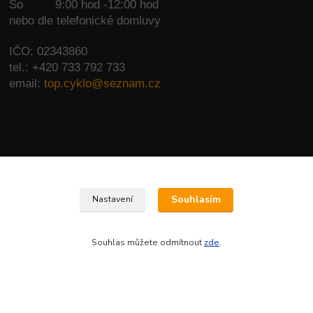
So
9:00 hod -12:00 hod
nebo dle telefonické domluvy
IČO: 02343860
tel.: +420 733 792 733
email:
top.cyklo@seznam.cz
Kontakty
Souhlasím
Nastavení
+420 733 792 733
PO-PÁ 10:00-17:00 | SO: 9:00-12:00
Souhlas můžete odmítnout
zde
.
top.cyklo@seznam.cz