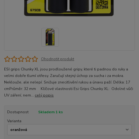
Ohodnotit produkt
ESI grips Chunky XL jsou prodloužené gripy, které ti padnou do ruky a
velmi dobře tlumí otřesy. Zaručují stejný úchop za sucha i za mokra.
Neklouže, ale nelepí. Snižuje znecitlivění rukou a únavu paží. Délka: 17
cmPrůměr: 32 mm Klíčové vlastnosti Esi Grips Chunky XL: Odolné vůči
UV záření, nem...
celý popis
Dostupnost
Skladem 1 ks
Varianta