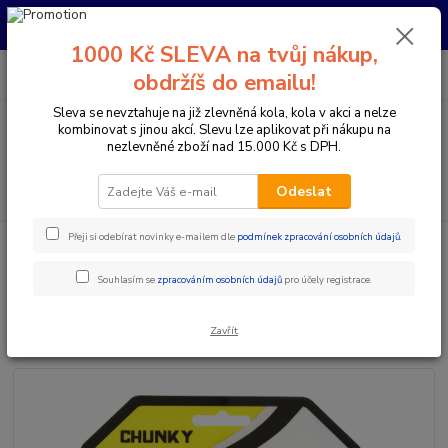
Pro nachystání kola / doplňků na prodejně si prosím zavolejte dopředu.
Děkujeme
1000 Kč SLEVA na tvůj nákup,
0
ks
+420 733 792 733
CZK
obdržíš do emailu!
za
0 Kč
PO-PÁ 10:00-17:00 | SO: 9:00-12:00
Sleva se nevztahuje na již zlevněná kola, kola v akci a nelze
kombinovat s jinou akcí. Slevu lze aplikovat při nákupu na
Menu
nezlevněné zboží nad 15.000 Kč s DPH.
Hledat
Odeslat
Přeji si odebírat novinky e-mailem dle
podmínek zpracování osobních údajů
.
Úvod
Komponenty na kolo
Gripy a omotávky
Gripy klasické / MTB
ESI grips Gripy XL Chunky 6,75" / 17cm
Souhlasím se
zpracováním osobních údajů
pro účely registrace.
ESI grips Gripy XL Chunky 6,75" /
17cm
Zavřít