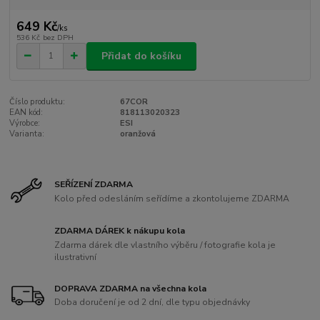
649 Kč
/
ks
536 Kč
bez DPH
Přidat do košíku
Číslo produktu:
67COR
EAN kód:
818113020323
Výrobce:
ESI
Varianta:
oranžová
SEŘÍZENÍ ZDARMA
Kolo před odesláním seřídíme a zkontolujeme ZDARMA
ZDARMA DÁREK k nákupu kola
Zdarma dárek dle vlastního výběru / fotografie kola je
ilustrativní
DOPRAVA ZDARMA na všechna kola
Doba doručení je od 2 dní, dle typu objednávky