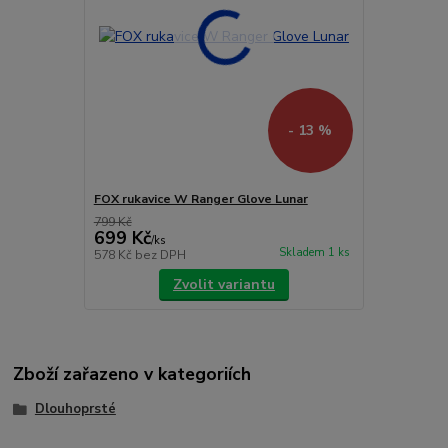
- 13 %
FOX rukavice W Ranger Glove Lunar
799 Kč
699 Kč
/
ks
Skladem 1 ks
578 Kč
bez DPH
Zvolit variantu
Zboží zařazeno v kategoriích
Dlouhoprsté