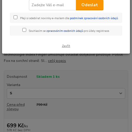
Odeslat
Přeji si odebírat novinky e-mailem dle
podmínek zpracování osobních údajů
.
Ohodnotit produkt
Souhlasím se
zpracováním osobních údajů
pro účely registrace.
Oblíbený model rukavic Fox s dlouhými prsty s funkcí ovládání
dotykových přístrojů. Nízkoprofilová manžeta zápěstí na suchý zip, palec
Zavřít
z absorbčního mikro semišového vlákna. Silikonový potisk špiček prstů,
technologie Index Finger umožňuje ovládat dotykové přístroje. Potisk
Fox na svrchní straně. Sl...
celý popis
Dostupnost
Skladem 1 ks
Varianta
Cena před
799 Kč
slevou
699 Kč
/
ks
578 Kč
bez DPH