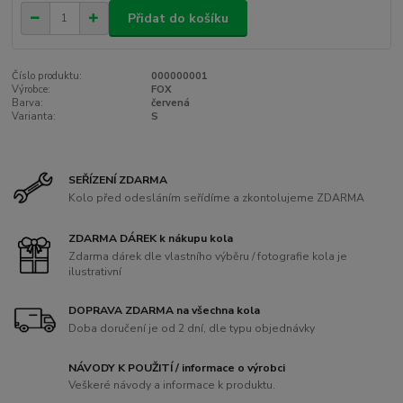
Přidat do košíku
Číslo produktu:
000000001
Výrobce:
FOX
Barva:
červená
Varianta:
S
SEŘÍZENÍ ZDARMA
Kolo před odesláním seřídíme a zkontolujeme ZDARMA
ZDARMA DÁREK k nákupu kola
Zdarma dárek dle vlastního výběru / fotografie kola je
ilustrativní
DOPRAVA ZDARMA na všechna kola
Doba doručení je od 2 dní, dle typu objednávky
NÁVODY K POUŽITÍ / informace o výrobci
Veškeré návody a informace k produktu.