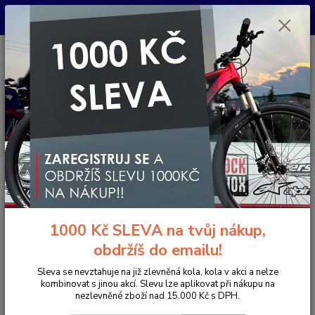
Pro nachystání kola / doplňků na prodejně si prosím zavolejte dopředu.
Děkujeme
0
ks
+420 733 792 733
CZK
za
0 Kč
PO-PÁ 10:00-17:00 | SO: 9:00-12:00
Menu
Hledat
Úvod
Doplňky a helmy
Rukavice
Dlouhoprsté
FOX rukavice W
Ranger Glove Lunar
FOX rukavice W Ranger Glove
1000 Kč SLEVA na tvůj nákup,
Lunar
obdržíš do emailu!
- 13 %
Novinka
Akce
Sleva se nevztahuje na již zlevněná kola, kola v akci a nelze
kombinovat s jinou akcí. Slevu lze aplikovat při nákupu na
nezlevněné zboží nad 15.000 Kč s DPH.