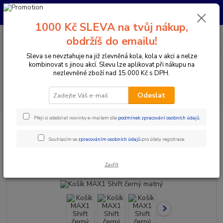
Pro nachystání kola / doplňků na prodejně si prosím zavolejte dopředu.
Děkujeme
1000 Kč SLEVA na tvůj nákup,
0
ks
+420 733 792 733
CZK
obdržíš do emailu!
za
0 Kč
PO-PÁ 10:00-17:00 | SO: 9:00-12:00
Sleva se nevztahuje na již zlevněná kola, kola v akci a nelze
kombinovat s jinou akcí. Slevu lze aplikovat při nákupu na
Menu
nezlevněné zboží nad 15.000 Kč s DPH.
Hledat
Odeslat
Přeji si odebírat novinky e-mailem dle
podmínek zpracování osobních údajů
.
Úvod
Doplňky a helmy
Košíky
Košík MAX1 Shift černý matný
Košík MAX1 Shift černý matný
Souhlasím se
zpracováním osobních údajů
pro účely registrace.
TOP produkt
Zavřít