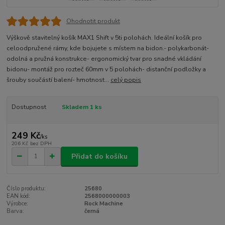
Ohodnotit produkt
Výškově stavitelný košík MAX1 Shift v 5ti polohách. Ideální košík pro
celoodpružené rámy, kde bojujete s místem na bidon.- polykarbonát-
odolná a pružná konstrukce- ergonomický tvar pro snadné vkládání
bidonu- montáž pro rozteč 60mm v 5 polohách- distanční podložky a
šrouby součástí balení- hmotnost...
celý popis
Dostupnost
Skladem 1 ks
249 Kč
/
ks
206 Kč
bez DPH
Přidat do košíku
Číslo produktu:
25680
EAN kód:
2568000000003
Výrobce:
Rock Machine
Barva:
černá