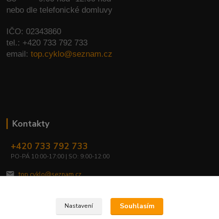
nebo dle telefonické domluvy
IČO: 02343860
tel.: +420 733 792 733
email:
top.cyklo@seznam.cz
Kontakty
+420 733 792 733
PO-PÁ 10:00-17:00 | SO: 9:00-12:00
top.cyklo@seznam.cz
Souhlasím
Nastavení