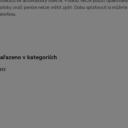
oukazu se automaticky odečte. Poukaz nelze použít opakovaně. 
ticky zruší, peníze nelze vrátit zpět. Dobu splatnosti si můžete
telefonu.
zařazeno v kategoriích
azy