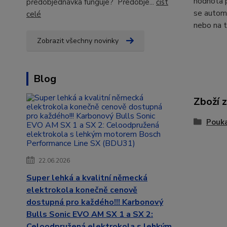
hodnota p
předobjednávka funguje? Předobje...
číst
se automa
celé
nebo na 
Zobrazit všechny novinky
Blog
Zboží 
Pouk
22.06.2026
Super lehká a kvalitní německá
elektrokola konečně cenově
dostupná pro každého!!! Karbonový
Bulls Sonic EVO AM SX 1 a SX 2:
Celoodpružená elektrokola s lehkým