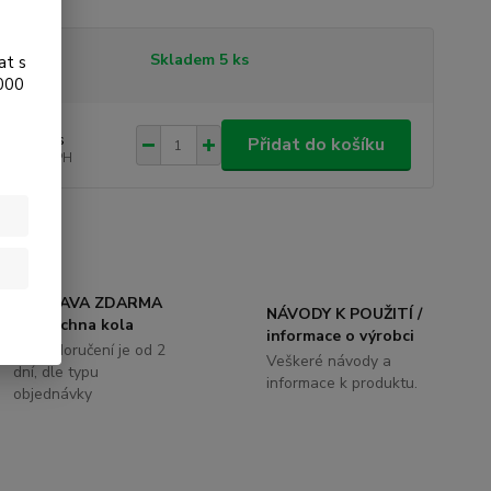
tupnost
Skladem 5 ks
at s
.000
0 Kč
/
ks
Přidat do košíku
 Kč
bez DPH
DOPRAVA ZDARMA
NÁVODY K POUŽITÍ /
na všechna kola
informace o výrobci
Doba doručení je od 2
Veškeré návody a
dní, dle typu
informace k produktu.
objednávky