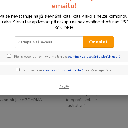
emailu!
Dos
va se nevztahuje na již zlevněná kola, kola v akci a nelze kombinov
ou akcí. Slevu lze aplikovat při nákupu na nezlevněné zboží nad 15
Kč s DPH.
50
413
Odeslat
Přeji si odebírat novinky e-mailem dle
podmínek zpracování osobních údajů
.
Souhlasím se
zpracováním osobních údajů
pro účely registrace.
ZDARMA DÁREK k
SEŘÍZENÍ ZDARMA
nákupu kola
Zavřít
Kolo před odesláním
Zdarma dárek dle
seřídíme a
vlastního výběru /
zkontolujeme ZDARMA
fotografie kola je
ilustrativní