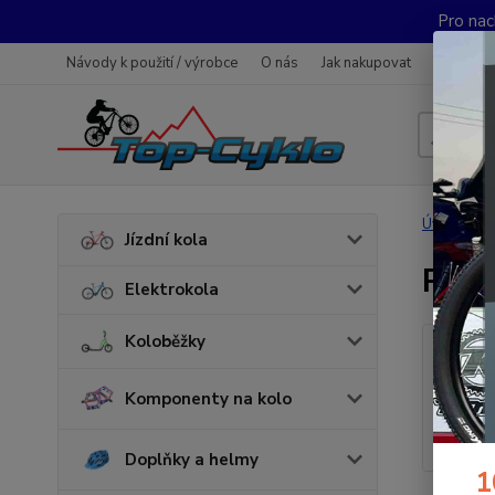
Pro nac
Návody k použití / výrobce
O nás
Jak nakupovat
Obchodn
Úvod
Jízdní kola
POU
Elektrokola
Koloběžky
Komponenty na kolo
Doplňky a helmy
1