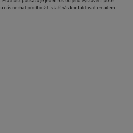
Platnost poukazu je jeden rok od jeho vystavení, poté
 u nás nechat prodloužit, stačí nás kontaktovat emailem