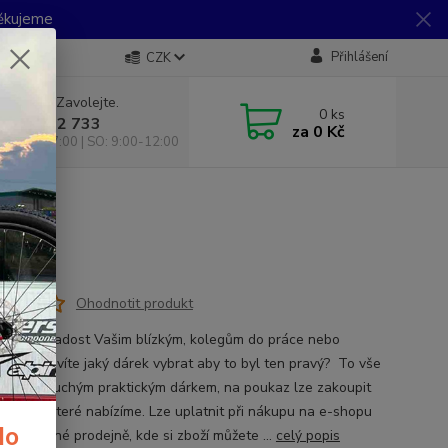
Děkujeme
Přihlášení
CZK
 si rady? Zavolejte.
0
ks
 733 792 733
za
0 Kč
10:00-17:00 | SO: 9:00-12:00
Ohodnotit produkt
 udělat radost Vašim blízkým, kolegům do práce nebo
dovi? Nevíte jaký dárek vybrat aby to byl ten pravý? To vše
te jednoduchým praktickým dárkem, na poukaz lze zakoupit
é zboží, které nabízíme. Lze uplatnit při nákupu na e-shopu
do
a kamenné prodejně, kde si zboží můžete ...
celý popis