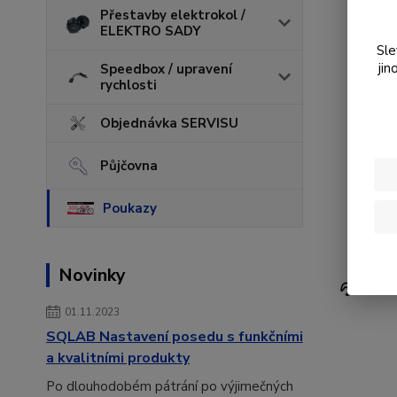
Přestavby elektrokol /
ELEKTRO SADY
Sle
jin
Speedbox / upravení
rychlosti
Objednávka SERVISU
Půjčovna
Poukazy
Novinky
01.11.2023
SQLAB Nastavení posedu s funkčními
a kvalitními produkty
Po dlouhodobém pátrání po výjimečných