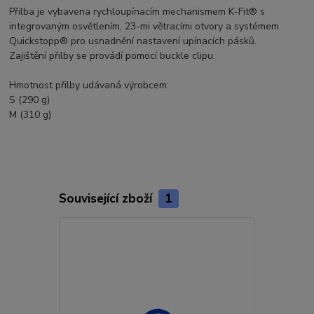
Přilba je vybavena rychloupínacím mechanismem K-Fit® s
integrovaným osvětlením, 23-mi větracími otvory a systémem
Quickstopp® pro usnadnění nastavení upínacích pásků.
Zajištění přilby se provádí pomocí buckle clipu.
Hmotnost přilby udávaná výrobcem:
S (290 g)
M (310 g)
Související zboží
1