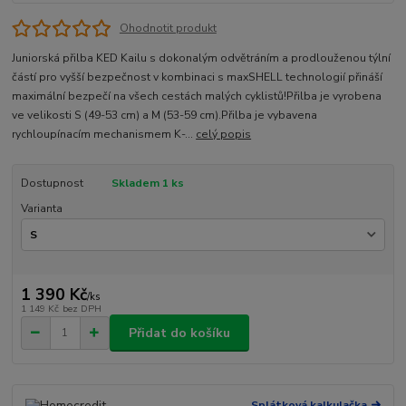
Ohodnotit produkt
Juniorská přilba KED Kailu s dokonalým odvětráním a prodlouženou týlní
částí pro vyšší bezpečnost v kombinaci s maxSHELL technologií přináší
maximální bezpečí na všech cestách malých cyklistů!Přilba je vyrobena
ve velikosti S (49-53 cm) a M (53-59 cm).Přilba je vybavena
rychloupínacím mechanismem K-...
celý popis
Dostupnost
Skladem 1 ks
Varianta
1 390 Kč
/
ks
1 149 Kč
bez DPH
Přidat do košíku
Splátková kalkulačka