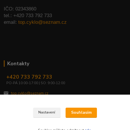
IČO: 02343860
tel.: +420 733 792 733
email:
top.cyklo@seznam.cz
Kontakty
+420 733 792 733
PO-PÁ 10:00-17:00 | SO: 9:00-12:00
top.cyklo@seznam.cz
Souhlasím
Nastavení