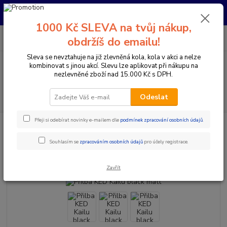
Pro nachystání kola / doplňků na prodejně si prosím zavolejte dopředu.
Děkujeme
1000 Kč SLEVA na tvůj nákup,
0
ks
+420 733 792 733
CZK
obdržíš do emailu!
za
0 Kč
PO-PÁ 10:00-17:00 | SO: 9:00-12:00
Sleva se nevztahuje na již zlevněná kola, kola v akci a nelze
kombinovat s jinou akcí. Slevu lze aplikovat při nákupu na
Menu
nezlevněné zboží nad 15.000 Kč s DPH.
Hledat
Odeslat
Přeji si odebírat novinky e-mailem dle
podmínek zpracování osobních údajů
.
Úvod
Doplňky a helmy
Cyklistické helmy
Dětské helmy
Přilba
KED Kailu black matt
Souhlasím se
zpracováním osobních údajů
pro účely registrace.
Přilba KED Kailu black matt
Zavřít