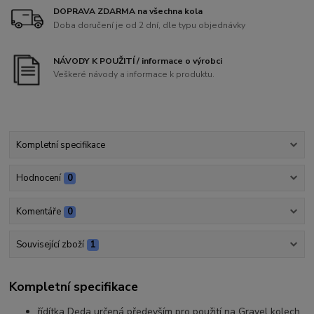
DOPRAVA ZDARMA na všechna kola
Doba doručení je od 2 dní, dle typu objednávky
NÁVODY K POUŽITÍ / informace o výrobci
Veškeré návody a informace k produktu.
Kompletní specifikace
Hodnocení
0
Komentáře
0
Související zboží
1
Kompletní specifikace
řídítka Deda určená především pro použití na Gravel kolech