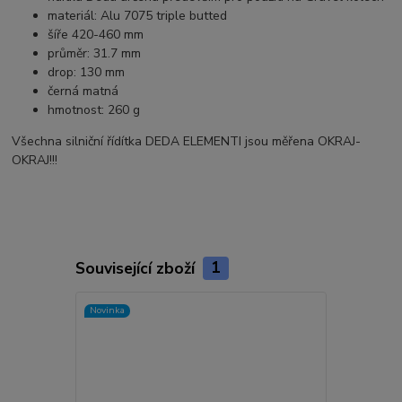
materiál: Alu 7075 triple butted
šíře 420-460 mm
průměr: 31.7 mm
drop: 130 mm
černá matná
hmotnost: 260 g
Všechna silniční řídítka DEDA ELEMENTI jsou měřena OKRAJ-
OKRAJ!!!
Související zboží
1
Novinka