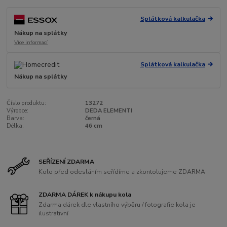
Splátková kalkulačka
Nákup na splátky
Více informací
Splátková kalkulačka
Nákup na splátky
Číslo produktu:
13272
Výrobce:
DEDA ELEMENTI
Barva:
černá
Délka:
46 cm
SEŘÍZENÍ ZDARMA
Kolo před odesláním seřídíme a zkontolujeme ZDARMA
ZDARMA DÁREK k nákupu kola
Zdarma dárek dle vlastního výběru / fotografie kola je
ilustrativní