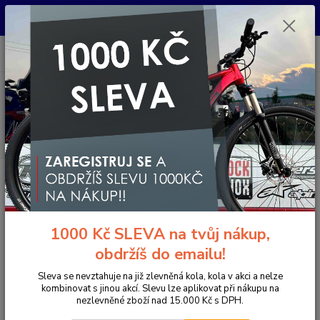
Pro nachystání kola / doplňků na prodejně si prosím zavolejte dopředu.
Děkujeme
0
ks
+420 733 792 733
CZK
za
0 Kč
PO-PÁ 10:00-17:00 | SO: 9:00-12:00
Menu
Hledat
Úvod
Komponenty na kolo
Řídítka
Berany / Gravel
ŘÍDÍTKA
DEDA GRAVEL 100
ŘÍDÍTKA DEDA GRAVEL 100
1000 Kč SLEVA na tvůj nákup,
Novinka
obdržíš do emailu!
Sleva se nevztahuje na již zlevněná kola, kola v akci a nelze
kombinovat s jinou akcí. Slevu lze aplikovat při nákupu na
nezlevněné zboží nad 15.000 Kč s DPH.