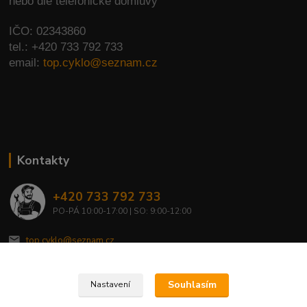
nebo dle telefonické domluvy
IČO: 02343860
tel.: +420 733 792 733
email:
top.cyklo@seznam.cz
Kontakty
+420 733 792 733
PO-PÁ 10:00-17:00 | SO: 9:00-12:00
top.cyklo@seznam.cz
Souhlasím
Nastavení